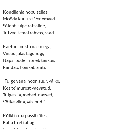
Kondilahja hobu seljas
Mööda kuulust Venemaad
Sõidab julge ratsaline,
Tutvad temal rahvas, ra’ad.
Kaetud musta närudega,
Viisud jalas lagundgi,
Napsi pudel ripneb taskus,
Rändab, hõiskab alati:
“Tulge vana, noor, suur, väike,
Kes te’ murest vaevatud,
Tulge siia, mehed, naesed,
Võtke viina, väsinud!”
Kõiki tema passib üles,
Raha ta ei tahagi;