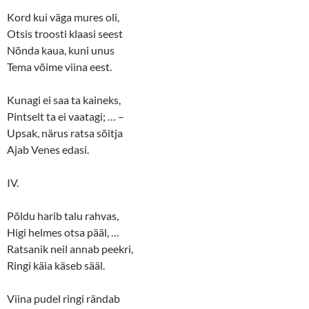
Kord kui väga mures oli,
Otsis troosti klaasi seest
Nõnda kaua, kuni unus
Tema võime viina eest.
Kunagi ei saa ta kaineks,
Pintselt ta ei vaatagi; … –
Upsak, närus ratsa sõitja
Ajab Venes edasi.
IV.
Põldu harib talu rahvas,
Higi helmes otsa pääl, …
Ratsanik neil annab peekri,
Ringi käia käseb sääl.
Viina pudel ringi rändab