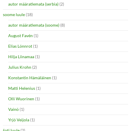
autor määratlemata (serbia)
(2)
soome luule
(18)
autor määratlemata (soome)
(8)
August Favén
(1)
Elias Lönnrot
(1)
Hilja Liinamaa
(1)
Julius Krohn
(2)
Konstantin Hämäläinen
(1)
Matti Helenius
(1)
Olli Wuorinen
(1)
Vainö
(1)
Yrjö Veijola
(1)
šoti luule
(2)