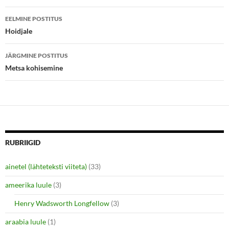
(
k
Postituste
O
(
p
O
EELMINE POSTITUS
e
p
töölaud
Hoidjale
n
e
s
n
i
s
n
i
JÄRGMINE POSTITUS
n
n
e
n
Metsa kohisemine
w
e
w
w
i
w
n
i
d
n
o
d
w
o
)
w
)
RUBRIIGID
ainetel (lähteteksti viiteta)
(33)
ameerika luule
(3)
Henry Wadsworth Longfellow
(3)
araabia luule
(1)