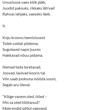
Unustusse vaev kõik jääb;
Juudid paksuks, rikkaks läh’vad
Rahvas lahjaks, vaeseks läeb.
II.
Koju kroonu teenistusest
Tuleb soldat põdema;
Sugulased napsi juures
Hakkavad nõuu pidama.
Nemad teda teretavad,
Joovad, laulvad kooris tal.
Viin saab jooksma mööda sooni,
Segab aru üleval.
“Kõige vanem oled, ütled –
Mis sa oled töötanud?
Meie endid põllul vaevand,