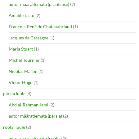
autor määratlemata (prantsuse)
(7)
Amable Tastu
(2)
François-René de Chateaubriand
(1)
Jacques de Cassagne
(1)
Maria Stuart
(1)
Michel Tournier
(1)
Nicolas Martin
(1)
Victor Hugo
(1)
pärsia luule
(4)
Abd al-Rahman Jami
(2)
autor määratlemata (pärsia)
(2)
rootsi luule
(2)
autor määratlemata (rootsi)
(2)