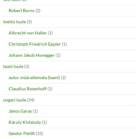
Robert Burns
(2)
šveitsi luule
(3)
Albrecht von Haller
(1)
Christoph Friedrich Eppler
(1)
Johann Jakob Honegger
(1)
taani luule
(3)
autor määratlemata (taani)
(2)
Claudius Rosenhoff
(1)
ungari luule
(34)
János Garay
(1)
Károly Kisfaludy
(1)
Sándor Petőfi
(32)