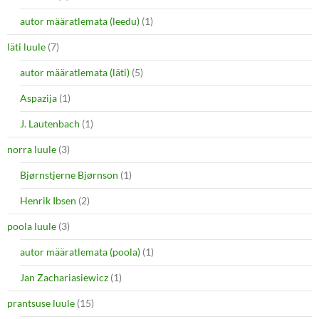
autor määratlemata (leedu)
(1)
läti luule
(7)
autor määratlemata (läti)
(5)
Aspazija
(1)
J. Lautenbach
(1)
norra luule
(3)
Bjørnstjerne Bjørnson
(1)
Henrik Ibsen
(2)
poola luule
(3)
autor määratlemata (poola)
(1)
Jan Zachariasiewicz
(1)
prantsuse luule
(15)