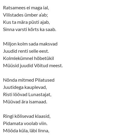
Ratsamees ei maga ial,
Vilistades ümber a’ab;
Kus ta mära püsti ajab,
Sinna varsti kõrts ka saab.
Miljon kolm sada maksvad
Juudid renti selle eest.
Kolmlekümnel hõbetükil
Müüsid juudid Võitud meest.
Nõnda mitmed Pilatused
Juutidega kauplevad,
Risti löövad Lunastajat,
Müüvad ära isamaad.
Ringi kõlisevad klaasid,
Pidamata voolab viin.
Mööda küla, läbi linna,