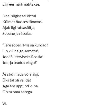
Ligi eesmärk nähtakse.
Ühel sügisesel õhtul
Külmas õudses tänavas
Ajab ligi ratsasõitja,
Sopane ja räbalas.
“Tere sõber! Mis sa kurdad?
Oh kui haige, armetu!
Joo! Su terviseks Rossia!
Joo, ja teadus elagu!”
Ära külmada või nälgi,
Üks tal oli valida!
Aga ära uppund viina
On ta oma aatega.
VI.