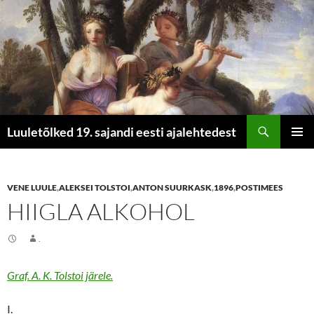
Otsi
Luuletõlked 19. sajandi eesti ajalehtedest
LIIGU
PEAME
SISU
JUURDE
VENE LUULE
,
ALEKSEI TOLSTOI
,
ANTON SUURKASK
,
1896
,
POSTIMEES
HIIGLA ALKOHOL
.
Graf. A. K. Tolstoi järele.
I.