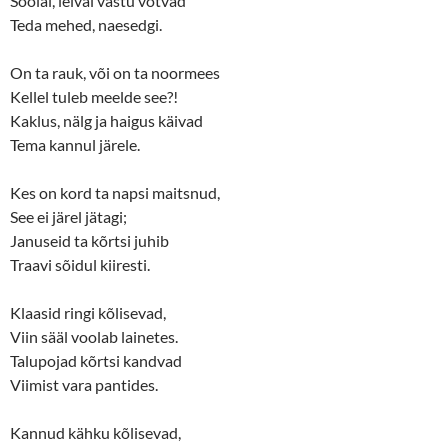
Soolal, leival vastu võtvad
Teda mehed, naesedgi.
On ta rauk, või on ta noormees
Kellel tuleb meelde see?!
Kaklus, nälg ja haigus käivad
Tema kannul järele.
Kes on kord ta napsi maitsnud,
See ei järel jätagi;
Januseid ta kõrtsi juhib
Traavi sõidul kiiresti.
Klaasid ringi kõlisevad,
Viin sääl voolab lainetes.
Talupojad kõrtsi kandvad
Viimist vara pantides.
Kannud kähku kõlisevad,