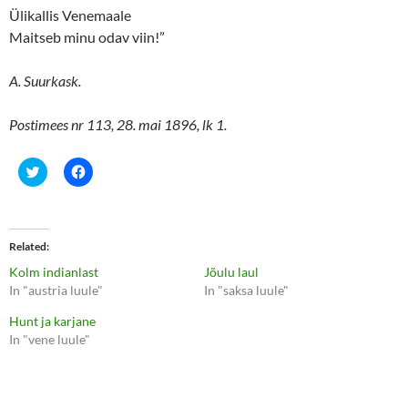
Ülikallis Venemaale
Maitseb minu odav viin!”
A. Suurkask.
Postimees nr 113, 28. mai 1896, lk 1.
C
C
l
l
i
i
c
c
k
k
t
t
o
o
Related
s
s
h
h
Kolm indianlast
Jõulu laul
a
a
r
r
In "austria luule"
In "saksa luule"
e
e
o
o
Hunt ja karjane
n
n
T
F
In "vene luule"
w
a
i
c
t
e
t
b
e
o
r
o