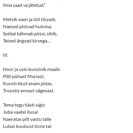
Ilma saad sa jätetud.”
Metsik vaen ja tüli tõuseb,
Naesed pistvad huluma;
Soldat kähmab püssi, sihib,
Teised ängvad kirvega…
III.
Noor ja usin kunstnik maalis
Pilti pühast Mariast;
Kunsti elust enam pidas,
Troostis ennast vägevast.
Tema tegu hästi sigis:
Juba vaatel ilusal
Naeratas pilt vastu talle
Lubas kuulsust õnne tal.