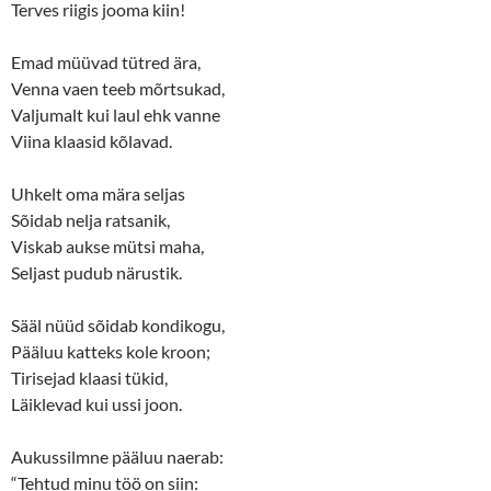
Terves riigis jooma kiin!
Emad müüvad tütred ära,
Venna vaen teeb mõrtsukad,
Valjumalt kui laul ehk vanne
Viina klaasid kõlavad.
Uhkelt oma mära seljas
Sõidab nelja ratsanik,
Viskab aukse mütsi maha,
Seljast pudub närustik.
Sääl nüüd sõidab kondikogu,
Pääluu katteks kole kroon;
Tirisejad klaasi tükid,
Läiklevad kui ussi joon.
Aukussilmne pääluu naerab:
“Tehtud minu töö on siin: