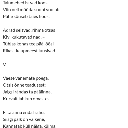
Talumehed istvad koos,
Viin neil mööda sooni voolab
Pähe sõuseb täies hoos.
Adrad seisvad, rihma otsas
Kivi kukutavad nad, –
Tühjas kohas tee pääl öösi
Rikast kaupmeest luusivad.
V.
Vaese vanemate poega,
Otsis õnne teadusest;
Jalgsi rändas ta päälinna,
Kurvalt lahkub omastest.
Ei ta anna endal rahu,
Siisgi palk on väikene,
Kannatab küll nälga, külma,