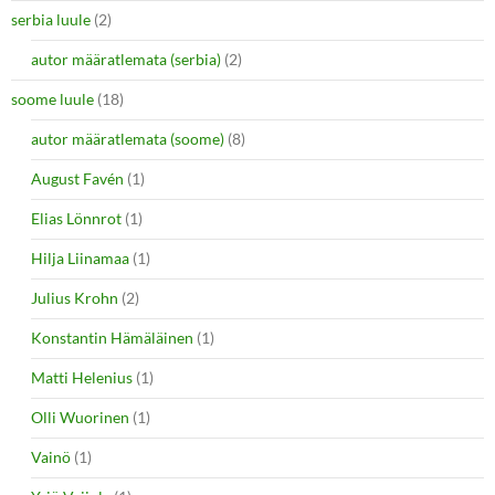
serbia luule
(2)
autor määratlemata (serbia)
(2)
soome luule
(18)
autor määratlemata (soome)
(8)
August Favén
(1)
Elias Lönnrot
(1)
Hilja Liinamaa
(1)
Julius Krohn
(2)
Konstantin Hämäläinen
(1)
Matti Helenius
(1)
Olli Wuorinen
(1)
Vainö
(1)