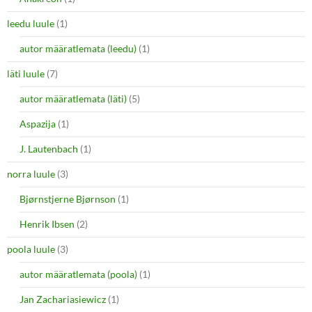
leedu luule
(1)
autor määratlemata (leedu)
(1)
läti luule
(7)
autor määratlemata (läti)
(5)
Aspazija
(1)
J. Lautenbach
(1)
norra luule
(3)
Bjørnstjerne Bjørnson
(1)
Henrik Ibsen
(2)
poola luule
(3)
autor määratlemata (poola)
(1)
Jan Zachariasiewicz
(1)