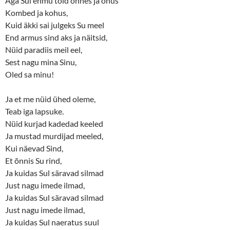
Aga Sul ehmu tõid õnnes ja ohus
Kombed ja kohus,
Kuid äkki sai julgeks Su meel
End armus sind aks ja näitsid,
Nüid paradiis meil eel,
Sest nagu mina Sinu,
Oled sa minu!
Ja et me nüid ühed oleme,
Teab iga lapsuke.
Nüid kurjad kadedad keeled
Ja mustad murdijad meeled,
Kui näevad Sind,
Et õnnis Su rind,
Ja kuidas Sul säravad silmad
Just nagu imede ilmad,
Ja kuidas Sul säravad silmad
Just nagu imede ilmad,
Ja kuidas Sul naeratus suul