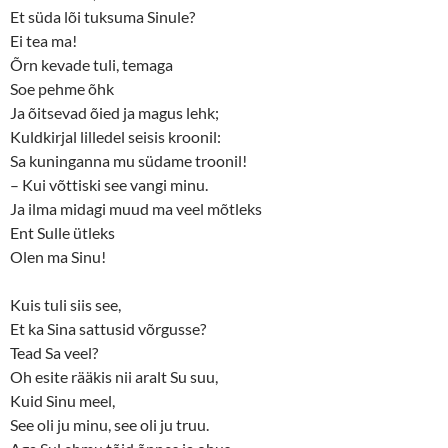
Et süda lõi tuksuma Sinule?
Ei tea ma!
Õrn kevade tuli, temaga
Soe pehme õhk
Ja õitsevad õied ja magus lehk;
Kuldkirjal lilledel seisis kroonil:
Sa kuninganna mu südame troonil!
– Kui võttiski see vangi minu.
Ja ilma midagi muud ma veel mõtleks
Ent Sulle ütleks
Olen ma Sinu!
Kuis tuli siis see,
Et ka Sina sattusid võrgusse?
Tead Sa veel?
Oh esite rääkis nii aralt Su suu,
Kuid Sinu meel,
See oli ju minu, see oli ju truu.