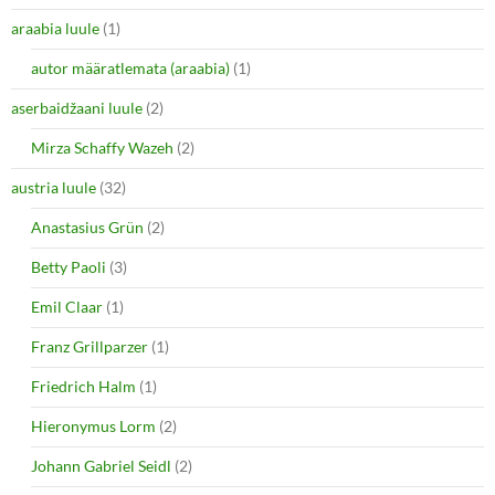
araabia luule
(1)
autor määratlemata (araabia)
(1)
aserbaidžaani luule
(2)
Mirza Schaffy Wazeh
(2)
austria luule
(32)
Anastasius Grün
(2)
Betty Paoli
(3)
Emil Claar
(1)
Franz Grillparzer
(1)
Friedrich Halm
(1)
Hieronymus Lorm
(2)
Johann Gabriel Seidl
(2)