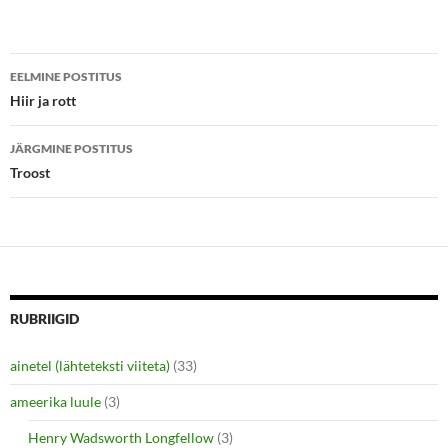
t
b
e
o
r
o
(
k
Postituste
O
(
p
O
EELMINE POSTITUS
e
p
töölaud
Hiir ja rott
n
e
s
n
i
s
n
i
JÄRGMINE POSTITUS
n
n
e
n
Troost
w
e
w
w
i
w
n
i
d
n
o
d
w
o
)
w
)
RUBRIIGID
ainetel (lähteteksti viiteta)
(33)
ameerika luule
(3)
Henry Wadsworth Longfellow
(3)