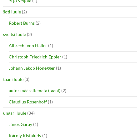
Yrjö Veijola
(1)
šoti luule
(2)
Robert Burns
(2)
šveitsi luule
(3)
Albrecht von Haller
(1)
Christoph Friedrich Eppler
(1)
Johann Jakob Honegger
(1)
taani luule
(3)
autor määratlemata (taani)
(2)
Claudius Rosenhoff
(1)
ungari luule
(34)
János Garay
(1)
Károly Kisfaludy
(1)