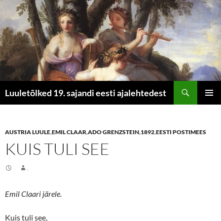
Otsi
Luuletõlked 19. sajandi eesti ajalehtedest
LIIGU
PEAME
SISU
JUURDE
AUSTRIA LUULE
,
EMIL CLAAR
,
ADO GRENZSTEIN
,
1892
,
EESTI POSTIMEES
KUIS TULI SEE
.
Emil Claari järele.
Kuis tuli see,