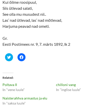
Kui õilme roosipuul,
Siis ütlevad salati,
See olla mu musudest nii..
Las’ nad ütlevad, las’ nad mõtlevad,
Harjuma peavad nad ometi.
Gr.
Eesti Postimees nr. 9, 7. märts 1892, lk 2
C
C
l
l
i
i
c
c
k
k
t
t
o
o
Related
s
s
h
h
Poltava II
chilloni vang
a
a
r
r
In "vene luule"
In "inglise luule"
e
e
o
o
Naisterahhva armastus ja elu
n
n
T
F
In "saksa luule"
w
a
i
c
t
e