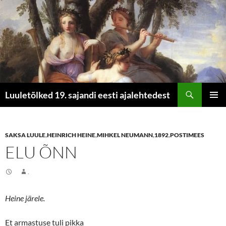
Otsi
Luuletõlked 19. sajandi eesti ajalehtedest
LIIGU
PEAME
SISU
JUURDE
SAKSA LUULE
,
HEINRICH HEINE
,
MIHKEL NEUMANN
,
1892
,
POSTIMEES
ELU ÕNN
.
Heine järele.
Et armastuse tuli pikka