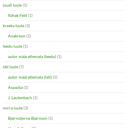
juudi luule
(1)
Itzhak Feld
(1)
kreeka luule
(3)
Anakreon
(1)
leedu luule
(1)
autor määratlemata (leedu)
(1)
läti luule
(7)
autor määratlemata (läti)
(5)
Aspazija
(1)
J. Lautenbach
(1)
norra luule
(3)
Bjørnstjerne Bjørnson
(1)