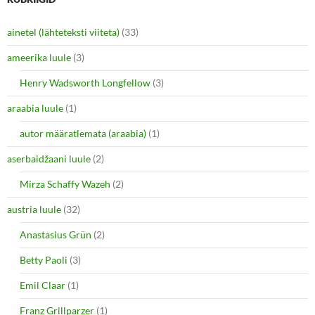
ainetel (lähteteksti viiteta)
(33)
ameerika luule
(3)
Henry Wadsworth Longfellow
(3)
araabia luule
(1)
autor määratlemata (araabia)
(1)
aserbaidžaani luule
(2)
Mirza Schaffy Wazeh
(2)
austria luule
(32)
Anastasius Grün
(2)
Betty Paoli
(3)
Emil Claar
(1)
Franz Grillparzer
(1)