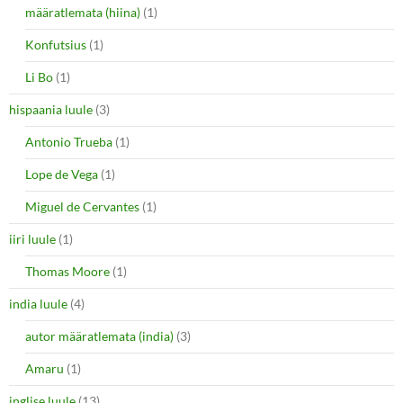
määratlemata (hiina)
(1)
Konfutsius
(1)
Li Bo
(1)
hispaania luule
(3)
Antonio Trueba
(1)
Lope de Vega
(1)
Miguel de Cervantes
(1)
iiri luule
(1)
Thomas Moore
(1)
india luule
(4)
autor määratlemata (india)
(3)
Amaru
(1)
inglise luule
(13)