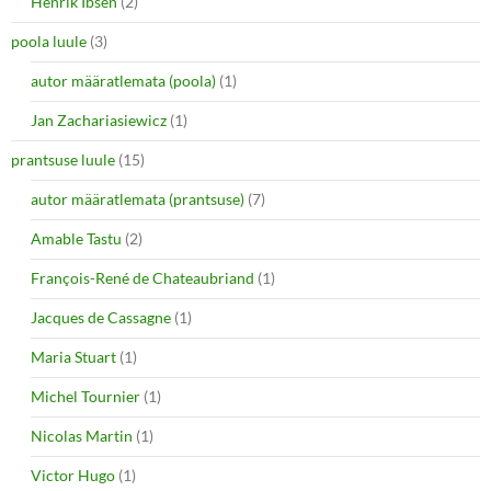
Henrik Ibsen
(2)
poola luule
(3)
autor määratlemata (poola)
(1)
Jan Zachariasiewicz
(1)
prantsuse luule
(15)
autor määratlemata (prantsuse)
(7)
Amable Tastu
(2)
François-René de Chateaubriand
(1)
Jacques de Cassagne
(1)
Maria Stuart
(1)
Michel Tournier
(1)
Nicolas Martin
(1)
Victor Hugo
(1)