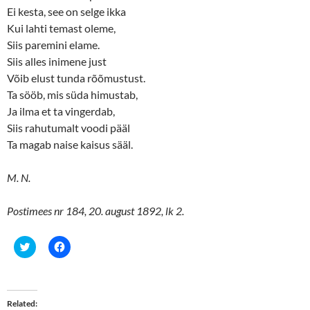
Ei kesta, see on selge ikka
Kui lahti temast oleme,
Siis paremini elame.
Siis alles inimene just
Võib elust tunda rõõmustust.
Ta sööb, mis süda himustab,
Ja ilma et ta vingerdab,
Siis rahutumalt voodi pääl
Ta magab naise kaisus sääl.
M. N.
Postimees nr 184, 20. august 1892, lk 2.
C
C
l
l
i
i
c
c
k
k
t
t
o
o
Related
s
s