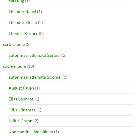
Sperling
(1)
Theodor Räbel
(1)
Theodor Storm
(2)
Thomas Körner
(2)
serbia luule
(2)
autor määratlemata (serbia)
(2)
soome luule
(18)
autor määratlemata (soome)
(8)
August Favén
(1)
Elias Lönnrot
(1)
Hilja Liinamaa
(1)
Julius Krohn
(2)
Konstantin Hämäläinen
(1)