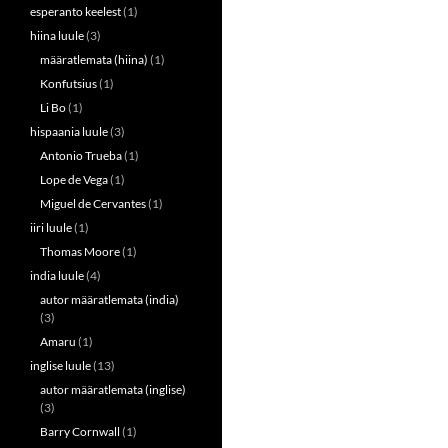
esperanto keelest
(1)
hiina luule
(3)
määratlemata (hiina)
(1)
Konfutsius
(1)
Li Bo
(1)
hispaania luule
(3)
Antonio Trueba
(1)
Lope de Vega
(1)
Miguel de Cervantes
(1)
iiri luule
(1)
Thomas Moore
(1)
india luule
(4)
autor määratlemata (india)
(3)
Amaru
(1)
inglise luule
(13)
autor määratlemata (inglise)
(3)
Barry Cornwall
(1)