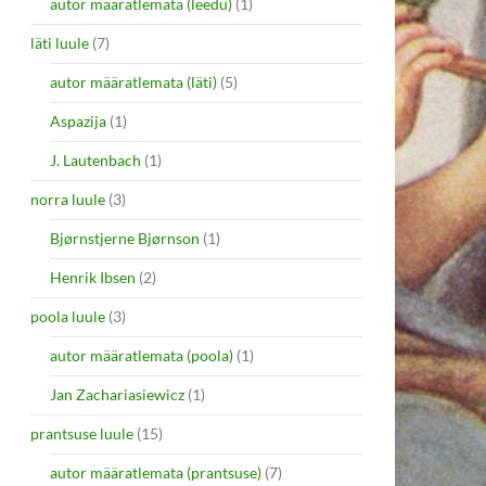
autor määratlemata (leedu)
(1)
läti luule
(7)
autor määratlemata (läti)
(5)
Aspazija
(1)
J. Lautenbach
(1)
norra luule
(3)
Bjørnstjerne Bjørnson
(1)
Henrik Ibsen
(2)
poola luule
(3)
autor määratlemata (poola)
(1)
Jan Zachariasiewicz
(1)
prantsuse luule
(15)
autor määratlemata (prantsuse)
(7)