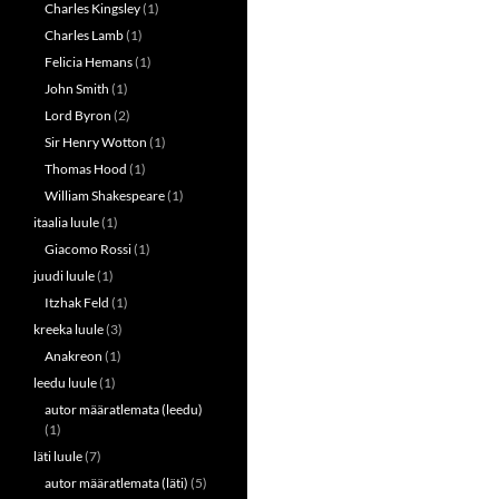
Charles Kingsley
(1)
Charles Lamb
(1)
Felicia Hemans
(1)
John Smith
(1)
Lord Byron
(2)
Sir Henry Wotton
(1)
Thomas Hood
(1)
William Shakespeare
(1)
itaalia luule
(1)
Giacomo Rossi
(1)
juudi luule
(1)
Itzhak Feld
(1)
kreeka luule
(3)
Anakreon
(1)
leedu luule
(1)
autor määratlemata (leedu)
(1)
läti luule
(7)
autor määratlemata (läti)
(5)