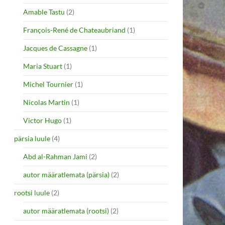
Amable Tastu
(2)
François-René de Chateaubriand
(1)
Jacques de Cassagne
(1)
Maria Stuart
(1)
Michel Tournier
(1)
Nicolas Martin
(1)
Victor Hugo
(1)
pärsia luule
(4)
Abd al-Rahman Jami
(2)
autor määratlemata (pärsia)
(2)
rootsi luule
(2)
autor määratlemata (rootsi)
(2)