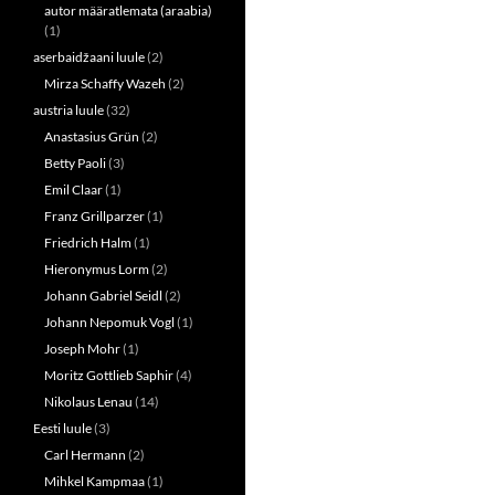
autor määratlemata (araabia)
(1)
aserbaidžaani luule
(2)
Mirza Schaffy Wazeh
(2)
austria luule
(32)
Anastasius Grün
(2)
Betty Paoli
(3)
Emil Claar
(1)
Franz Grillparzer
(1)
Friedrich Halm
(1)
Hieronymus Lorm
(2)
Johann Gabriel Seidl
(2)
Johann Nepomuk Vogl
(1)
Joseph Mohr
(1)
Moritz Gottlieb Saphir
(4)
Nikolaus Lenau
(14)
Eesti luule
(3)
Carl Hermann
(2)
Mihkel Kampmaa
(1)