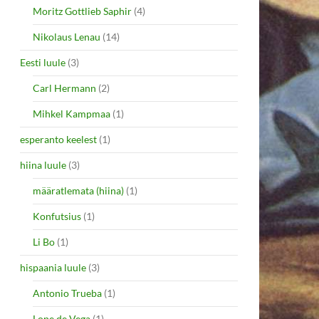
Moritz Gottlieb Saphir
(4)
Nikolaus Lenau
(14)
Eesti luule
(3)
Carl Hermann
(2)
Mihkel Kampmaa
(1)
esperanto keelest
(1)
hiina luule
(3)
määratlemata (hiina)
(1)
Konfutsius
(1)
Li Bo
(1)
hispaania luule
(3)
Antonio Trueba
(1)
Lope de Vega
(1)