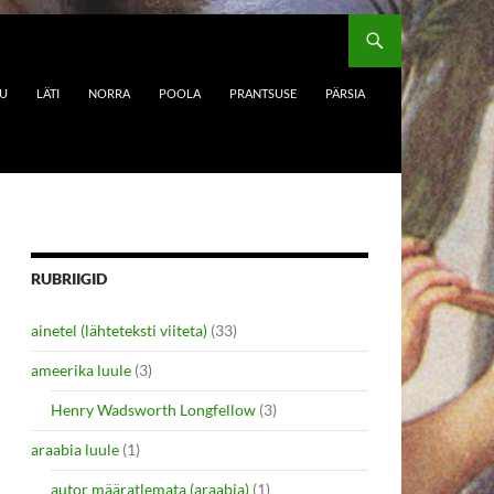
DU
LÄTI
NORRA
POOLA
PRANTSUSE
PÄRSIA
RUBRIIGID
ainetel (lähteteksti viiteta)
(33)
ameerika luule
(3)
Henry Wadsworth Longfellow
(3)
araabia luule
(1)
autor määratlemata (araabia)
(1)