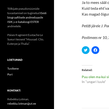
Ja to mees sääl o
Kuid teda eht’va
Tõlkijate pseudonüümide
tuvastamisel on tuginetud
Eesti
Kas magad õigus 
biograafilisele andmebaasile
ISIK
ja
e-kataloogi ESTER
Petöfi järele J. Pa
andmetele.
Päises fragment Eustache Le
Postimees nr 10, 
Sueuri teosest “Muusad: Clio,
Euterpe ja Thalia”.
C
C
l
l
i
i
c
c
LOETUMAD
k
k
t
t
o
o
Tuvikene
Related
s
s
Puri
h
h
Puu olen ma kui s
a
a
r
r
In "ungari luule"
e
e
o
o
n
n
KONTAKT:
T
F
w
a
Rebekka Lotman,
i
c
t
e
rebekka.lotman@ut.ee
t
b