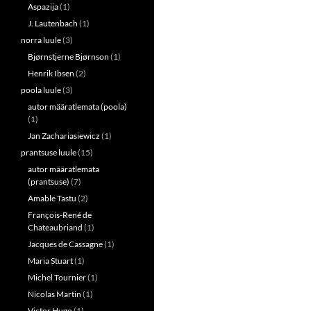
Aspazija
(1)
J. Lautenbach
(1)
norra luule
(3)
Bjørnstjerne Bjørnson
(1)
Henrik Ibsen
(2)
poola luule
(3)
autor määratlemata (poola)
(1)
Jan Zachariasiewicz
(1)
prantsuse luule
(15)
autor määratlemata
(prantsuse)
(7)
Amable Tastu
(2)
François-René de
Chateaubriand
(1)
Jacques de Cassagne
(1)
Maria Stuart
(1)
Michel Tournier
(1)
Nicolas Martin
(1)
Victor Hugo
(1)