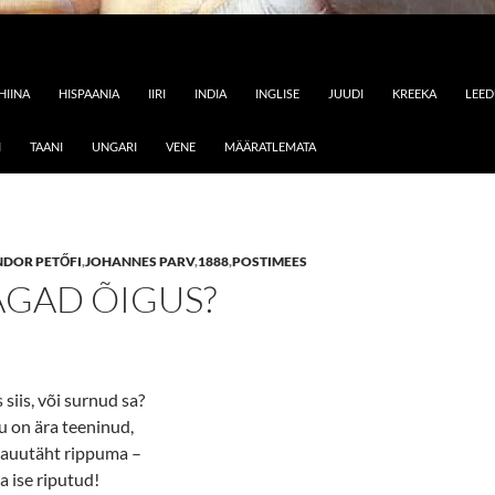
HIINA
HISPAANIA
IIRI
INDIA
INGLISE
JUUDI
KREEKA
LEE
I
TAANI
UNGARI
VENE
MÄÄRATLEMATA
NDOR PETŐFI
,
JOHANNES PARV
,
1888
,
POSTIMEES
AGAD ÕIGUS?
siis, või surnud sa?
u on ära teeninud,
s auutäht rippuma –
a ise riputud!