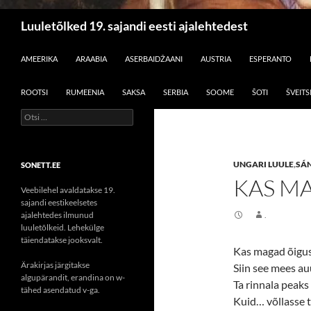
Otsi
Luuletõlked 19. sajandi eesti ajalehtedest
LIIGU SISU JUURDE
AMEERIKA
ARAABIA
ASERBAIDŽAANI
AUSTRIA
ESPERANTO
ROOTSI
RUMEENIA
SAKSA
SERBIA
SOOME
ŠOTI
ŠVEITS
Otsi:
UNGARI LUULE
,
SÁ
SONETT.EE
KAS M
Veebilehel avaldatakse 19.
sajandi eestikeelsetes
ajalehtedes ilmunud
.
luuletõlkeid. Lehekülge
täiendatakse jooksvalt.
Kas magad õigus 
Ärakirjas järgitakse
Siin see mees au
algupärandit, erandina on w-
Ta rinnala peak
tähed asendatud v-ga.
Kuid… võllasse t