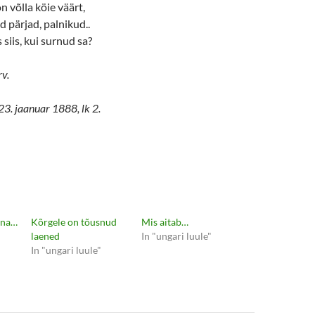
n võlla köie väärt,
d pärjad, palnikud..
siis, kui surnud sa?
rv.
23. jaanuar 1888, lk 2.
ina…
Kõrgele on tõusnud
Mis aitab…
laened
In "ungari luule"
In "ungari luule"