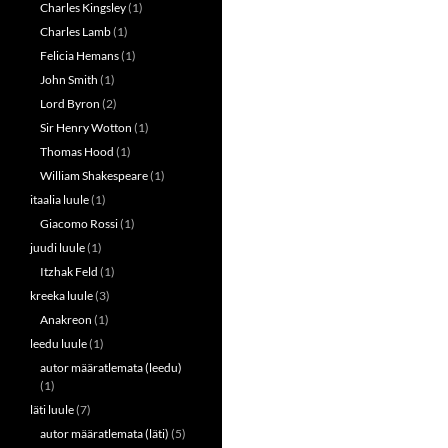
Charles Kingsley
(1)
Charles Lamb
(1)
Felicia Hemans
(1)
John Smith
(1)
Lord Byron
(2)
Sir Henry Wotton
(1)
Thomas Hood
(1)
William Shakespeare
(1)
itaalia luule
(1)
Giacomo Rossi
(1)
juudi luule
(1)
Itzhak Feld
(1)
kreeka luule
(3)
Anakreon
(1)
leedu luule
(1)
autor määratlemata (leedu)
(1)
läti luule
(7)
autor määratlemata (läti)
(5)