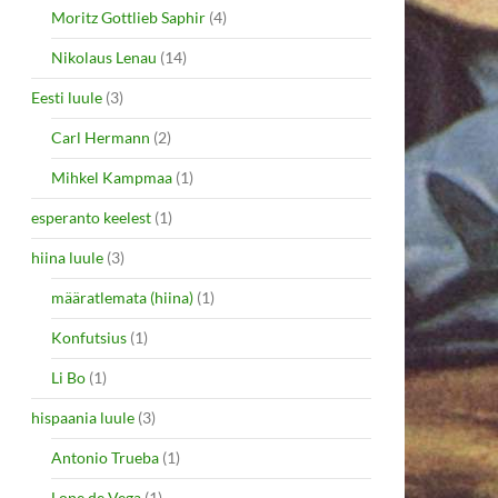
Moritz Gottlieb Saphir
(4)
Nikolaus Lenau
(14)
Eesti luule
(3)
Carl Hermann
(2)
Mihkel Kampmaa
(1)
esperanto keelest
(1)
hiina luule
(3)
määratlemata (hiina)
(1)
Konfutsius
(1)
Li Bo
(1)
hispaania luule
(3)
Antonio Trueba
(1)
Lope de Vega
(1)