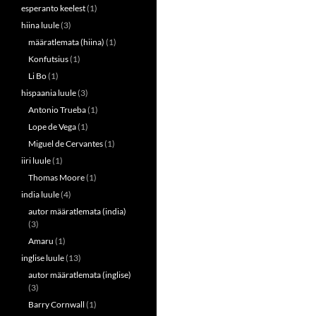
esperanto keelest
(1)
hiina luule
(3)
määratlemata (hiina)
(1)
Konfutsius
(1)
Li Bo
(1)
hispaania luule
(3)
Antonio Trueba
(1)
Lope de Vega
(1)
Miguel de Cervantes
(1)
iiri luule
(1)
Thomas Moore
(1)
india luule
(4)
autor määratlemata (india)
(3)
Amaru
(1)
inglise luule
(13)
autor määratlemata (inglise)
(3)
Barry Cornwall
(1)