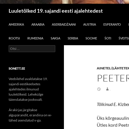
Otsi
Luuletõlked 19. sajandi eesti ajalehtedest
LIIGU SISU JUURDE
AMEERIKA
ARAABIA
ASERBAIDŽAANI
AUSTRIA
ESPERANTO
ROOTSI
RUMEENIA
SAKSA
SERBIA
SOOME
ŠOTI
ŠVEITS
Otsi:
AINETEL (LÄHTETEK
SONETT.EE
PEETER
Veebilehel avaldatakse 19.
sajandi eestikeelsetes
ajalehtedes ilmunud
.
luuletõlkeid. Lehekülge
täiendatakse jooksvalt.
Tõlkinud E. Kizbe
Ärakirjas järgitakse
algupärandit, erandina on w-
Üks kõrgeauulin
tähed asendatud v-ga.
Ütles kord Peetr