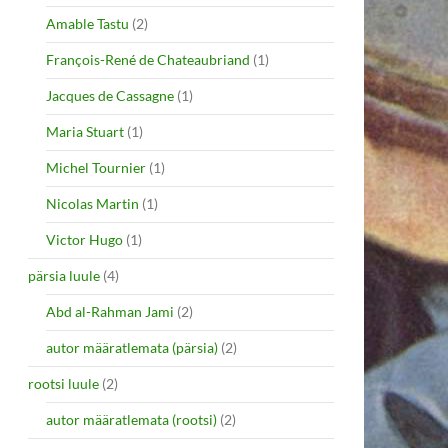
Amable Tastu
(2)
François-René de Chateaubriand
(1)
Jacques de Cassagne
(1)
Maria Stuart
(1)
Michel Tournier
(1)
Nicolas Martin
(1)
Victor Hugo
(1)
pärsia luule
(4)
Abd al-Rahman Jami
(2)
autor määratlemata (pärsia)
(2)
rootsi luule
(2)
autor määratlemata (rootsi)
(2)