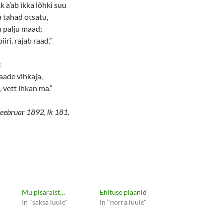
k a’ab ikka lõhki suu
 tahad otsatu,
u palju maad;
iri, rajab raad.”
:
aade vihkaja,
 vett ihkan ma.”
 veebruar 1892, lk 181.
Mu pisaraist…
Ehituse plaanid
In "saksa luule"
In "norra luule"