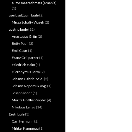
autor määratlemata (araabia)
(1)
aserbaidžaani luule
(2)
Mirza Schaffy Wazeh
(2)
austria luule
(32)
Anastasius Grün
(2)
Betty Paoli
(3)
Emil Claar
(1)
Franz Grillparzer
(1)
Friedrich Halm
(1)
Hieronymus Lorm
(2)
Johann Gabriel Seidl
(2)
Johann Nepomuk Vogl
(1)
Joseph Mohr
(1)
Moritz Gottlieb Saphir
(4)
Nikolaus Lenau
(14)
Eesti luule
(3)
Carl Hermann
(2)
Mihkel Kampmaa
(1)