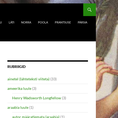
DU
LÄTI
NORRA
POOLA
PRANTSUSE
PÄRSIA
RUBRIIGID
ainetel (lähteteksti viiteta)
(33)
ameerika luule
(3)
Henry Wadsworth Longfellow
(3)
araabia luule
(1)
autor määratlemata (araabia)
(1)