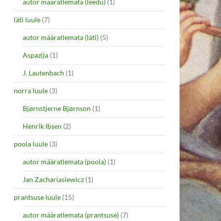
autor määratlemata (leedu)
(1)
läti luule
(7)
autor määratlemata (läti)
(5)
Aspazija
(1)
J. Lautenbach
(1)
norra luule
(3)
Bjørnstjerne Bjørnson
(1)
Henrik Ibsen
(2)
poola luule
(3)
autor määratlemata (poola)
(1)
Jan Zachariasiewicz
(1)
prantsuse luule
(15)
autor määratlemata (prantsuse)
(7)