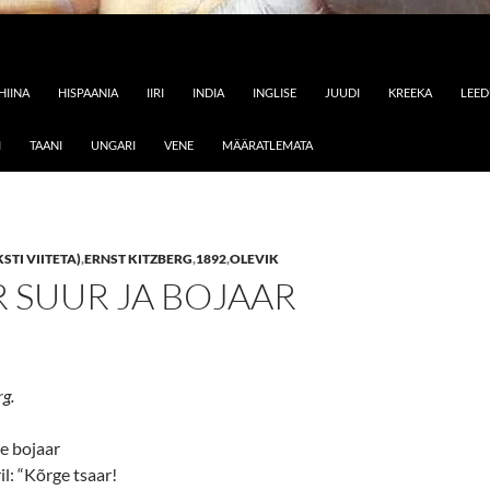
HIINA
HISPAANIA
IIRI
INDIA
INGLISE
JUUDI
KREEKA
LEE
I
TAANI
UNGARI
VENE
MÄÄRATLEMATA
STI VIITETA)
,
ERNST KITZBERG
,
1892
,
OLEVIK
 SUUR JA BOJAAR
rg.
e bojaar
il: “Kõrge tsaar!