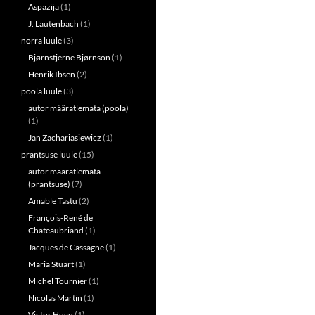
Aspazija
(1)
J. Lautenbach
(1)
norra luule
(3)
Bjørnstjerne Bjørnson
(1)
Henrik Ibsen
(2)
poola luule
(3)
autor määratlemata (poola)
(1)
Jan Zachariasiewicz
(1)
prantsuse luule
(15)
autor määratlemata
(prantsuse)
(7)
Amable Tastu
(2)
François-René de
Chateaubriand
(1)
Jacques de Cassagne
(1)
Maria Stuart
(1)
Michel Tournier
(1)
Nicolas Martin
(1)
Victor Hugo
(1)