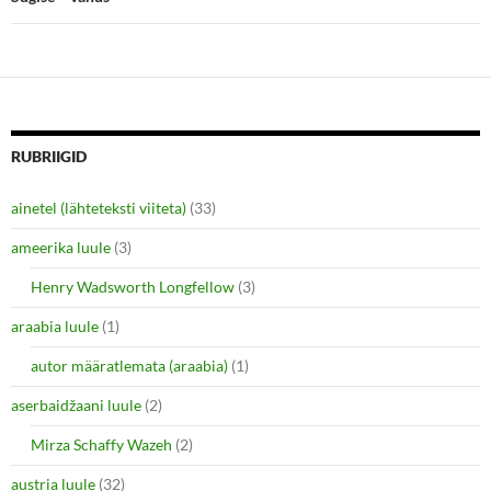
w
e
w
w
i
w
n
i
d
n
o
d
w
o
)
w
)
RUBRIIGID
ainetel (lähteteksti viiteta)
(33)
ameerika luule
(3)
Henry Wadsworth Longfellow
(3)
araabia luule
(1)
autor määratlemata (araabia)
(1)
aserbaidžaani luule
(2)
Mirza Schaffy Wazeh
(2)
austria luule
(32)