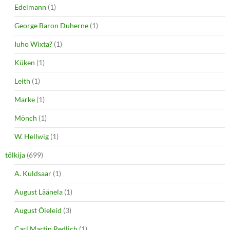
Edelmann
(1)
George Baron Duherne
(1)
Iuho Wixta?
(1)
Küken
(1)
Leith
(1)
Marke
(1)
Mönch
(1)
W. Hellwig
(1)
tõlkija
(699)
A. Kuldsaar
(1)
August Läänela
(1)
August Õieleid
(3)
Carl Martin Redlich
(1)