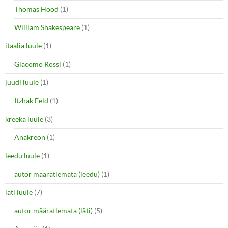
Thomas Hood
(1)
William Shakespeare
(1)
itaalia luule
(1)
Giacomo Rossi
(1)
juudi luule
(1)
Itzhak Feld
(1)
kreeka luule
(3)
Anakreon
(1)
leedu luule
(1)
autor määratlemata (leedu)
(1)
läti luule
(7)
autor määratlemata (läti)
(5)