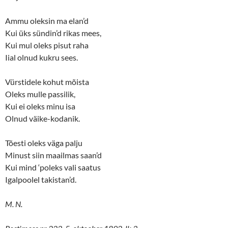
Ammu oleksin ma elan’d
Kui üks sündin’d rikas mees,
Kui mul oleks pisut raha
Iial olnud kukru sees.
Vürstidele kohut mõista
Oleks mulle passilik,
Kui ei oleks minu isa
Olnud väike-kodanik.
Tõesti oleks väga palju
Minust siin maailmas saan’d
Kui mind ‘poleks vali saatus
Igalpoolel takistan’d.
M. N.