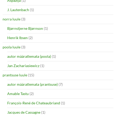
Aspazija
(1)
J. Lautenbach
(1)
norra luule
(3)
Bjørnstjerne Bjørnson
(1)
Henrik Ibsen
(2)
poola luule
(3)
autor määratlemata (poola)
(1)
Jan Zachariasiewicz
(1)
prantsuse luule
(15)
autor määratlemata (prantsuse)
(7)
Amable Tastu
(2)
François-René de Chateaubriand
(1)
Jacques de Cassagne
(1)