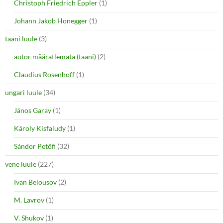
Christoph Friedrich Eppler
(1)
Johann Jakob Honegger
(1)
taani luule
(3)
autor määratlemata (taani)
(2)
Claudius Rosenhoff
(1)
ungari luule
(34)
János Garay
(1)
Károly Kisfaludy
(1)
Sándor Petőfi
(32)
vene luule
(227)
Ivan Belousov
(2)
M. Lavrov
(1)
V. Shukov
(1)