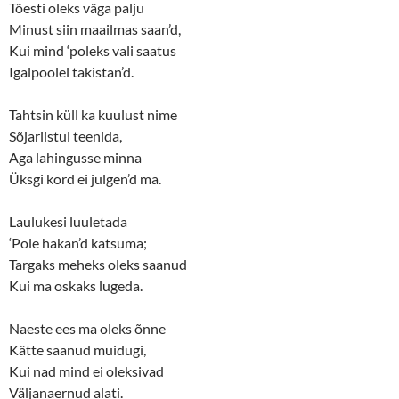
Tõesti oleks väga palju
Minust siin maailmas saan’d,
Kui mind ‘poleks vali saatus
Igalpoolel takistan’d.
Tahtsin küll ka kuulust nime
Sõjariistul teenida,
Aga lahingusse minna
Üksgi kord ei julgen’d ma.
Laulukesi luuletada
‘Pole hakan’d katsuma;
Targaks meheks oleks saanud
Kui ma oskaks lugeda.
Naeste ees ma oleks õnne
Kätte saanud muidugi,
Kui nad mind ei oleksivad
Väljanaernud alati.