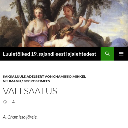
Otsi
Luuletõlked 19. sajandi eesti ajalehtedest
LIIGU
PEAME
SISU
JUURDE
SAKSA LUULE
,
ADELBERT VON CHAMISSO
,
MIHKEL
NEUMANN
,
1892
,
POSTIMEES
VALI SAATUS
.
A. Chamisso järele.