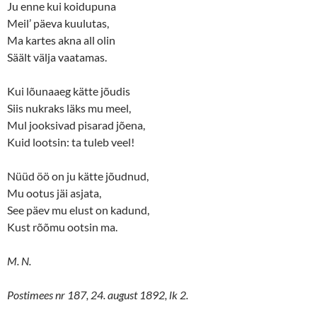
Ju enne kui koidupuna
Meil’ päeva kuulutas,
Ma kartes akna all olin
Säält välja vaatamas.
Kui lõunaaeg kätte jõudis
Siis nukraks läks mu meel,
Mul jooksivad pisarad jõena,
Kuid lootsin: ta tuleb veel!
Nüüd öö on ju kätte jõudnud,
Mu ootus jäi asjata,
See päev mu elust on kadund,
Kust rõõmu ootsin ma.
M. N.
Postimees nr 187, 24. august 1892, lk 2.