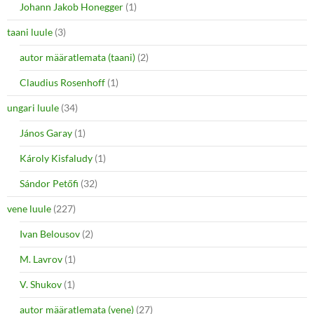
Johann Jakob Honegger
(1)
taani luule
(3)
autor määratlemata (taani)
(2)
Claudius Rosenhoff
(1)
ungari luule
(34)
János Garay
(1)
Károly Kisfaludy
(1)
Sándor Petőfi
(32)
vene luule
(227)
Ivan Belousov
(2)
M. Lavrov
(1)
V. Shukov
(1)
autor määratlemata (vene)
(27)