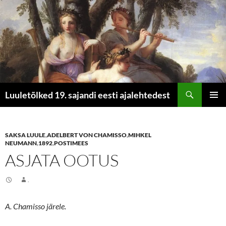
Otsi
Luuletõlked 19. sajandi eesti ajalehtedest
LIIGU
PEAME
SISU
JUURDE
SAKSA LUULE
,
ADELBERT VON CHAMISSO
,
MIHKEL
NEUMANN
,
1892
,
POSTIMEES
ASJATA OOTUS
.
A. Chamisso järele.