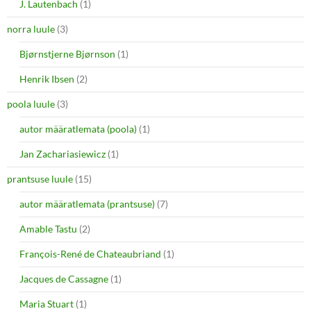
J. Lautenbach
(1)
norra luule
(3)
Bjørnstjerne Bjørnson
(1)
Henrik Ibsen
(2)
poola luule
(3)
autor määratlemata (poola)
(1)
Jan Zachariasiewicz
(1)
prantsuse luule
(15)
autor määratlemata (prantsuse)
(7)
Amable Tastu
(2)
François-René de Chateaubriand
(1)
Jacques de Cassagne
(1)
Maria Stuart
(1)