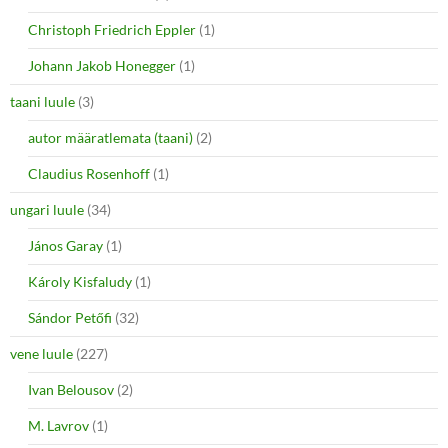
Christoph Friedrich Eppler
(1)
Johann Jakob Honegger
(1)
taani luule
(3)
autor määratlemata (taani)
(2)
Claudius Rosenhoff
(1)
ungari luule
(34)
János Garay
(1)
Károly Kisfaludy
(1)
Sándor Petőfi
(32)
vene luule
(227)
Ivan Belousov
(2)
M. Lavrov
(1)