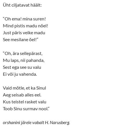
Üht ciljatavat häält:
“Oh ema! mina suren!
Mind pistis madu nõel!
Just päris veike madu
See mesilane õel!”
“Oh, ära sellepärast,
Mu laps, nii pahanda,
Sest ega see su valu
Ei või ju vahenda.
Vaid mõtle, et ka Sinul
Aeg seisab alles eel.
Kus teistel rasket valu
Toob Sinu surmav nool.”
orshanini järele vabalt H. Narusberg.