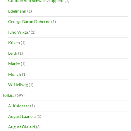
Clotilde Von Schwartzkoppen?
(1)
Edelmann
(1)
George Baron Duherne
(1)
Iuho Wixta?
(1)
Küken
(1)
Leith
(1)
Marke
(1)
Mönch
(1)
W. Hellwig
(1)
tõlkija
(699)
A. Kuldsaar
(1)
August Läänela
(1)
August Õieleid
(3)