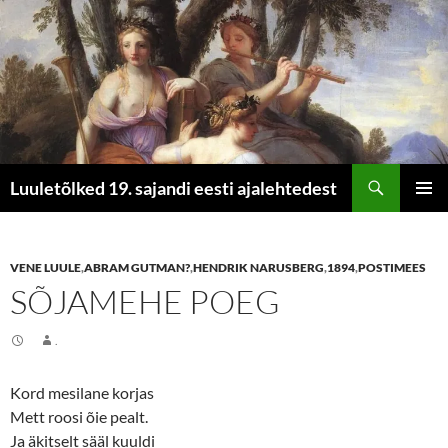
Otsi
Luuletõlked 19. sajandi eesti ajalehtedest
LIIGU
PEAME
SISU
JUURDE
VENE LUULE
,
ABRAM GUTMAN?
,
HENDRIK NARUSBERG
,
1894
,
POSTIMEES
SÕJAMEHE POEG
.
Kord mesilane korjas
Mett roosi õie pealt.
Ja äkitselt sääl kuuldi