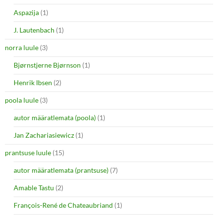
Aspazija
(1)
J. Lautenbach
(1)
norra luule
(3)
Bjørnstjerne Bjørnson
(1)
Henrik Ibsen
(2)
poola luule
(3)
autor määratlemata (poola)
(1)
Jan Zachariasiewicz
(1)
prantsuse luule
(15)
autor määratlemata (prantsuse)
(7)
Amable Tastu
(2)
François-René de Chateaubriand
(1)