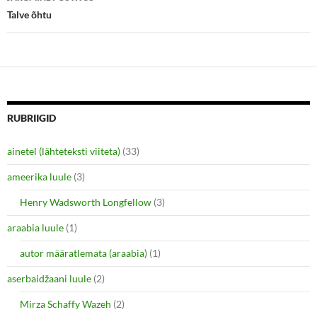
n
n
e
n
Talve õhtu
w
e
w
w
i
w
n
i
d
n
o
d
w
o
)
w
)
RUBRIIGID
ainetel (lähteteksti viiteta)
(33)
ameerika luule
(3)
Henry Wadsworth Longfellow
(3)
araabia luule
(1)
autor määratlemata (araabia)
(1)
aserbaidžaani luule
(2)
Mirza Schaffy Wazeh
(2)