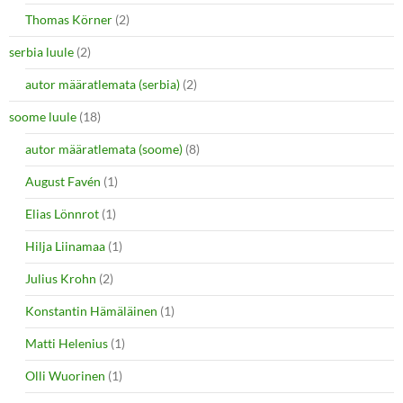
Thomas Körner
(2)
serbia luule
(2)
autor määratlemata (serbia)
(2)
soome luule
(18)
autor määratlemata (soome)
(8)
August Favén
(1)
Elias Lönnrot
(1)
Hilja Liinamaa
(1)
Julius Krohn
(2)
Konstantin Hämäläinen
(1)
Matti Helenius
(1)
Olli Wuorinen
(1)