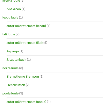
kreeka luule
(3)
Anakreon
(1)
leedu luule
(1)
autor määratlemata (leedu)
(1)
läti luule
(7)
autor määratlemata (läti)
(5)
Aspazija
(1)
J. Lautenbach
(1)
norra luule
(3)
Bjørnstjerne Bjørnson
(1)
Henrik Ibsen
(2)
poola luule
(3)
autor määratlemata (poola)
(1)