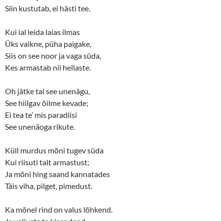
Siin kustutab, ei hästi tee.
Kui ial leida laias ilmas
Üks vaikne, püha paigake,
Siis on see noor ja vaga süda,
Kes armastab nii hellaste.
Oh jätke tal see unenägu,
See hiilgav õilme kevade;
Ei tea te’ mis paradiisi
See unenäoga rikute.
Küll murdus mõni tugev süda
Kui riisuti talt armastust;
Ja mõni hing saand kannatades
Täis viha, pilget, pimedust.
Ka mõnel rind on valus lõhkend.