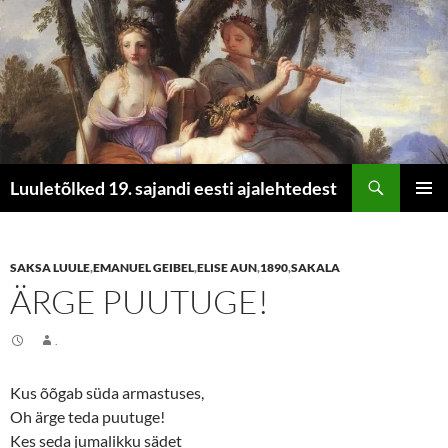
Otsi
Luuletõlked 19. sajandi eesti ajalehtedest
LIIGU
PEAME
SISU
JUURDE
SAKSA LUULE
,
EMANUEL GEIBEL
,
ELISE AUN
,
1890
,
SAKALA
ÄRGE PUUTUGE!
.
Kus õõgab süda armastuses,
Oh ärge teda puutuge!
Kes seda jumalikku sädet