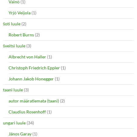
Vainö
(1)
Yrjö Veijola
(1)
šoti luule
(2)
Robert Burns
(2)
šveitsi luule
(3)
Albrecht von Haller
(1)
Christoph Friedrich Eppler
(1)
Johann Jakob Honegger
(1)
taani luule
(3)
autor määratlemata (taani)
(2)
Claudius Rosenhoff
(1)
ungari luule
(34)
János Garay
(1)