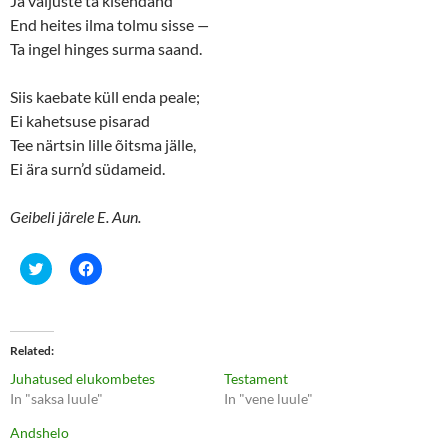
Ja valjuste ta kisendand
End heites ilma tolmu sisse
—
Ta ingel hinges surma saand.
Siis kaebate küll enda peale;
Ei kahetsuse pisarad
Tee närtsin lille õitsma jälle,
Ei ära surn’d südameid.
Geibeli järele E. Aun.
C
C
l
l
i
i
c
c
k
k
t
t
o
o
Related
s
s
h
h
Juhatused elukombetes
Testament
a
a
r
r
In "saksa luule"
In "vene luule"
e
e
o
o
Andshelo
n
n
T
F