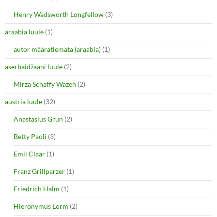
Henry Wadsworth Longfellow
(3)
araabia luule
(1)
autor määratlemata (araabia)
(1)
aserbaidžaani luule
(2)
Mirza Schaffy Wazeh
(2)
austria luule
(32)
Anastasius Grün
(2)
Betty Paoli
(3)
Emil Claar
(1)
Franz Grillparzer
(1)
Friedrich Halm
(1)
Hieronymus Lorm
(2)