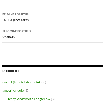
e
o
r
o
(
k
Postituste
O
(
p
O
EELMINE POSTITUS
e
p
töölaud
Laulud järve ääres
n
e
s
n
i
s
n
i
JÄRGMINE POSTITUS
n
n
e
n
Unenägu
w
e
w
w
i
w
n
i
d
n
o
d
w
o
)
w
)
RUBRIIGID
ainetel (lähteteksti viiteta)
(33)
ameerika luule
(3)
Henry Wadsworth Longfellow
(3)