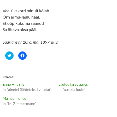
Veel ükskord minult kõlab
Õrn armu-laulu hääl,
Et ööpikuks ma saanud
Su õitsva oksa pääl.
Saarlane nr 18, 6. mai 1897, lk 3.
C
C
l
l
i
i
c
c
k
k
t
t
o
o
Related
s
s
h
h
Enne — ja siis
Laulud järve ääres
a
a
r
r
In "ainetel (lähteteksti viiteta)"
In "austria luule"
e
e
o
o
Ma nägin unes
n
n
T
F
In "M. Zimmermann"
w
a
i
c
t
e
t
b