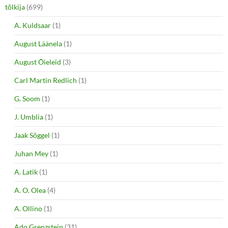
tõlkija
(699)
A. Kuldsaar
(1)
August Läänela
(1)
August Õieleid
(3)
Carl Martin Redlich
(1)
G. Soom
(1)
J. Umblia
(1)
Jaak Sõggel
(1)
Juhan Mey
(1)
A. Latik
(1)
A. O. Olea
(4)
A. Ollino
(1)
Ado Grenzstein
(31)