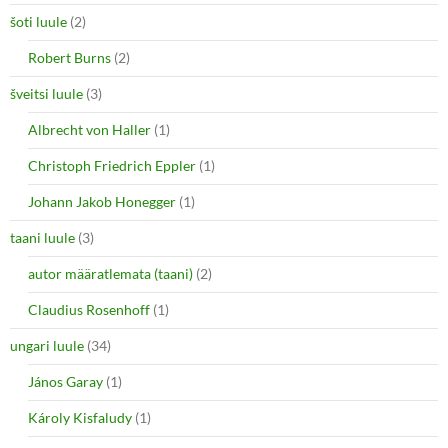
šoti luule
(2)
Robert Burns
(2)
šveitsi luule
(3)
Albrecht von Haller
(1)
Christoph Friedrich Eppler
(1)
Johann Jakob Honegger
(1)
taani luule
(3)
autor määratlemata (taani)
(2)
Claudius Rosenhoff
(1)
ungari luule
(34)
János Garay
(1)
Károly Kisfaludy
(1)