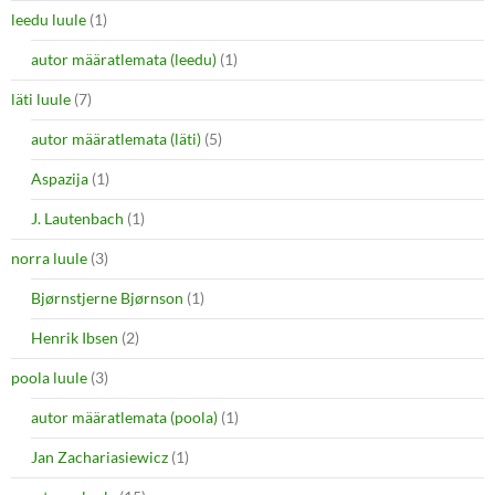
leedu luule
(1)
autor määratlemata (leedu)
(1)
läti luule
(7)
autor määratlemata (läti)
(5)
Aspazija
(1)
J. Lautenbach
(1)
norra luule
(3)
Bjørnstjerne Bjørnson
(1)
Henrik Ibsen
(2)
poola luule
(3)
autor määratlemata (poola)
(1)
Jan Zachariasiewicz
(1)