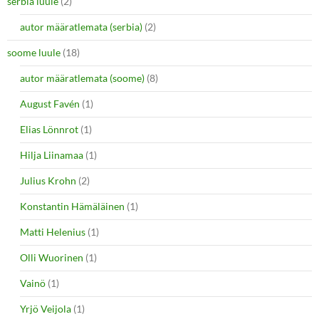
serbia luule
(2)
autor määratlemata (serbia)
(2)
soome luule
(18)
autor määratlemata (soome)
(8)
August Favén
(1)
Elias Lönnrot
(1)
Hilja Liinamaa
(1)
Julius Krohn
(2)
Konstantin Hämäläinen
(1)
Matti Helenius
(1)
Olli Wuorinen
(1)
Vainö
(1)
Yrjö Veijola
(1)