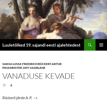
Otsi
Luuletõlked 19. sajandi eesti ajalehtedest
LIIGU
PEAME
SISU
JUURDE
SAKSA LUULE
,
FRIEDRICH RÜCKERT
,
ARTUR
PAULMEISTER
,
1897
,
SAARLANE
VANADUSE KEVADE
.
Rückerti järele A. P. – r.