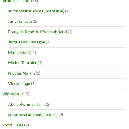
prantsuse luule
(15)
autor määratlemata (prantsuse)
(7)
Amable Tastu
(2)
François-René de Chateaubriand
(1)
Jacques de Cassagne
(1)
Maria Stuart
(1)
Michel Tournier
(1)
Nicolas Martin
(1)
Victor Hugo
(1)
pärsia luule
(4)
Abd al-Rahman Jami
(2)
autor määratlemata (pärsia)
(2)
rootsi luule
(2)