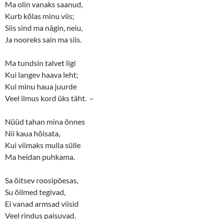
Ma olin vanaks saanud,
Kurb kõlas minu viis;
Siis sind ma nägin, neiu,
Ja nooreks sain ma siis.
Ma tundsin talvet ligi
Kui langev haava leht;
Kui minu haua juurde
Veel ilmus kord üks täht. –
Nüüd tahan mina õnnes
Nii kaua hõisata,
Kui viimaks mulla sülle
Ma heidan puhkama.
Sa õitsev roosipõesas,
Su õilmed tegivad,
Ei vanad armsad viisid
Veel rindus paisuvad.