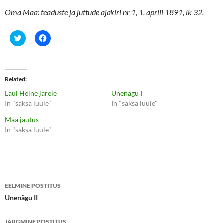
Oma Maa: teaduste ja juttude ajakiri nr 1, 1. aprill 1891, lk 32.
C
C
l
l
i
i
c
c
k
k
t
t
o
o
Related
s
s
h
h
Laul Heine järele
Unenägu I
a
a
r
r
In "saksa luule"
In "saksa luule"
e
e
o
o
Maa jautus
n
n
T
F
In "saksa luule"
w
a
i
c
t
e
t
b
e
o
r
o
(
k
Postituste
O
(
p
O
EELMINE POSTITUS
e
p
töölaud
Unenägu II
n
e
s
n
i
s
n
i
JÄRGMINE POSTITUS