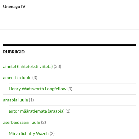
n
n
e
n
Unenägu IV
w
e
w
w
i
w
n
i
d
n
o
d
w
o
)
w
)
RUBRIIGID
ainetel (lähteteksti viiteta)
(33)
ameerika luule
(3)
Henry Wadsworth Longfellow
(3)
araabia luule
(1)
autor määratlemata (araabia)
(1)
aserbaidžaani luule
(2)
Mirza Schaffy Wazeh
(2)