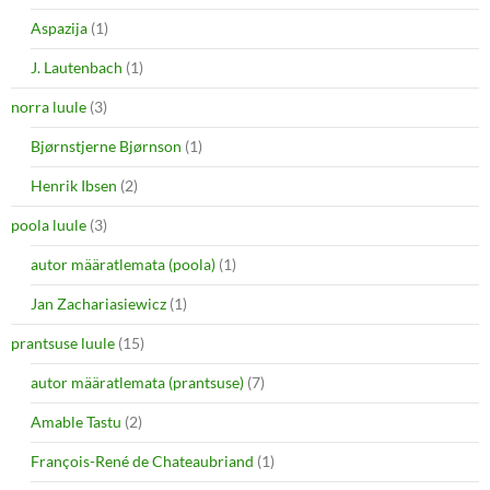
Aspazija
(1)
J. Lautenbach
(1)
norra luule
(3)
Bjørnstjerne Bjørnson
(1)
Henrik Ibsen
(2)
poola luule
(3)
autor määratlemata (poola)
(1)
Jan Zachariasiewicz
(1)
prantsuse luule
(15)
autor määratlemata (prantsuse)
(7)
Amable Tastu
(2)
François-René de Chateaubriand
(1)