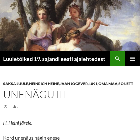
Otsi
Luuletõlked 19. sajandi eesti ajalehtedest
LIIGU
PEAME
SISU
JUURDE
SAKSA LUULE
,
HEINRICH HEINE
,
JAAN JÕGEVER
,
1891
,
OMA MAA
,
SONETT
UNENÄGU III
.
H. Heini järele.
Kord unenäus nägin enese