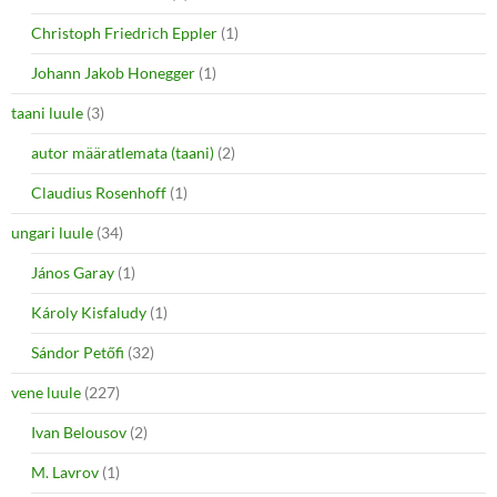
Christoph Friedrich Eppler
(1)
Johann Jakob Honegger
(1)
taani luule
(3)
autor määratlemata (taani)
(2)
Claudius Rosenhoff
(1)
ungari luule
(34)
János Garay
(1)
Károly Kisfaludy
(1)
Sándor Petőfi
(32)
vene luule
(227)
Ivan Belousov
(2)
M. Lavrov
(1)