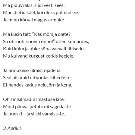
Ma piduvrakis, siidi vesti sees,
Manshetid käel, kui oleks pulmad ees
Ja minu kõrval magus armuke.
Ma küsin talt: “Kas mõrsja olete?
So oh, noh, soovin õnne!” ütlen kumardes,
Kuid külm ja uhke sõna vaevalt libisedes
Mu kuivand kurgust kerkis keelele.
Ja armukese silmist ojadena
Seal pisaraid nii voolas kibedaste,
Et nendes kadus neiu, õrn ja kena.
Oh sinisilmad, armastuse läte,
Mind päeval petate nii sagedaste
Ja uneski – ja siiski vangistate…
3. Aprillil.