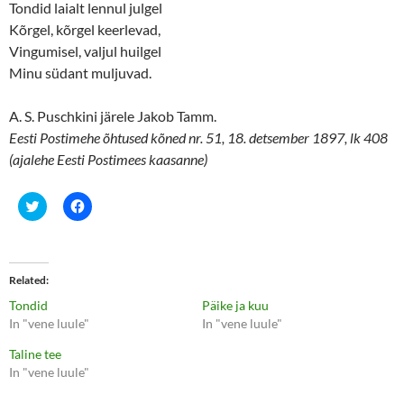
Tondid laialt lennul julgel
Kõrgel, kõrgel keerlevad,
Vingumisel, valjul huilgel
Minu südant muljuvad.
A. S. Puschkini järele Jakob Tamm.
Eesti Postimehe õhtused kõned nr. 51, 18. detsember 1897, lk 408
(ajalehe Eesti Postimees kaasanne)
C
C
l
l
i
i
c
c
k
k
t
t
o
o
Related
s
s
h
h
Tondid
Päike ja kuu
a
a
r
r
In "vene luule"
In "vene luule"
e
e
o
o
Taline tee
n
n
T
F
In "vene luule"
w
a
i
c
t
e