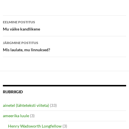
t
b
e
o
r
o
(
k
Postituste
O
(
p
O
EELMINE POSTITUS
e
p
töölaud
Mu väike kandlikene
n
e
s
n
i
s
n
i
JÄRGMINE POSTITUS
n
n
e
n
Mis laulate, mu linnuksed?
w
e
w
w
i
w
n
i
d
n
o
d
w
o
)
w
)
RUBRIIGID
ainetel (lähteteksti viiteta)
(33)
ameerika luule
(3)
Henry Wadsworth Longfellow
(3)