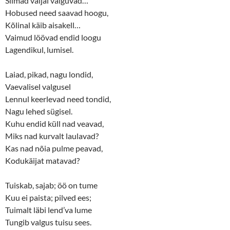
Silmad väljal välguvad…
Hobused need saavad hoogu,
Kõlinal käib aisakell…
Vaimud löövad endid loogu
Lagendikul, lumisel.
Laiad, pikad, nagu londid,
Vaevalisel valgusel
Lennul keerlevad need tondid,
Nagu lehed sügisel.
Kuhu endid küll nad veavad,
Miks nad kurvalt laulavad?
Kas nad nõia pulme peavad,
Kodukäijat matavad?
Tuiskab, sajab; öö on tume
Kuu ei paista; pilved ees;
Tuimalt läbi lend’va lume
Tungib valgus tuisu sees.