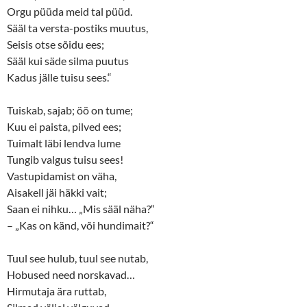
Orgu püüda meid tal püüd.
Sääl ta versta-postiks muutus,
Seisis otse sõidu ees;
Sääl kui säde silma puutus
Kadus jälle tuisu sees.“
Tuiskab, sajab; öö on tume;
Kuu ei paista, pilved ees;
Tuimalt läbi lendva lume
Tungib valgus tuisu sees!
Vastupidamist on väha,
Aisakell jäi häkki vait;
Saan ei nihku… „Mis sääl näha?“
– „Kas on känd, või hundimait?“
Tuul see hulub, tuul see nutab,
Hobused need norskavad…
Hirmutaja ära ruttab,