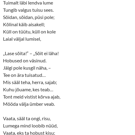
Tuimalt läbi lendva lume
Tungib valgus tuisu sees.
Sõidan, sõidan, püsi pole;
Kõlinal käib aisakell;
Küll on tüütu, küll on kole
Laial väljal lumisel,
„Lase sõita!“ – „Sõit ei läha!
Hobused on väsinud.
Jälgi pole kusgil näha, –
Tee on ära tuisatud…
Mis sääl teha, herra, sajab;
Kuhu jõuame, kes teab…
Tont meid vistist kõrva ajab,
Mööda välja ümber veab.
Vaata, sääl ta ongi, risu,
Lumega mind loobib nüüd,
Vaata, eks ta hobust kisu;