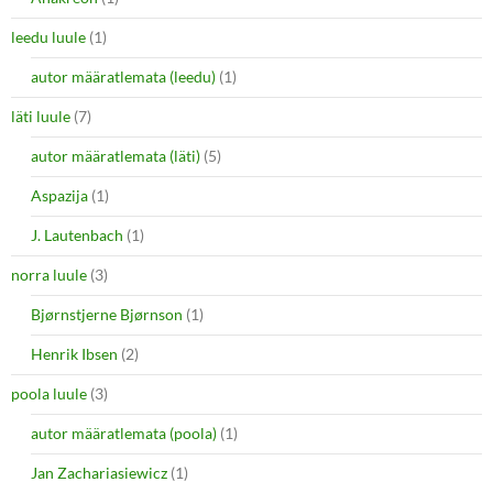
leedu luule
(1)
autor määratlemata (leedu)
(1)
läti luule
(7)
autor määratlemata (läti)
(5)
Aspazija
(1)
J. Lautenbach
(1)
norra luule
(3)
Bjørnstjerne Bjørnson
(1)
Henrik Ibsen
(2)
poola luule
(3)
autor määratlemata (poola)
(1)
Jan Zachariasiewicz
(1)