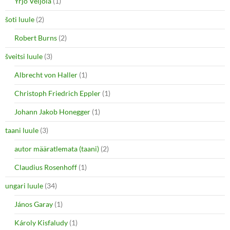
Yrjö Veijola
(1)
šoti luule
(2)
Robert Burns
(2)
šveitsi luule
(3)
Albrecht von Haller
(1)
Christoph Friedrich Eppler
(1)
Johann Jakob Honegger
(1)
taani luule
(3)
autor määratlemata (taani)
(2)
Claudius Rosenhoff
(1)
ungari luule
(34)
János Garay
(1)
Károly Kisfaludy
(1)