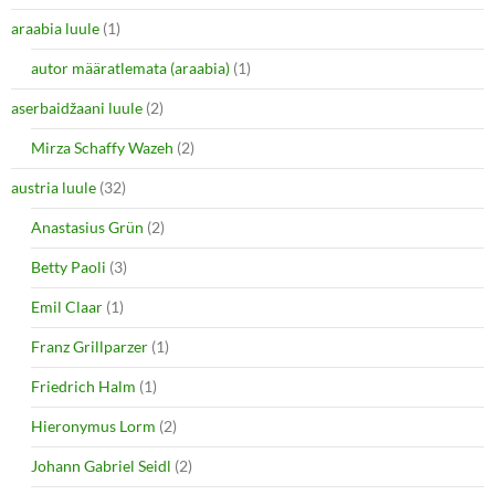
araabia luule
(1)
autor määratlemata (araabia)
(1)
aserbaidžaani luule
(2)
Mirza Schaffy Wazeh
(2)
austria luule
(32)
Anastasius Grün
(2)
Betty Paoli
(3)
Emil Claar
(1)
Franz Grillparzer
(1)
Friedrich Halm
(1)
Hieronymus Lorm
(2)
Johann Gabriel Seidl
(2)