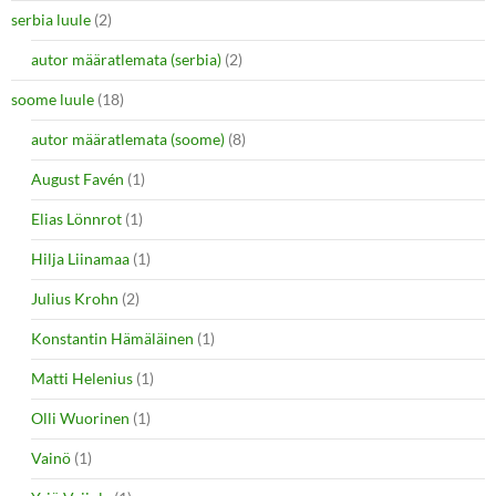
serbia luule
(2)
autor määratlemata (serbia)
(2)
soome luule
(18)
autor määratlemata (soome)
(8)
August Favén
(1)
Elias Lönnrot
(1)
Hilja Liinamaa
(1)
Julius Krohn
(2)
Konstantin Hämäläinen
(1)
Matti Helenius
(1)
Olli Wuorinen
(1)
Vainö
(1)