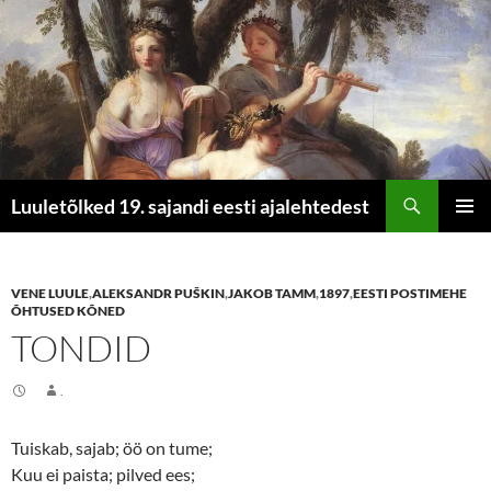
Otsi
Luuletõlked 19. sajandi eesti ajalehtedest
LIIGU
PEAME
SISU
JUURDE
VENE LUULE
,
ALEKSANDR PUŠKIN
,
JAKOB TAMM
,
1897
,
EESTI POSTIMEHE
ÕHTUSED KÕNED
TONDID
.
Tuiskab, sajab; öö on tume;
Kuu ei paista; pilved ees;