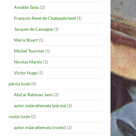
Amable Tastu
(2)
François-René de Chateaubriand
(1)
Jacques de Cassagne
(1)
Maria Stuart
(1)
Michel Tournier
(1)
Nicolas Martin
(1)
Victor Hugo
(1)
pärsia luule
(4)
Abd al-Rahman Jami
(2)
autor määratlemata (pärsia)
(2)
rootsi luule
(2)
autor määratlemata (rootsi)
(2)