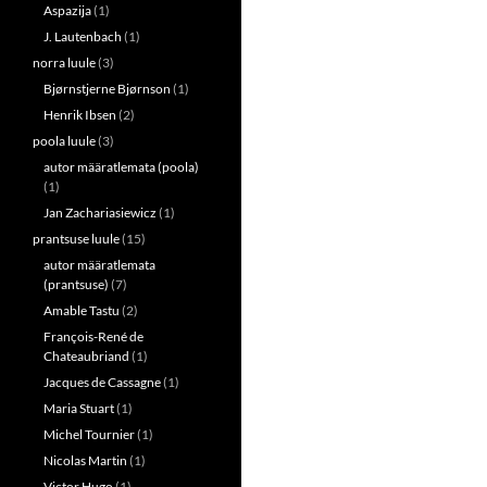
Aspazija
(1)
J. Lautenbach
(1)
norra luule
(3)
Bjørnstjerne Bjørnson
(1)
Henrik Ibsen
(2)
poola luule
(3)
autor määratlemata (poola)
(1)
Jan Zachariasiewicz
(1)
prantsuse luule
(15)
autor määratlemata
(prantsuse)
(7)
Amable Tastu
(2)
François-René de
Chateaubriand
(1)
Jacques de Cassagne
(1)
Maria Stuart
(1)
Michel Tournier
(1)
Nicolas Martin
(1)
Victor Hugo
(1)