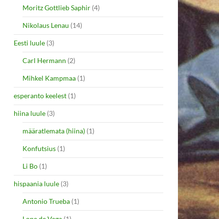
Moritz Gottlieb Saphir
(4)
Nikolaus Lenau
(14)
Eesti luule
(3)
Carl Hermann
(2)
Mihkel Kampmaa
(1)
esperanto keelest
(1)
hiina luule
(3)
määratlemata (hiina)
(1)
Konfutsius
(1)
Li Bo
(1)
hispaania luule
(3)
Antonio Trueba
(1)
Lope de Vega
(1)