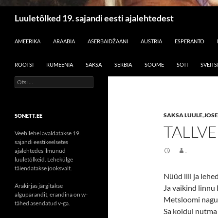
Otsi
Luuletõlked 19. sajandi eesti ajalehtedest
LIIGU SISU JUURDE
AMEERIKA
ARAABIA
ASERBAIDŽAANI
AUSTRIA
ESPERANTO
ROOTSI
RUMEENIA
SAKSA
SERBIA
SOOME
ŠOTI
ŠVEITS
Otsi:
SAKSA LUULE
,
JOS
SONETT.EE
TALLVE
Veebilehel avaldatakse 19.
sajandi eestikeelsetes
ajalehtedes ilmunud
.
luuletõlkeid. Lehekülge
täiendatakse jooksvalt.
Nüüd lill ja lehe
Ärakirjas järgitakse
Ja vaikind linnu 
algupärandit, erandina on w-
Metsloomi nagu 
tähed asendatud v-ga.
Sa koidul nutma