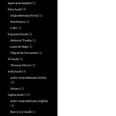
esperanto keelest
(1)
hiina luule
(3)
määratlemata (hiina)
(1)
Konfutsius
(1)
Li Bo
(1)
hispaania luule
(3)
Antonio Trueba
(1)
Lope de Vega
(1)
Miguel de Cervantes
(1)
iiri luule
(1)
Thomas Moore
(1)
india luule
(4)
autor määratlemata (india)
(3)
Amaru
(1)
inglise luule
(13)
autor määratlemata (inglise)
(3)
Barry Cornwall
(1)