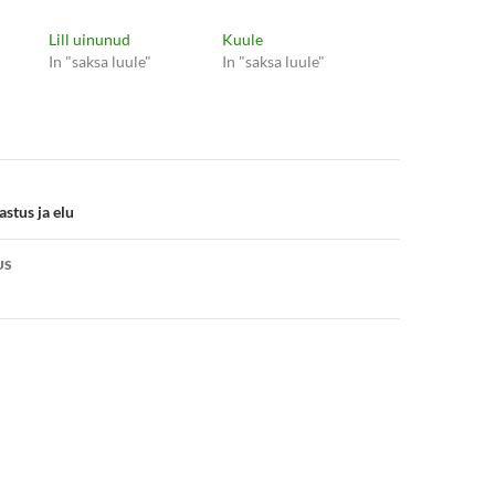
Lill uinunud
Kuule
In "saksa luule"
In "saksa luule"
e
stus ja elu
US