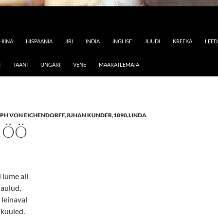
HIINA
HISPAANIA
IIRI
INDIA
INGLISE
JUUDI
KREEKA
LEE
I
TAANI
UNGARI
VENE
MÄÄRATLEMATA
EPH VON EICHENDORFF
,
JUHAN KUNDER
,
1890
,
LINDA
 ÖÖ
d lume all
laulud,
leinaval
 kuuled.