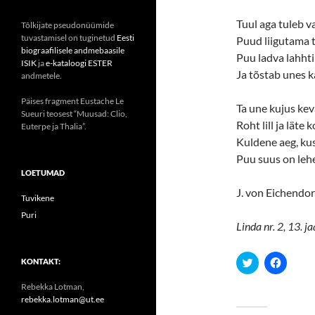
Tuul aga tuleb va
Tõlkijate pseudonüümide
tuvastamisel on tuginetud
Eesti
Puud liigutama t
biograafilisele andmebaasile
Puu ladva lahhti 
ISIK
ja
e-kataloogi ESTER
Ja tõstab unes k
andmetele.
Päises fragment Eustache Le
Ta une kujus kev
Sueuri teosest “Muusad: Clio,
Roht lill ja läte 
Euterpe ja Thalia”.
Kuldene aeg, ku
Puu suus on lehe
LOETUMAD
J. von Eichendorf
Tuvikene
Puri
Linda nr. 2, 13. 
C
C
KONTAKT:
l
l
i
i
Rebekka Lotman,
c
c
k
k
rebekka.lotman@ut.ee
t
t