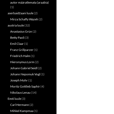
autor määratlemata (araabia)
(1)
aserbaidžaani luule
(2)
Mirza Schaffy Wazeh
(2)
austria luule
(32)
Anastasius Grün
(2)
Betty Paoli
(3)
Emil Claar
(1)
Franz Grillparzer
(1)
Friedrich Halm
(1)
Hieronymus Lorm
(2)
Johann Gabriel Seidl
(2)
Johann Nepomuk Vogl
(1)
Joseph Mohr
(1)
Moritz Gottlieb Saphir
(4)
Nikolaus Lenau
(14)
Eesti luule
(3)
Carl Hermann
(2)
Mihkel Kampmaa
(1)