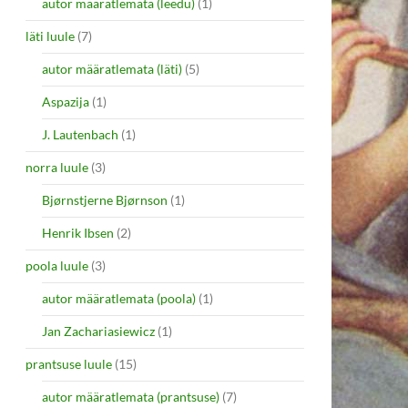
autor määratlemata (leedu)
(1)
läti luule
(7)
autor määratlemata (läti)
(5)
Aspazija
(1)
J. Lautenbach
(1)
norra luule
(3)
Bjørnstjerne Bjørnson
(1)
Henrik Ibsen
(2)
poola luule
(3)
autor määratlemata (poola)
(1)
Jan Zachariasiewicz
(1)
prantsuse luule
(15)
autor määratlemata (prantsuse)
(7)