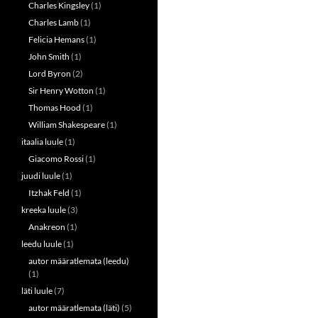
Charles Kingsley
(1)
Charles Lamb
(1)
Felicia Hemans
(1)
John Smith
(1)
Lord Byron
(2)
Sir Henry Wotton
(1)
Thomas Hood
(1)
William Shakespeare
(1)
itaalia luule
(1)
Giacomo Rossi
(1)
juudi luule
(1)
Itzhak Feld
(1)
kreeka luule
(3)
Anakreon
(1)
leedu luule
(1)
autor määratlemata (leedu)
(1)
läti luule
(7)
autor määratlemata (läti)
(5)