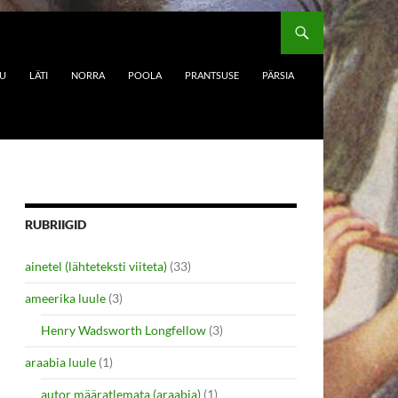
DU
LÄTI
NORRA
POOLA
PRANTSUSE
PÄRSIA
RUBRIIGID
ainetel (lähteteksti viiteta)
(33)
ameerika luule
(3)
Henry Wadsworth Longfellow
(3)
araabia luule
(1)
autor määratlemata (araabia)
(1)