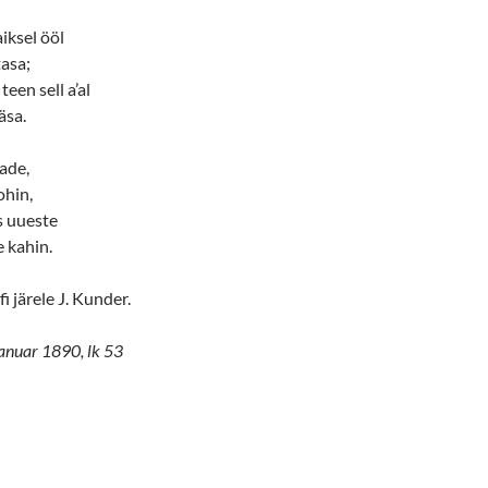
iksel ööl
asa;
teen sell a’al
äsa.
ade,
kohin,
s uueste
 kahin.
i järele J. Kunder.
jaanuar 1890, lk 53