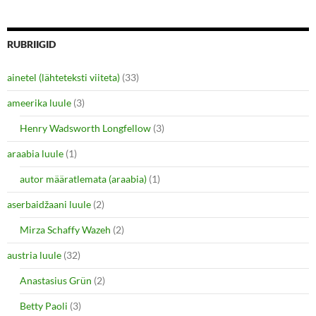
w
o
)
w
)
RUBRIIGID
ainetel (lähteteksti viiteta)
(33)
ameerika luule
(3)
Henry Wadsworth Longfellow
(3)
araabia luule
(1)
autor määratlemata (araabia)
(1)
aserbaidžaani luule
(2)
Mirza Schaffy Wazeh
(2)
austria luule
(32)
Anastasius Grün
(2)
Betty Paoli
(3)