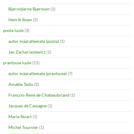
Bjørnstjerne Bjørnson
(1)
Henrik Ibsen
(2)
poola luule
(3)
autor määratlemata (poola)
(1)
Jan Zachariasiewicz
(1)
prantsuse luule
(15)
autor määratlemata (prantsuse)
(7)
Amable Tastu
(2)
François-René de Chateaubriand
(1)
Jacques de Cassagne
(1)
Maria Stuart
(1)
Michel Tournier
(1)