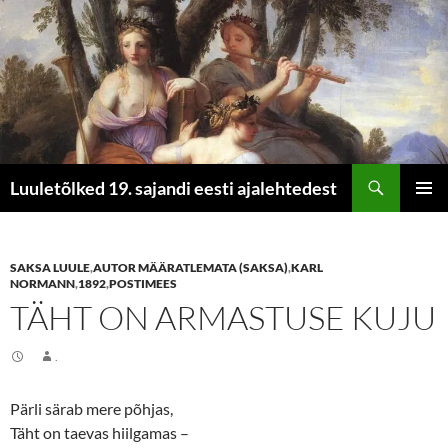
Otsi
Luuletõlked 19. sajandi eesti ajalehtedest
LIIGU
PEAME
SISU
JUURDE
SAKSA LUULE
,
AUTOR MÄÄRATLEMATA (SAKSA)
,
KARL
NORMANN
,
1892
,
POSTIMEES
TÄHT ON ARMASTUSE KUJU
.
Pärli särab mere põhjas,
Täht on taevas hiilgamas –