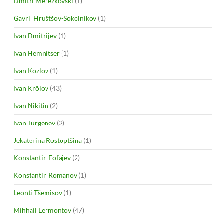
Dmitri Merežkovski
(1)
Gavril Hruštšov-Sokolnikov
(1)
Ivan Dmitrijev
(1)
Ivan Hemnitser
(1)
Ivan Kozlov
(1)
Ivan Krõlov
(43)
Ivan Nikitin
(2)
Ivan Turgenev
(2)
Jekaterina Rostoptšina
(1)
Konstantin Fofajev
(2)
Konstantin Romanov
(1)
Leonti Tšemisov
(1)
Mihhail Lermontov
(47)