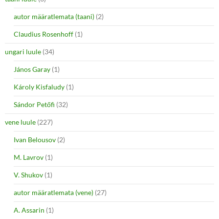
autor määratlemata (taani)
(2)
Claudius Rosenhoff
(1)
ungari luule
(34)
János Garay
(1)
Károly Kisfaludy
(1)
Sándor Petőfi
(32)
vene luule
(227)
Ivan Belousov
(2)
M. Lavrov
(1)
V. Shukov
(1)
autor määratlemata (vene)
(27)
A. Assarin
(1)