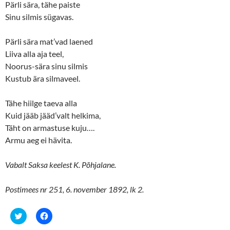
Pärli sära, tähe paiste
Sinu silmis sügavas.
Pärli sära mat’vad laened
Liiva alla aja teel,
Noorus-sära sinu silmis
Kustub ära silmaveel.
Tähe hiilge taeva alla
Kuid jääb jääd’valt helkima,
Täht on armastuse kuju….
Armu aeg ei hävita.
Vabalt Saksa keelest K. Põhjalane.
Postimees nr 251, 6. november 1892, lk 2.
C
C
l
l
i
i