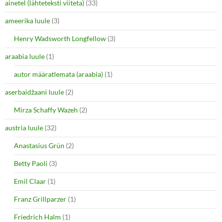
ainetel (lähteteksti viiteta)
(33)
ameerika luule
(3)
Henry Wadsworth Longfellow
(3)
araabia luule
(1)
autor määratlemata (araabia)
(1)
aserbaidžaani luule
(2)
Mirza Schaffy Wazeh
(2)
austria luule
(32)
Anastasius Grün
(2)
Betty Paoli
(3)
Emil Claar
(1)
Franz Grillparzer
(1)
Friedrich Halm
(1)