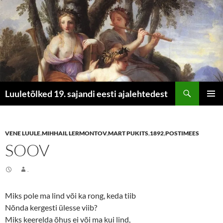
Otsi
Luuletõlked 19. sajandi eesti ajalehtedest
LIIGU
PEAME
SISU
JUURDE
VENE LUULE
,
MIHHAIL LERMONTOV
,
MART PUKITS
,
1892
,
POSTIMEES
SOOV
.
Miks pole ma lind või ka rong, keda tiib
Nõnda kergesti ülesse viib?
Miks keerelda õhus ei või ma kui lind,