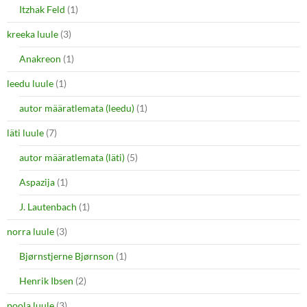
Itzhak Feld
(1)
kreeka luule
(3)
Anakreon
(1)
leedu luule
(1)
autor määratlemata (leedu)
(1)
läti luule
(7)
autor määratlemata (läti)
(5)
Aspazija
(1)
J. Lautenbach
(1)
norra luule
(3)
Bjørnstjerne Bjørnson
(1)
Henrik Ibsen
(2)
poola luule
(3)