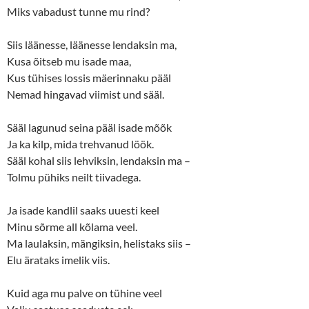
Miks vabadust tunne mu rind?
Siis läänesse, läänesse lendaksin ma,
Kusa õitseb mu isade maa,
Kus tühises lossis mäerinnaku pääl
Nemad hingavad viimist und sääl.
Sääl lagunud seina pääl isade mõõk
Ja ka kilp, mida trehvanud löök.
Sääl kohal siis lehviksin, lendaksin ma –
Tolmu pühiks neilt tiivadega.
Ja isade kandlil saaks uuesti keel
Minu sõrme all kõlama veel.
Ma laulaksin, mängiksin, helistaks siis –
Elu ärataks imelik viis.
Kuid aga mu palve on tühine veel