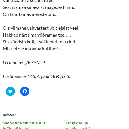
Valju saatuse seaduste eel:
Sest isamaa sinavaist mägedest mind
On lahutamas merede pind.
Õis viimane vahvastest võitlejaist veel
Hakkab närtsima võõramaa teel. …
Siis sündsin küll, – säält pärit mu rind. …
Miks ei ole ma vaba kui lind! –
Lermontovi järele M. P.
Postimees nr 145, 4. juuli 1892, lk 3.
C
C
l
l
i
i
c
c
k
k
t
t
o
o
Related
s
s
h
h
Siionistide rahvuslaul *)
Kangakuduja
a
a
r
r
In "juudi luule"
In "hiina luule"