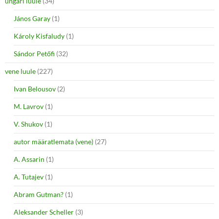
ungari luule
(34)
János Garay
(1)
Károly Kisfaludy
(1)
Sándor Petőfi
(32)
vene luule
(227)
Ivan Belousov
(2)
M. Lavrov
(1)
V. Shukov
(1)
autor määratlemata (vene)
(27)
A. Assarin
(1)
A. Tutajev
(1)
Abram Gutman?
(1)
Aleksander Scheller
(3)