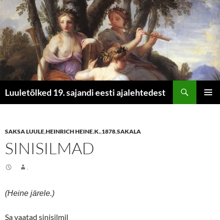
Otsi
Luuletõlked 19. sajandi eesti ajalehtedest
LIIGU
PEAME
SISU
JUURDE
SAKSA LUULE
,
HEINRICH HEINE
,
K.
,
1878
,
SAKALA
SINISILMAD
.
(Heine järele.)
Sa vaatad sinisilmil