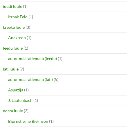
juudi luule
(1)
Itzhak Feld
(1)
kreeka luule
(3)
Anakreon
(1)
leedu luule
(1)
autor määratlemata (leedu)
(1)
läti luule
(7)
autor määratlemata (läti)
(5)
Aspazija
(1)
J. Lautenbach
(1)
norra luule
(3)
Bjørnstjerne Bjørnson
(1)