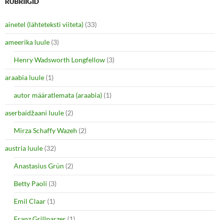
RUBRIIGID
ainetel (lähteteksti viiteta)
(33)
ameerika luule
(3)
Henry Wadsworth Longfellow
(3)
araabia luule
(1)
autor määratlemata (araabia)
(1)
aserbaidžaani luule
(2)
Mirza Schaffy Wazeh
(2)
austria luule
(32)
Anastasius Grün
(2)
Betty Paoli
(3)
Emil Claar
(1)
Franz Grillparzer
(1)