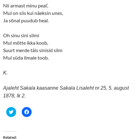
Nii armast minu peal’,
Mul on siis kui näeksin unes,
Ja sõnal puudub heal.
Oh sinu sini silmi
Mul mõtte ikka koob,
Suurt merde täis sinisid silm
Mul süda ilmale toob.
K.
Ajaleht Sakala kaasanne Sakala Lisaleht nr 25, 5. august
1878, lk 2.
C
C
l
l
i
i
c
c
k
k
t
t
o
o
Related