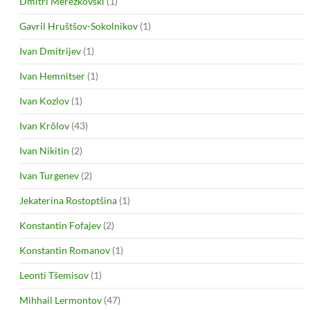
Dmitri Merežkovski
(1)
Gavril Hruštšov-Sokolnikov
(1)
Ivan Dmitrijev
(1)
Ivan Hemnitser
(1)
Ivan Kozlov
(1)
Ivan Krõlov
(43)
Ivan Nikitin
(2)
Ivan Turgenev
(2)
Jekaterina Rostoptšina
(1)
Konstantin Fofajev
(2)
Konstantin Romanov
(1)
Leonti Tšemisov
(1)
Mihhail Lermontov
(47)