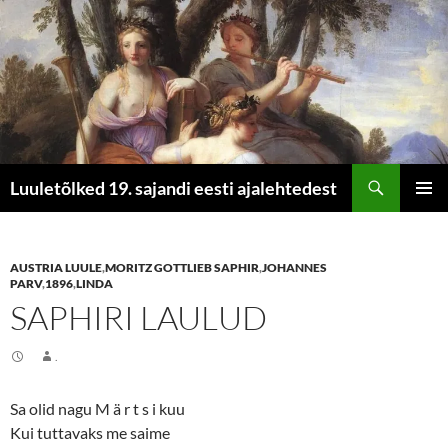
Otsi
Luuletõlked 19. sajandi eesti ajalehtedest
LIIGU
PEAME
SISU
JUURDE
AUSTRIA LUULE
,
MORITZ GOTTLIEB SAPHIR
,
JOHANNES
PARV
,
1896
,
LINDA
SAPHIRI LAULUD
.
Sa olid nagu M ä r t s i kuu
Kui tuttavaks me saime