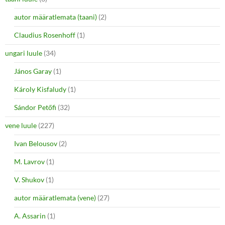
autor määratlemata (taani)
(2)
Claudius Rosenhoff
(1)
ungari luule
(34)
János Garay
(1)
Károly Kisfaludy
(1)
Sándor Petőfi
(32)
vene luule
(227)
Ivan Belousov
(2)
M. Lavrov
(1)
V. Shukov
(1)
autor määratlemata (vene)
(27)
A. Assarin
(1)