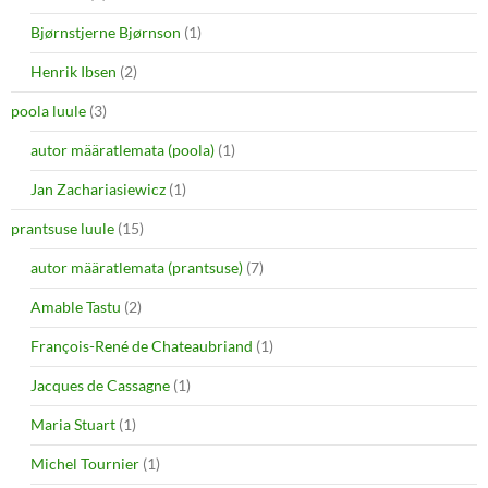
Bjørnstjerne Bjørnson
(1)
Henrik Ibsen
(2)
poola luule
(3)
autor määratlemata (poola)
(1)
Jan Zachariasiewicz
(1)
prantsuse luule
(15)
autor määratlemata (prantsuse)
(7)
Amable Tastu
(2)
François-René de Chateaubriand
(1)
Jacques de Cassagne
(1)
Maria Stuart
(1)
Michel Tournier
(1)