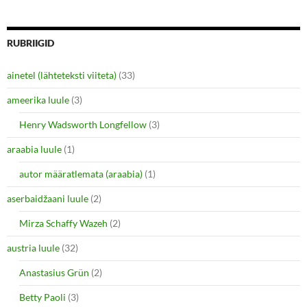
w
o
)
w
)
RUBRIIGID
ainetel (lähteteksti viiteta)
(33)
ameerika luule
(3)
Henry Wadsworth Longfellow
(3)
araabia luule
(1)
autor määratlemata (araabia)
(1)
aserbaidžaani luule
(2)
Mirza Schaffy Wazeh
(2)
austria luule
(32)
Anastasius Grün
(2)
Betty Paoli
(3)