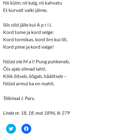
Nii külm, nii kalg, nii kahvatu
Et kurvalt vaiki jäime.
Siis olid jälle kui A p r i l,
Kord tume ja kord selge:
Kord tormikas, kord õrn kui lill,
Kord pime ja kord valge!
Nüüd ole M a i! Pung puhkeneb,
Öis ajab silmad lahti.
Kõik õitseb, õõgab, häälitseb –
Nüüd armul ka on mahti.
Tõlkinud J. Parv.
Linda nr. 18, 18. mai 1896, lk 279
C
C
l
l
i
i