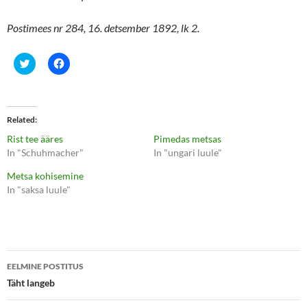
Postimees nr 284, 16. detsember 1892, lk 2.
C
C
l
l
i
i
c
c
k
k
t
t
o
o
Related
s
s
h
h
Rist tee ääres
Pimedas metsas
a
a
r
r
In "Schuhmacher"
In "ungari luule"
e
e
o
o
Metsa kohisemine
n
n
T
F
In "saksa luule"
w
a
i
c
t
e
t
b
e
o
r
o
(
k
Postituste
O
(
p
O
EELMINE POSTITUS
e
p
töölaud
Täht langeb
n
e
s
n
i
s