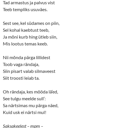
Tad armastus ja palvus vist
Teeb templiks usuväes.
Sest see, kel südames on piin,
Sel kohal kaebtust teeb,
Ja mõni kurb hing ütleb siin,
Mis lootus temas keeb.
Nii mõnda pärga lillidest
Toob vaga rändaja,
Siin pisart valab silmaveest
Siit troosti leiab ta.
Oh rändaja, kes mööda lä’ed,
See tulgu meelde sull’:
Sa närtsimas mu pärga näed,
Kuid usk ei närtsi mul!
Saksakeelest – mpm –