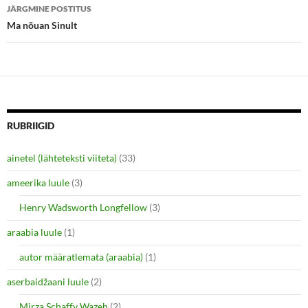
n
i
JÄRGMINE POSTITUS
n
n
e
n
Ma nõuan Sinult
w
e
w
w
i
w
n
i
d
n
o
d
w
o
)
w
)
RUBRIIGID
ainetel (lähteteksti viiteta)
(33)
ameerika luule
(3)
Henry Wadsworth Longfellow
(3)
araabia luule
(1)
autor määratlemata (araabia)
(1)
aserbaidžaani luule
(2)
Mirza Schaffy Wazeh
(2)