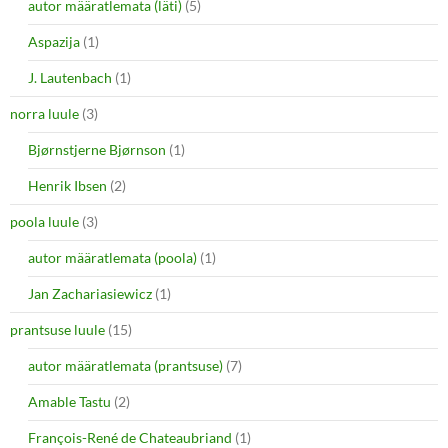
autor määratlemata (läti)
(5)
Aspazija
(1)
J. Lautenbach
(1)
norra luule
(3)
Bjørnstjerne Bjørnson
(1)
Henrik Ibsen
(2)
poola luule
(3)
autor määratlemata (poola)
(1)
Jan Zachariasiewicz
(1)
prantsuse luule
(15)
autor määratlemata (prantsuse)
(7)
Amable Tastu
(2)
François-René de Chateaubriand
(1)