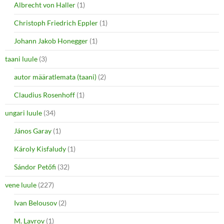
Albrecht von Haller
(1)
Christoph Friedrich Eppler
(1)
Johann Jakob Honegger
(1)
taani luule
(3)
autor määratlemata (taani)
(2)
Claudius Rosenhoff
(1)
ungari luule
(34)
János Garay
(1)
Károly Kisfaludy
(1)
Sándor Petőfi
(32)
vene luule
(227)
Ivan Belousov
(2)
M. Lavrov
(1)