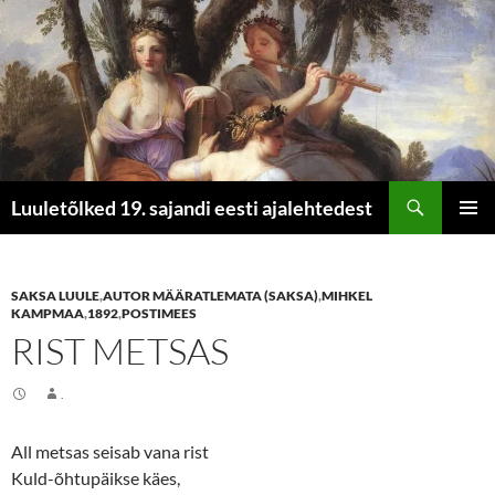
Otsi
Luuletõlked 19. sajandi eesti ajalehtedest
LIIGU
PEAME
SISU
JUURDE
SAKSA LUULE
,
AUTOR MÄÄRATLEMATA (SAKSA)
,
MIHKEL
KAMPMAA
,
1892
,
POSTIMEES
RIST METSAS
.
All metsas seisab vana rist
Kuld-õhtupäikse käes,