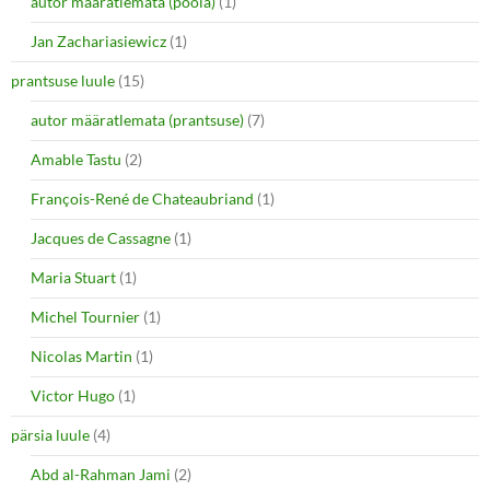
autor määratlemata (poola)
(1)
Jan Zachariasiewicz
(1)
prantsuse luule
(15)
autor määratlemata (prantsuse)
(7)
Amable Tastu
(2)
François-René de Chateaubriand
(1)
Jacques de Cassagne
(1)
Maria Stuart
(1)
Michel Tournier
(1)
Nicolas Martin
(1)
Victor Hugo
(1)
pärsia luule
(4)
Abd al-Rahman Jami
(2)