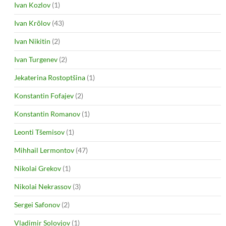
Ivan Kozlov
(1)
Ivan Krõlov
(43)
Ivan Nikitin
(2)
Ivan Turgenev
(2)
Jekaterina Rostoptšina
(1)
Konstantin Fofajev
(2)
Konstantin Romanov
(1)
Leonti Tšemisov
(1)
Mihhail Lermontov
(47)
Nikolai Grekov
(1)
Nikolai Nekrassov
(3)
Sergei Safonov
(2)
Vladimir Solovjov
(1)