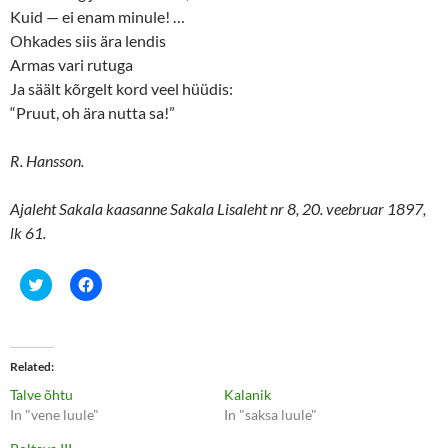
Kuid — ei enam minule! …
Ohkades siis ära lendis
Armas vari rutuga
Ja säält kõrgelt kord veel hüüdis:
“Pruut, oh ära nutta sa!”
R. Hansson.
Ajaleht Sakala kaasanne Sakala Lisaleht nr 8, 20. veebruar 1897,
lk 61.
C
C
l
l
i
i
c
c
k
k
t
t
o
o
Related
s
s
h
h
Talve õhtu
Kalanik
a
a
r
r
In "vene luule"
In "saksa luule"
e
e
o
o