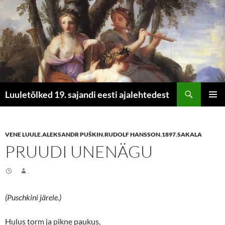
Otsi
Luuletõlked 19. sajandi eesti ajalehtedest
LIIGU
PEAME
SISU
JUURDE
VENE LUULE
,
ALEKSANDR PUŠKIN
,
RUDOLF HANSSON
,
1897
,
SAKALA
PRUUDI UNENÄGU
.
(Puschkini järele.)
Hulus torm ja pikne paukus,