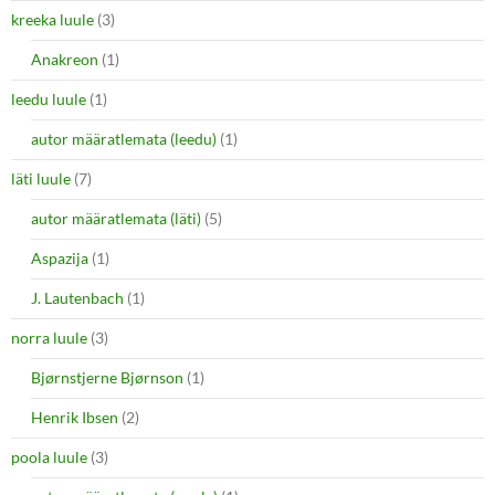
kreeka luule
(3)
Anakreon
(1)
leedu luule
(1)
autor määratlemata (leedu)
(1)
läti luule
(7)
autor määratlemata (läti)
(5)
Aspazija
(1)
J. Lautenbach
(1)
norra luule
(3)
Bjørnstjerne Bjørnson
(1)
Henrik Ibsen
(2)
poola luule
(3)