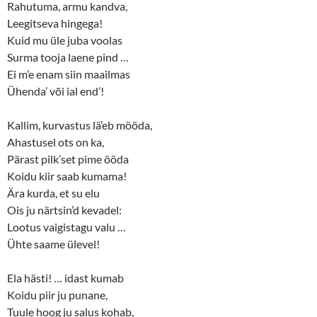
Rahutuma, armu kandva,
Leegitseva hingega!
Kuid mu üle juba voolas
Surma tooja laene pind …
Ei m’e enam siin maailmas
Ühenda’ või ial end’!
Kallim, kurvastus lä’eb mööda,
Ahastusel ots on ka,
Pärast pilk’set pime ööda
Koidu kiir saab kumama!
Ära kurda, et su elu
Ois ju närtsin’d kevadel:
Lootus vaigistagu valu …
Ühte saame ülevel!
Ela hästi! … idast kumab
Koidu piir ju punane,
Tuule hoog ju salus kohab,