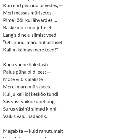
Kuu end peitnud pilvedes, —
Meri mässas mürisetes
Pime’l ööl, kui ähvard’es …
Raske mure muljutusel
Lang’sid neiu silmist veed:
“Oh, nüüd, maru hullustusel
Kallim käimas mere teed!”
Kaua vaene haledaste
Palus püha pildi ees; —
Mõte viibis alaliste
Merel maru müra sees. —
Kui ju kell lõi kesköö tundi
Siis vast vaikne unehoog
Surus väsin’d silmad kinni,
Vaikis valu, hädaohk.
Magab ta — kuid rahutumalt