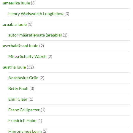
ameerika luule
(3)
Henry Wadsworth Longfellow
(3)
araabia luule
(1)
autor määratlemata (araabia)
(1)
aserbaidžaani luule
(2)
Mirza Schaffy Wazeh
(2)
austria luule
(32)
Anastasius Grün
(2)
Betty Paoli
(3)
Emil Claar
(1)
Franz Grillparzer
(1)
Friedrich Halm
(1)
Hieronymus Lorm
(2)