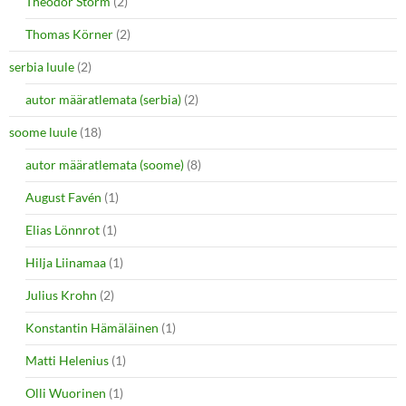
Theodor Storm
(2)
Thomas Körner
(2)
serbia luule
(2)
autor määratlemata (serbia)
(2)
soome luule
(18)
autor määratlemata (soome)
(8)
August Favén
(1)
Elias Lönnrot
(1)
Hilja Liinamaa
(1)
Julius Krohn
(2)
Konstantin Hämäläinen
(1)
Matti Helenius
(1)
Olli Wuorinen
(1)