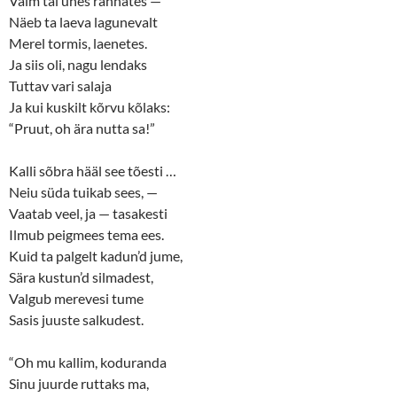
Vaim tal unes rännates —
Näeb ta laeva lagunevalt
Merel tormis, laenetes.
Ja siis oli, nagu lendaks
Tuttav vari salaja
Ja kui kuskilt kõrvu kõlaks:
“Pruut, oh ära nutta sa!”
Kalli sõbra hääl see tõesti …
Neiu süda tuikab sees, —
Vaatab veel, ja — tasakesti
Ilmub peigmees tema ees.
Kuid ta palgelt kadun’d jume,
Sära kustun’d silmadest,
Valgub merevesi tume
Sasis juuste salkudest.
“Oh mu kallim, koduranda
Sinu juurde ruttaks ma,