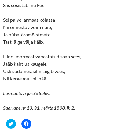
Siis sosistab mu keel.
Sel palvel armsas kõlassa
Nii õnnestav võim näib,
Ja püha, äramõistmata
Tast läige välja käib.
Hind koormast vabastatud saab sees,
Jääb kahtlus kaugele,
Usk südames, silm läigib vees,
Nii kerge mul, nii hää…
Lermantovi järele Sulev.
Saarlane nr 13, 31. märts 1898, lk 2.
C
C
l
l
i
i
c
c