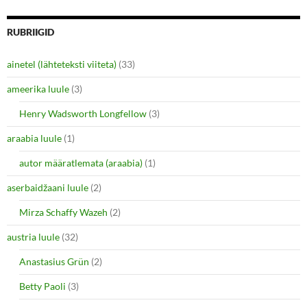
)
RUBRIIGID
ainetel (lähteteksti viiteta)
(33)
ameerika luule
(3)
Henry Wadsworth Longfellow
(3)
araabia luule
(1)
autor määratlemata (araabia)
(1)
aserbaidžaani luule
(2)
Mirza Schaffy Wazeh
(2)
austria luule
(32)
Anastasius Grün
(2)
Betty Paoli
(3)