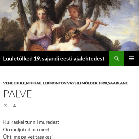
Otsi
Luuletõlked 19. sajandi eesti ajalehtedest
LIIGU
PEAME
SISU
JUURDE
VENE LUULE
,
MIHHAIL LERMONTOV
,
VASSILI MÖLDER
,
1898
,
SAARLANE
PALVE
.
Kui raskel tunnil muredest
On muljutud mu meel:
Üht ime palvet tasakes’