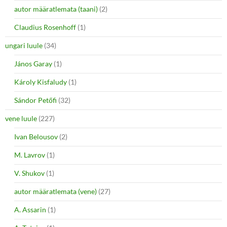
autor määratlemata (taani)
(2)
Claudius Rosenhoff
(1)
ungari luule
(34)
János Garay
(1)
Károly Kisfaludy
(1)
Sándor Petőfi
(32)
vene luule
(227)
Ivan Belousov
(2)
M. Lavrov
(1)
V. Shukov
(1)
autor määratlemata (vene)
(27)
A. Assarin
(1)