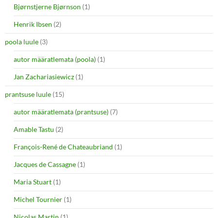
Bjørnstjerne Bjørnson
(1)
Henrik Ibsen
(2)
poola luule
(3)
autor määratlemata (poola)
(1)
Jan Zachariasiewicz
(1)
prantsuse luule
(15)
autor määratlemata (prantsuse)
(7)
Amable Tastu
(2)
François-René de Chateaubriand
(1)
Jacques de Cassagne
(1)
Maria Stuart
(1)
Michel Tournier
(1)
Nicolas Martin
(1)