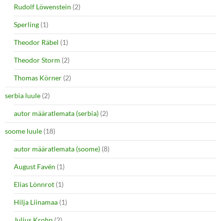
Rudolf Löwenstein
(2)
Sperling
(1)
Theodor Räbel
(1)
Theodor Storm
(2)
Thomas Körner
(2)
serbia luule
(2)
autor määratlemata (serbia)
(2)
soome luule
(18)
autor määratlemata (soome)
(8)
August Favén
(1)
Elias Lönnrot
(1)
Hilja Liinamaa
(1)
Julius Krohn
(2)