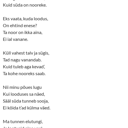
Kuid süda on nooreke.
Eks vaata, kuda loodus,
On ehtind enese?
Ta noor on ikka aina,
Ei ial vanane.
Küll vahest talv ja sügis,
Tad nagu vanandab.
Kuid tuleb aga kevad’,
Ta kohe nooreks saab.
Nii minu põues lugu
Kui looduses sa näed,
Sääl süda tunneb sooja,
Ei köida t’ad külma väed.
Ma tunnen elutungi,