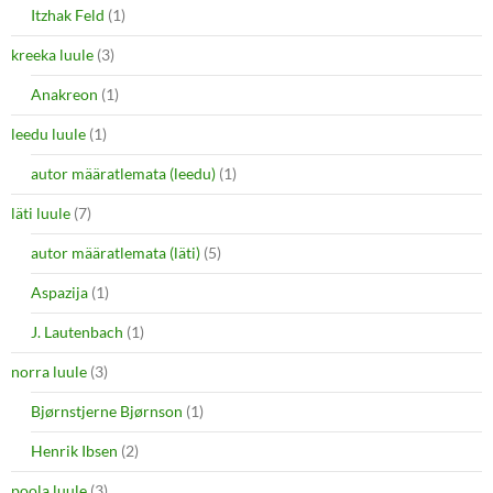
Itzhak Feld
(1)
kreeka luule
(3)
Anakreon
(1)
leedu luule
(1)
autor määratlemata (leedu)
(1)
läti luule
(7)
autor määratlemata (läti)
(5)
Aspazija
(1)
J. Lautenbach
(1)
norra luule
(3)
Bjørnstjerne Bjørnson
(1)
Henrik Ibsen
(2)
poola luule
(3)