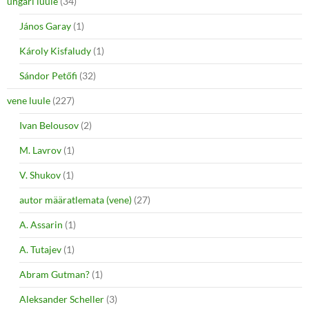
ungari luule
(34)
János Garay
(1)
Károly Kisfaludy
(1)
Sándor Petőfi
(32)
vene luule
(227)
Ivan Belousov
(2)
M. Lavrov
(1)
V. Shukov
(1)
autor määratlemata (vene)
(27)
A. Assarin
(1)
A. Tutajev
(1)
Abram Gutman?
(1)
Aleksander Scheller
(3)