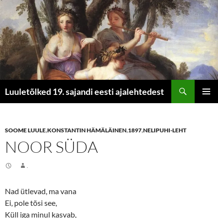
Otsi
Luuletõlked 19. sajandi eesti ajalehtedest
LIIGU
PEAME
SISU
JUURDE
SOOME LUULE
,
KONSTANTIN HÄMÄLÄINEN
,
1897
,
NELIPUHI-LEHT
NOOR SÜDA
.
Nad ütlevad, ma vana
Ei, pole tõsi see,
Küll iga minul kasvab,