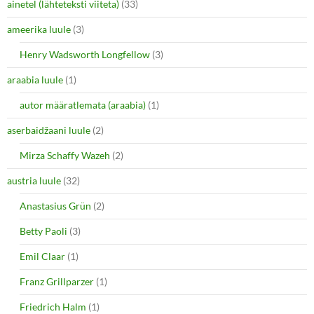
ainetel (lähteteksti viiteta)
(33)
ameerika luule
(3)
Henry Wadsworth Longfellow
(3)
araabia luule
(1)
autor määratlemata (araabia)
(1)
aserbaidžaani luule
(2)
Mirza Schaffy Wazeh
(2)
austria luule
(32)
Anastasius Grün
(2)
Betty Paoli
(3)
Emil Claar
(1)
Franz Grillparzer
(1)
Friedrich Halm
(1)