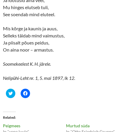
Ja lootusid aina veel,
Mu hinges elutseb tuli,
See soendab mind eluteel.
Mis kõrge ja kaunis ja auus,
Selleks täidab mind vaimustus,
Ja piisalt põues peidus,
On aina noor – armastus.
Soomekeelest K. H. järele.
Nelipühi-Leht nr. 1, 5. mai 1897, lk 12.
C
C
l
l
i
i
c
c
k
k
t
t
o
o
Related
s
s
h
h
Peigmees
Murtud süda
a
a
r
r
In "vene luule"
In "Otto Friedrich Gruppe"