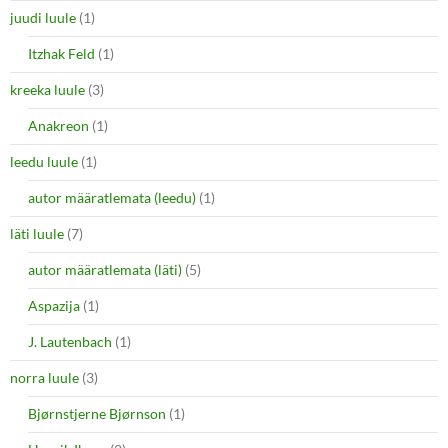
juudi luule
(1)
Itzhak Feld
(1)
kreeka luule
(3)
Anakreon
(1)
leedu luule
(1)
autor määratlemata (leedu)
(1)
läti luule
(7)
autor määratlemata (läti)
(5)
Aspazija
(1)
J. Lautenbach
(1)
norra luule
(3)
Bjørnstjerne Bjørnson
(1)