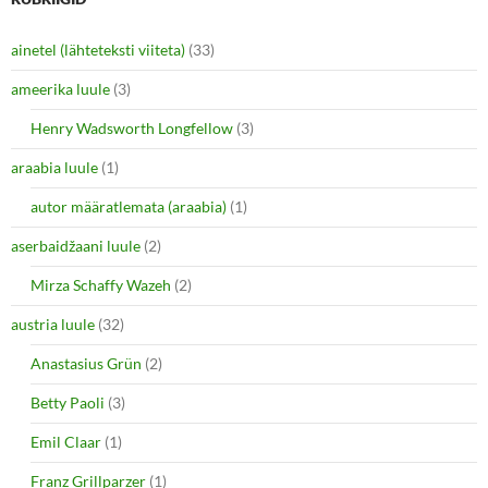
ainetel (lähteteksti viiteta)
(33)
ameerika luule
(3)
Henry Wadsworth Longfellow
(3)
araabia luule
(1)
autor määratlemata (araabia)
(1)
aserbaidžaani luule
(2)
Mirza Schaffy Wazeh
(2)
austria luule
(32)
Anastasius Grün
(2)
Betty Paoli
(3)
Emil Claar
(1)
Franz Grillparzer
(1)