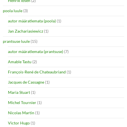
Henrik Ibsen
(2)
poola luule
(3)
autor määratlemata (poola)
(1)
Jan Zachariasiewicz
(1)
prantsuse luule
(15)
autor määratlemata (prantsuse)
(7)
Amable Tastu
(2)
François-René de Chateaubriand
(1)
Jacques de Cassagne
(1)
Maria Stuart
(1)
Michel Tournier
(1)
Nicolas Martin
(1)
Victor Hugo
(1)