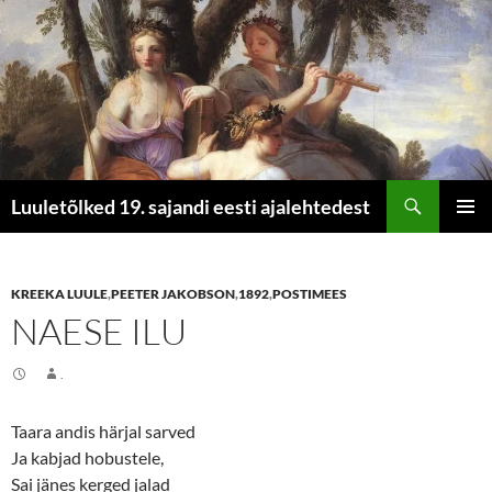
Otsi
Luuletõlked 19. sajandi eesti ajalehtedest
LIIGU
PEAME
SISU
JUURDE
KREEKA LUULE
,
PEETER JAKOBSON
,
1892
,
POSTIMEES
NAESE ILU
.
Taara andis härjal sarved
Ja kabjad hobustele,
Sai jänes kerged jalad