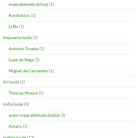
määratlemata (hiina)
(1)
Konfutsius
(1)
Li Bo
(1)
hispaania luule
(3)
Antonio Trueba
(1)
Lope de Vega
(1)
Miguel de Cervantes
(1)
iiri luule
(1)
Thomas Moore
(1)
india luule
(4)
autor määratlemata (india)
(3)
Amaru
(1)
inglise luule
(13)