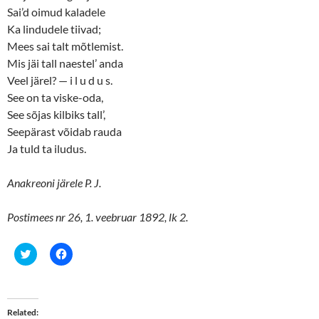
Sai’d oimud kaladele
Ka lindudele tiivad;
Mees sai talt mõtlemist.
Mis jäi tall naestel’ anda
Veel järel? — i l u d u s.
See on ta viske-oda,
See sõjas kilbiks tall’,
Seepärast võidab rauda
Ja tuld ta iludus.
Anakreoni järele P. J.
Postimees nr 26, 1. veebruar 1892, lk 2.
C
C
l
l
i
i
c
c
k
k
t
t
o
o
Related
s
s