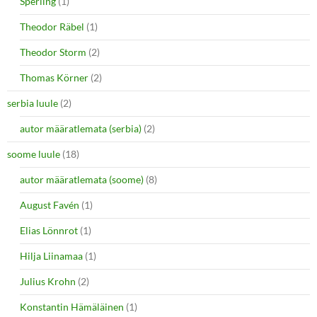
Sperling
(1)
Theodor Räbel
(1)
Theodor Storm
(2)
Thomas Körner
(2)
serbia luule
(2)
autor määratlemata (serbia)
(2)
soome luule
(18)
autor määratlemata (soome)
(8)
August Favén
(1)
Elias Lönnrot
(1)
Hilja Liinamaa
(1)
Julius Krohn
(2)
Konstantin Hämäläinen
(1)