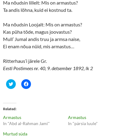
Ma nõudsin lillelt: Mis on armastus?
Ta andis lõhna, kuid ei kostnud ta.
Ma nõudsin Loojalt: Mis on armastus?
Kas püha tõde, magus joovastus?
Mull’ Jumal andis truu ja armsa naise,
Ei enam nõua nüid, mis armastus…
Ritterhaus’i järele Gr.
Eesti Postimees nr. 40, 9. detsember 1892, lk 2
C
C
l
l
i
i
c
c
k
k
t
t
o
o
Related
s
s
h
h
Armastus
Armastus
a
a
r
r
In "Abd al-Rahman Jami"
In "pärsia luule"
e
e
o
o
Murtud süda
n
n