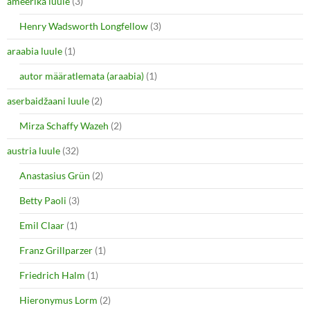
ameerika luule
(3)
Henry Wadsworth Longfellow
(3)
araabia luule
(1)
autor määratlemata (araabia)
(1)
aserbaidžaani luule
(2)
Mirza Schaffy Wazeh
(2)
austria luule
(32)
Anastasius Grün
(2)
Betty Paoli
(3)
Emil Claar
(1)
Franz Grillparzer
(1)
Friedrich Halm
(1)
Hieronymus Lorm
(2)