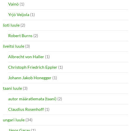
Vainö
(1)
Yrjö Veijola
(1)
šoti luule
(2)
Robert Burns
(2)
šveitsi luule
(3)
Albrecht von Haller
(1)
Christoph Friedrich Eppler
(1)
Johann Jakob Honegger
(1)
taani luule
(3)
autor määratlemata (taani)
(2)
Claudius Rosenhoff
(1)
ungari luule
(34)
János Garay
(1)