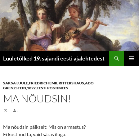
Otsi
Luuletõlked 19. sajandi eesti ajalehtedest
LIIGU
PEAME
SISU
JUURDE
SAKSA LUULE
,
FRIEDRICH EMIL RITTERSHAUS
,
ADO
GRENZSTEIN
,
1892
,
EESTI POSTIMEES
MA NÕUDSIN!
.
Ma nõudsin päikselt: Mis on armastus?
Ei kostnud ta, vaid säras iluga.