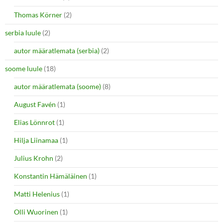
Thomas Körner
(2)
serbia luule
(2)
autor määratlemata (serbia)
(2)
soome luule
(18)
autor määratlemata (soome)
(8)
August Favén
(1)
Elias Lönnrot
(1)
Hilja Liinamaa
(1)
Julius Krohn
(2)
Konstantin Hämäläinen
(1)
Matti Helenius
(1)
Olli Wuorinen
(1)