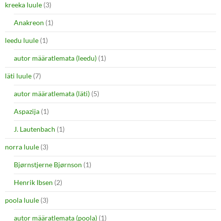
kreeka luule
(3)
Anakreon
(1)
leedu luule
(1)
autor määratlemata (leedu)
(1)
läti luule
(7)
autor määratlemata (läti)
(5)
Aspazija
(1)
J. Lautenbach
(1)
norra luule
(3)
Bjørnstjerne Bjørnson
(1)
Henrik Ibsen
(2)
poola luule
(3)
autor määratlemata (poola)
(1)