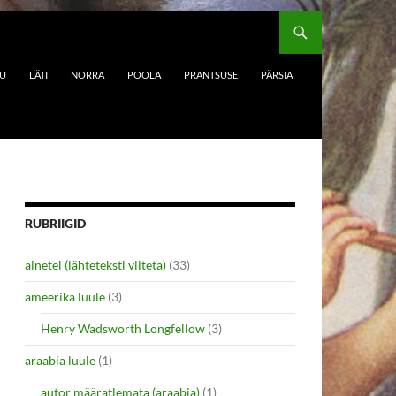
DU
LÄTI
NORRA
POOLA
PRANTSUSE
PÄRSIA
RUBRIIGID
ainetel (lähteteksti viiteta)
(33)
ameerika luule
(3)
Henry Wadsworth Longfellow
(3)
araabia luule
(1)
autor määratlemata (araabia)
(1)