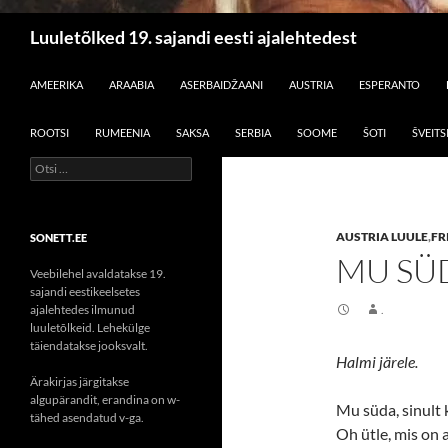
Otsi
Luuletõlked 19. sajandi eesti ajalehtedest
LIIGU SISU JUURDE
AMEERIKA
ARAABIA
ASERBAIDŽAANI
AUSTRIA
ESPERANTO
ROOTSI
RUMEENIA
SAKSA
SERBIA
SOOME
ŠOTI
ŠVEITS
Otsi:
AUSTRIA LUULE
,
FR
SONETT.EE
MU SÜD
Veebilehel avaldatakse 19.
sajandi eestikeelsetes
ajalehtedes ilmunud
.
luuletõlkeid. Lehekülge
täiendatakse jooksvalt.
Halmi järele.
Ärakirjas järgitakse
algupärandit, erandina on w-
Mu süda, sinult 
tähed asendatud v-ga.
Oh ütle, mis on 