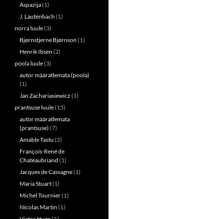
Aspazija
(1)
J. Lautenbach
(1)
norra luule
(3)
Bjørnstjerne Bjørnson
(1)
Henrik Ibsen
(2)
poola luule
(3)
autor määratlemata (poola)
(1)
Jan Zachariasiewicz
(1)
prantsuse luule
(15)
autor määratlemata
(prantsuse)
(7)
Amable Tastu
(2)
François-René de
Chateaubriand
(1)
Jacques de Cassagne
(1)
Maria Stuart
(1)
Michel Tournier
(1)
Nicolas Martin
(1)
Victor Hugo
(1)