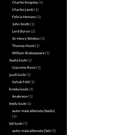
Charles Kingsley
(1)
Charles Lamb
(1)
Felicia Hemans
(1)
John Smith
(1)
Lord Byron
(2)
Sir Henry Wotton
(1)
Thomas Hood
(1)
William Shakespeare
(1)
itaalia luule
(1)
Giacomo Rossi
(1)
juudi luule
(1)
Itzhak Feld
(1)
kreeka luule
(3)
Anakreon
(1)
leedu luule
(1)
autor määratlemata (leedu)
(1)
läti luule
(7)
autor määratlemata (läti)
(5)