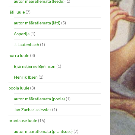
autor määratlemata (leedu)
(1)
läti luule
(7)
autor määratlemata (läti)
(5)
Aspazija
(1)
J. Lautenbach
(1)
norra luule
(3)
Bjørnstjerne Bjørnson
(1)
Henrik Ibsen
(2)
poola luule
(3)
autor määratlemata (poola)
(1)
Jan Zachariasiewicz
(1)
prantsuse luule
(15)
autor määratlemata (prantsuse)
(7)