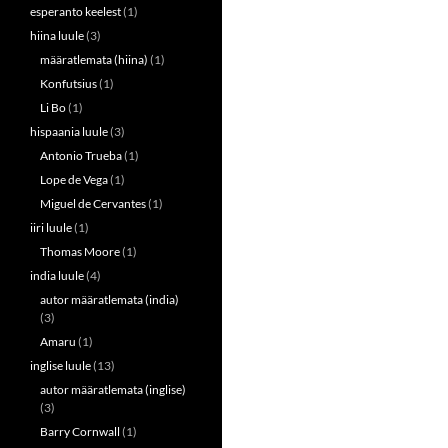
esperanto keelest
(1)
hiina luule
(3)
määratlemata (hiina)
(1)
Konfutsius
(1)
Li Bo
(1)
hispaania luule
(3)
Antonio Trueba
(1)
Lope de Vega
(1)
Miguel de Cervantes
(1)
iiri luule
(1)
Thomas Moore
(1)
india luule
(4)
autor määratlemata (india)
(3)
Amaru
(1)
inglise luule
(13)
autor määratlemata (inglise)
(3)
Barry Cornwall
(1)