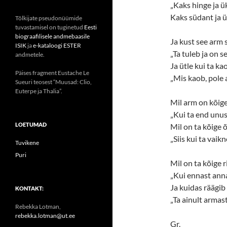
„Kaks hinge ja ü
Kaks südant ja ü
Tõlkijate pseudonüümide
tuvastamisel on tuginetud
Eesti
biograafilisele andmebaasile
Ja kust see arm s
ISIK
ja
e-kataloogi ESTER
„Ta tuleb ja on se
andmetele.
Ja ütle kui ta ka
Päises fragment Eustache Le
„Mis kaob, pole 
Sueuri teosest “Muusad: Clio,
Euterpe ja Thalia”.
Mil arm on kõig
„Kui ta end unus
LOETUMAD
Mil on ta kõige
„Siis kui ta vaikn
Tuvikene
Puri
Mil on ta kõige 
„Kui ennast anna
Ja kuidas räägib
KONTAKT:
„Ta ainult armas
Rebekka Lotman,
rebekka.lotman@ut.ee
Gr.