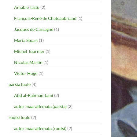
Amable Tastu
(2)
François-René de Chateaubriand
(1)
Jacques de Cassagne
(1)
Maria Stuart
(1)
Michel Tournier
(1)
Nicolas Martin
(1)
Victor Hugo
(1)
pärsia luule
(4)
Abd al-Rahman Jami
(2)
autor määratlemata (pärsia)
(2)
rootsi luule
(2)
autor määratlemata (rootsi)
(2)