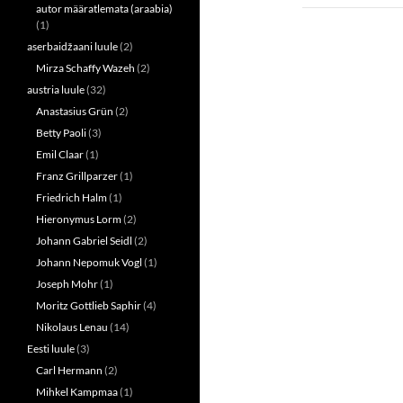
n
i
autor määratlemata (araabia)
n
n
(1)
e
n
w
e
aserbaidžaani luule
(2)
w
w
i
w
Mirza Schaffy Wazeh
(2)
n
i
d
n
austria luule
(32)
o
d
w
o
Anastasius Grün
(2)
)
w
Betty Paoli
(3)
)
Emil Claar
(1)
Franz Grillparzer
(1)
Friedrich Halm
(1)
Hieronymus Lorm
(2)
Johann Gabriel Seidl
(2)
Johann Nepomuk Vogl
(1)
Joseph Mohr
(1)
Moritz Gottlieb Saphir
(4)
Nikolaus Lenau
(14)
Eesti luule
(3)
Carl Hermann
(2)
Mihkel Kampmaa
(1)