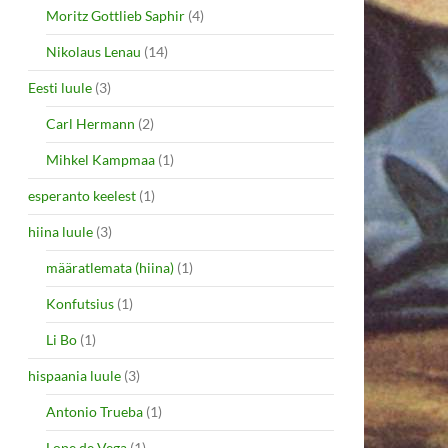
Moritz Gottlieb Saphir
(4)
Nikolaus Lenau
(14)
Eesti luule
(3)
Carl Hermann
(2)
Mihkel Kampmaa
(1)
esperanto keelest
(1)
hiina luule
(3)
määratlemata (hiina)
(1)
Konfutsius
(1)
Li Bo
(1)
hispaania luule
(3)
Antonio Trueba
(1)
Lope de Vega
(1)