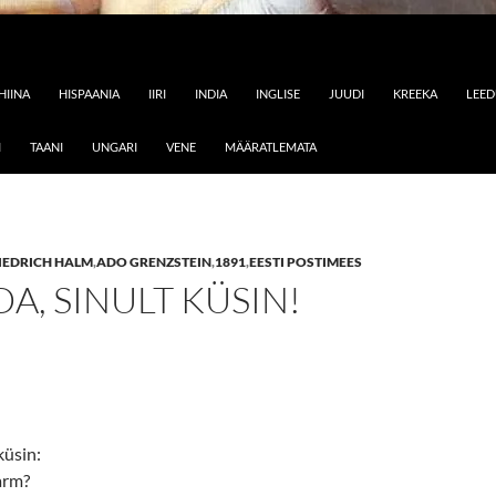
HIINA
HISPAANIA
IIRI
INDIA
INGLISE
JUUDI
KREEKA
LEE
I
TAANI
UNGARI
VENE
MÄÄRATLEMATA
IEDRICH HALM
,
ADO GRENZSTEIN
,
1891
,
EESTI POSTIMEES
A, SINULT KÜSIN!
küsin:
arm?