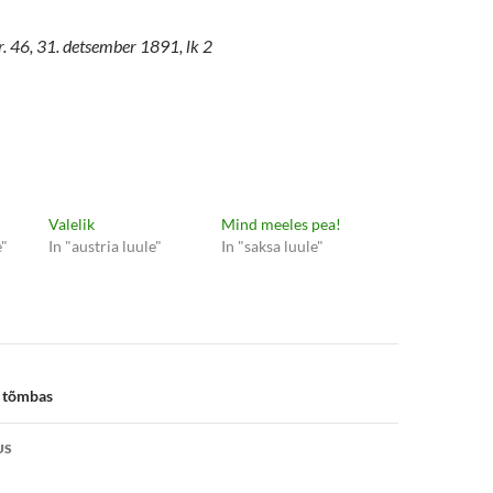
r. 46, 31. detsember 1891, lk 2
Valelik
Mind meeles pea!
e"
In "austria luule"
In "saksa luule"
e
i tõmbas
US