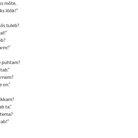
ks mõte,
ks löök!“
iis tuleb?
al!“
ob?
arm!“
e puhtam?
tab.“
 õrnem?
e on.“
rikkam?
b ta.“
 tema?
tab!“