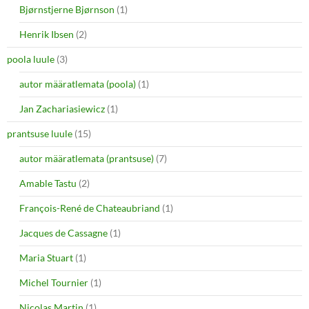
Bjørnstjerne Bjørnson
(1)
Henrik Ibsen
(2)
poola luule
(3)
autor määratlemata (poola)
(1)
Jan Zachariasiewicz
(1)
prantsuse luule
(15)
autor määratlemata (prantsuse)
(7)
Amable Tastu
(2)
François-René de Chateaubriand
(1)
Jacques de Cassagne
(1)
Maria Stuart
(1)
Michel Tournier
(1)
Nicolas Martin
(1)