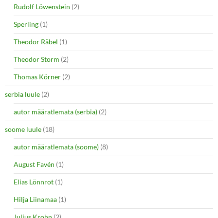
Rudolf Löwenstein
(2)
Sperling
(1)
Theodor Räbel
(1)
Theodor Storm
(2)
Thomas Körner
(2)
serbia luule
(2)
autor määratlemata (serbia)
(2)
soome luule
(18)
autor määratlemata (soome)
(8)
August Favén
(1)
Elias Lönnrot
(1)
Hilja Liinamaa
(1)
Julius Krohn
(2)