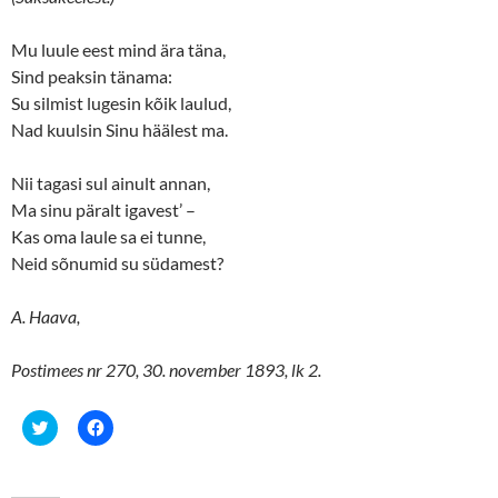
Mu luule eest mind ära täna,
Sind peaksin tänama:
Su silmist lugesin kõik laulud,
Nad kuulsin Sinu häälest ma.
Nii tagasi sul ainult annan,
Ma sinu päralt igavest’ –
Kas oma laule sa ei tunne,
Neid sõnumid su südamest?
A. Haava,
Postimees nr 270, 30. november 1893, lk 2.
C
C
l
l
i
i
c
c
k
k
t
t