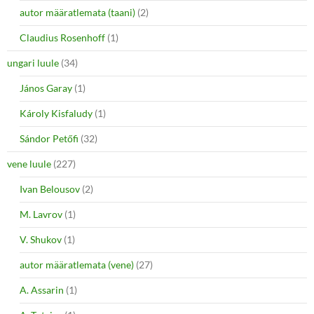
autor määratlemata (taani)
(2)
Claudius Rosenhoff
(1)
ungari luule
(34)
János Garay
(1)
Károly Kisfaludy
(1)
Sándor Petőfi
(32)
vene luule
(227)
Ivan Belousov
(2)
M. Lavrov
(1)
V. Shukov
(1)
autor määratlemata (vene)
(27)
A. Assarin
(1)