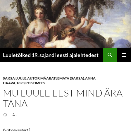
Otsi
Luuletõlked 19. sajandi eesti ajalehtedest
LIIGU
PEAME
SISU
JUURDE
SAKSA LUULE
,
AUTOR MÄÄRATLEMATA (SAKSA)
,
ANNA
HAAVA
,
1893
,
POSTIMEES
MU LUULE EEST MIND ÄRA
TÄNA
.
(Saksakeelest.)