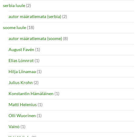
serbia luule
(2)
autor määratlemata (serbia)
(2)
soome luule
(18)
autor määratlemata (soome)
(8)
August Favén
(1)
Elias Lönnrot
(1)
Hilja Liinamaa
(1)
Julius Krohn
(2)
Konstantin Hämäläinen
(1)
Matti Helenius
(1)
Olli Wuorinen
(1)
Vainö
(1)