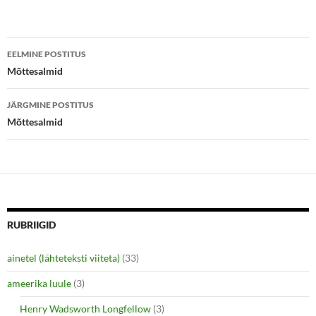
t
b
e
o
r
o
(
k
Postituste
O
(
p
O
EELMINE POSTITUS
e
p
töölaud
Mõttesalmid
n
e
s
n
i
s
n
i
JÄRGMINE POSTITUS
n
n
e
n
Mõttesalmid
w
e
w
w
i
w
n
i
d
n
o
d
w
o
)
w
)
RUBRIIGID
ainetel (lähteteksti viiteta)
(33)
ameerika luule
(3)
Henry Wadsworth Longfellow
(3)