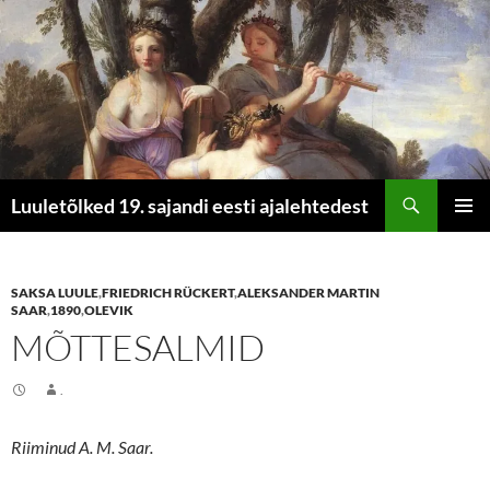
Otsi
Luuletõlked 19. sajandi eesti ajalehtedest
LIIGU
PEAME
SISU
JUURDE
SAKSA LUULE
,
FRIEDRICH RÜCKERT
,
ALEKSANDER MARTIN
SAAR
,
1890
,
OLEVIK
MÕTTESALMID
.
Riiminud A. M. Saar.