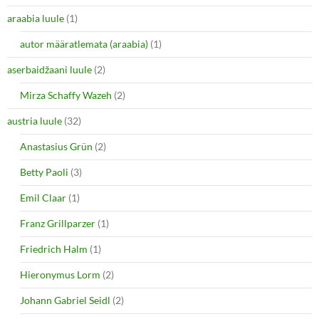
araabia luule
(1)
autor määratlemata (araabia)
(1)
aserbaidžaani luule
(2)
Mirza Schaffy Wazeh
(2)
austria luule
(32)
Anastasius Grün
(2)
Betty Paoli
(3)
Emil Claar
(1)
Franz Grillparzer
(1)
Friedrich Halm
(1)
Hieronymus Lorm
(2)
Johann Gabriel Seidl
(2)