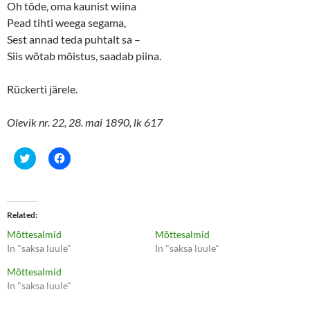
Oh tõde, oma kaunist wiina
Pead tihti weega segama,
Sest annad teda puhtalt sa –
Siis wõtab mõistus, saadab piina.
Rückerti järele.
Olevik nr. 22, 28. mai 1890, lk 617
C
C
l
l
i
i
c
c
k
k
t
t
o
o
Related
s
s
h
h
Mõttesalmid
Mõttesalmid
a
a
r
r
In "saksa luule"
In "saksa luule"
e
e
o
o
Mõttesalmid
n
n
T
F
In "saksa luule"
w
a
i
c
t
e