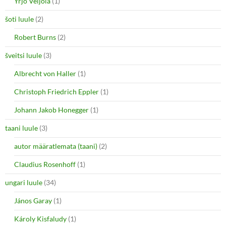
Yrjö Veijola
(1)
šoti luule
(2)
Robert Burns
(2)
šveitsi luule
(3)
Albrecht von Haller
(1)
Christoph Friedrich Eppler
(1)
Johann Jakob Honegger
(1)
taani luule
(3)
autor määratlemata (taani)
(2)
Claudius Rosenhoff
(1)
ungari luule
(34)
János Garay
(1)
Károly Kisfaludy
(1)