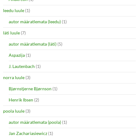
leedu luule
(1)
autor määratlemata (leedu)
(1)
läti luule
(7)
autor määratlemata (läti)
(5)
Aspazija
(1)
J. Lautenbach
(1)
norra luule
(3)
Bjørnstjerne Bjørnson
(1)
Henrik Ibsen
(2)
poola luule
(3)
autor määratlemata (poola)
(1)
Jan Zachariasiewicz
(1)