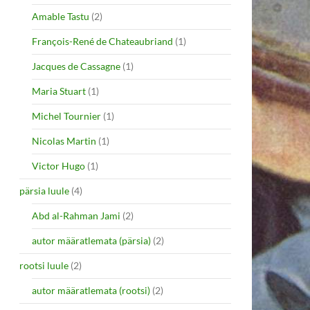
Amable Tastu
(2)
François-René de Chateaubriand
(1)
Jacques de Cassagne
(1)
Maria Stuart
(1)
Michel Tournier
(1)
Nicolas Martin
(1)
Victor Hugo
(1)
pärsia luule
(4)
Abd al-Rahman Jami
(2)
autor määratlemata (pärsia)
(2)
rootsi luule
(2)
autor määratlemata (rootsi)
(2)