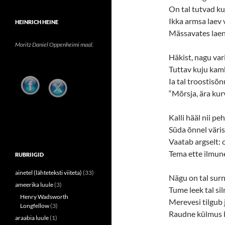
On tal tutvad ku
Ikka armsa laev 
HEINRICH HEINE
Mässavates laen
Moritz Daniel Oppenheimi maal.
Häkist, nagu var
Tuttav kuju kamb
Ia tal troostisõn
“Mõrsja, ära kur
Kalli hääl nii p
Süda õnnel väris
Vaatab argselt:
Tema ette ilmun
RUBRIIGID
ainetel (lähteteksti viiteta)
(33)
Nägu on tal sur
ameerika luule
(3)
Tume leek tal si
Henry Wadsworth
Merevesi tilgub 
Longfellow
(3)
Raudne külmus k
araabia luule
(1)