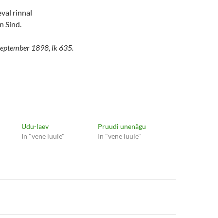
eval rinnal
n Sind.
 september 1898, lk 635.
Udu-laev
Pruudi unenägu
In "vene luule"
In "vene luule"
e