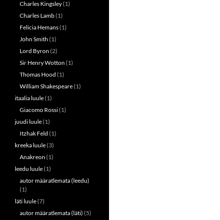
Charles Kingsley
(1)
Charles Lamb
(1)
Felicia Hemans
(1)
John Smith
(1)
Lord Byron
(2)
Sir Henry Wotton
(1)
Thomas Hood
(1)
William Shakespeare
(1)
itaalia luule
(1)
Giacomo Rossi
(1)
juudi luule
(1)
Itzhak Feld
(1)
kreeka luule
(3)
Anakreon
(1)
leedu luule
(1)
autor määratlemata (leedu)
(1)
läti luule
(7)
autor määratlemata (läti)
(5)