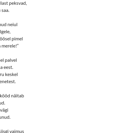
last peksvad,
 saa.
nud neiul
lgele,
öösel pimel
 merele!”
el palvel
a eest.
ru keskel
enetest.
eskööd näitab
ud.
avägi
unud.
siisgi vaimus