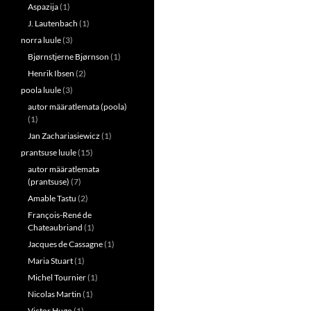
Aspazija
(1)
J. Lautenbach
(1)
norra luule
(3)
Bjørnstjerne Bjørnson
(1)
Henrik Ibsen
(2)
poola luule
(3)
autor määratlemata (poola)
(1)
Jan Zachariasiewicz
(1)
prantsuse luule
(15)
autor määratlemata
(prantsuse)
(7)
Amable Tastu
(2)
François-René de
Chateaubriand
(1)
Jacques de Cassagne
(1)
Maria Stuart
(1)
Michel Tournier
(1)
Nicolas Martin
(1)
Victor Hugo
(1)