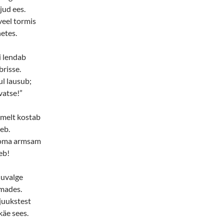
jud ees.
veel tormis
etes.
i lendab
risse.
ul lausub;
vatse!”
ehmelt kostab
eb.
 oma armsam
eb!
nuvalge
lmades.
juukstest
äe sees.