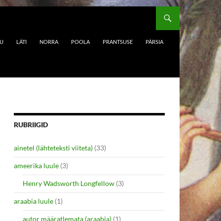
DU
LÄTI
NORRA
POOLA
PRANTSUSE
PÄRSIA
RUBRIIGID
ainetel (lähteteksti viiteta)
(33)
ameerika luule
(3)
Henry Wadsworth Longfellow
(3)
araabia luule
(1)
autor määratlemata (araabia)
(1)