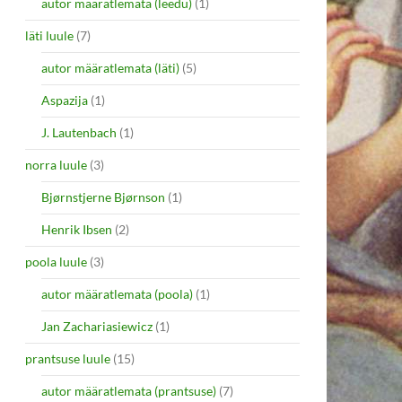
autor määratlemata (leedu)
(1)
läti luule
(7)
autor määratlemata (läti)
(5)
Aspazija
(1)
J. Lautenbach
(1)
norra luule
(3)
Bjørnstjerne Bjørnson
(1)
Henrik Ibsen
(2)
poola luule
(3)
autor määratlemata (poola)
(1)
Jan Zachariasiewicz
(1)
prantsuse luule
(15)
autor määratlemata (prantsuse)
(7)