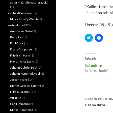
autor määratlemata (araabia)
“Kallim, tormits
(1)
Jälle näha tahtsi
aserbaidžaani luule
(2)
Mirza Schaffy Wazeh
(2)
Linda nr. 38, 15.
austria luule
(32)
Anastasius Grün
(2)
C
C
Betty Paoli
(3)
l
l
Emil Claar
(1)
i
i
c
c
Franz Grillparzer
(1)
k
k
t
t
Friedrich Halm
(1)
o
o
Related
s
s
Hieronymus Lorm
(2)
h
h
Kui mõtlen
a
a
Johann Gabriel Seidl
(2)
r
r
In "saksa luule"
e
e
Johann Nepomuk Vogl
(1)
o
o
n
n
Joseph Mohr
(1)
T
F
Moritz Gottlieb Saphir
(4)
w
a
i
c
Nikolaus Lenau
(14)
t
e
Postitust
t
b
Eesti luule
(3)
EELMINE POSTITUS
e
o
r
o
töölaud
Carl Hermann
(2)
Hää on surra …
(
k
O
(
Mihkel Kampmaa
(1)
p
O