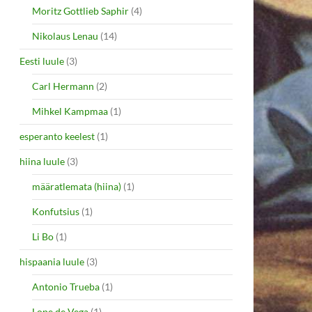
Moritz Gottlieb Saphir
(4)
Nikolaus Lenau
(14)
Eesti luule
(3)
Carl Hermann
(2)
Mihkel Kampmaa
(1)
esperanto keelest
(1)
hiina luule
(3)
määratlemata (hiina)
(1)
Konfutsius
(1)
Li Bo
(1)
hispaania luule
(3)
Antonio Trueba
(1)
Lope de Vega
(1)