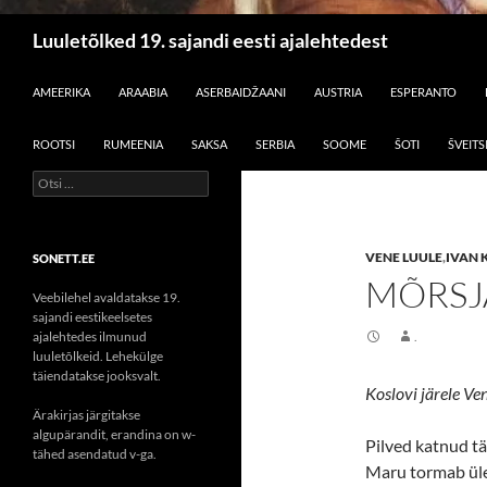
Otsi
Luuletõlked 19. sajandi eesti ajalehtedest
LIIGU SISU JUURDE
AMEERIKA
ARAABIA
ASERBAIDŽAANI
AUSTRIA
ESPERANTO
ROOTSI
RUMEENIA
SAKSA
SERBIA
SOOME
ŠOTI
ŠVEITS
Otsi:
VENE LUULE
,
IVAN 
SONETT.EE
MÕRSJ
Veebilehel avaldatakse 19.
sajandi eestikeelsetes
ajalehtedes ilmunud
.
luuletõlkeid. Lehekülge
täiendatakse jooksvalt.
Koslovi järele Ve
Ärakirjas järgitakse
algupärandit, erandina on w-
Pilved katnud tä
tähed asendatud v-ga.
Maru tormab ül