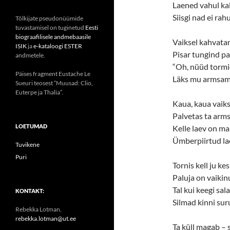
Laened vahul kal
Siisgi nad ei rahu
Tõlkijate pseudonüümide
tuvastamisel on tuginetud
Eesti
biograafilisele andmebaasile
Vaiksel kahvata
ISIK
ja
e-kataloogi ESTER
Pisar tungind pa
andmetele.
“Oh, nüüd tormi
Päises fragment Eustache Le
Läks mu armsam
Sueuri teosest “Muusad: Clio,
Euterpe ja Thalia”.
Kaua, kaua vaiks
Palvetas ta arms
LOETUMAD
Kelle laev on ma
Ümberpiirtud la
Tuvikene
Puri
Tornis kell ju k
Paluja on vaikin
Tal kui keegi sal
KONTAKT:
Silmad kinni sur
Rebekka Lotman,
rebekka.lotman@ut.ee
Ta küll magab – 