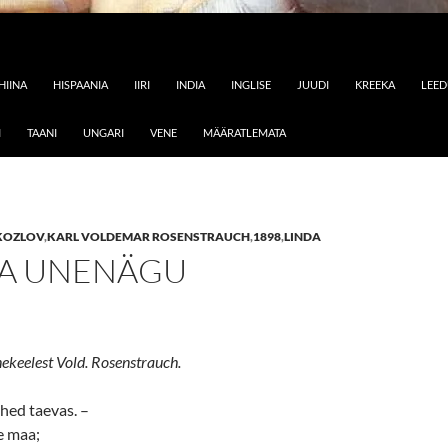
HIINA
HISPAANIA
IIRI
INDIA
INGLISE
JUUDI
KREEKA
LEE
I
TAANI
UNGARI
VENE
MÄÄRATLEMATA
KOZLOV
,
KARL VOLDEMAR ROSENSTRAUCH
,
1898
,
LINDA
A UNENÄGU
nekeelest Vold. Rosenstrauch.
hed taevas. –
e maa;