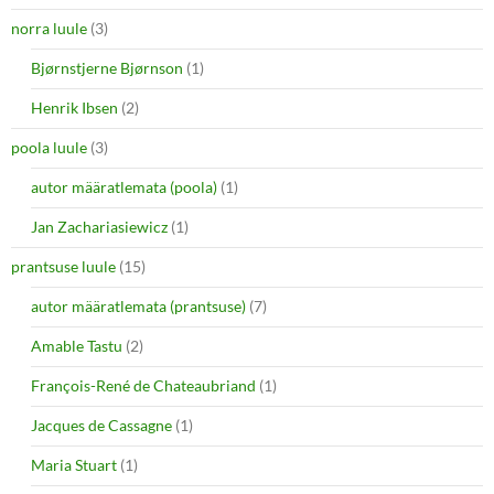
norra luule
(3)
Bjørnstjerne Bjørnson
(1)
Henrik Ibsen
(2)
poola luule
(3)
autor määratlemata (poola)
(1)
Jan Zachariasiewicz
(1)
prantsuse luule
(15)
autor määratlemata (prantsuse)
(7)
Amable Tastu
(2)
François-René de Chateaubriand
(1)
Jacques de Cassagne
(1)
Maria Stuart
(1)