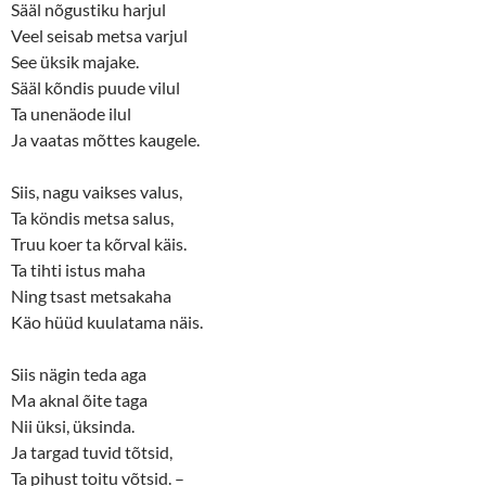
Sääl nõgustiku harjul
Veel seisab metsa varjul
See üksik majake.
Sääl kõndis puude vilul
Ta unenäode ilul
Ja vaatas mõttes kaugele.
Siis, nagu vaikses valus,
Ta köndis metsa salus,
Truu koer ta kõrval käis.
Ta tihti istus maha
Ning tsast metsakaha
Käo hüüd kuulatama näis.
Siis nägin teda aga
Ma aknal õite taga
Nii üksi, üksinda.
Ja targad tuvid tõtsid,
Ta pihust toitu võtsid. –