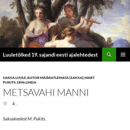
Otsi
Luuletõlked 19. sajandi eesti ajalehtedest
LIIGU
PEAME
SISU
JUURDE
SAKSA LUULE
,
AUTOR MÄÄRATLEMATA (SAKSA)
,
MART
PUKITS
,
1896
,
LINDA
METSAVAHI MANNI
.
Saksakeelest M. Pukits.