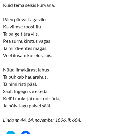
Kuid tema seisis kurvana.
Päev päevalt aga vilu
Ka viimse roosi-ilu
Ta palgelt ära viis.
Pea surnukirstus vagas
Ta mirdi-ehtes magas,
Veel ilusam kui elus, siis.
Nüüd ilmakärast lahus
Ta puhkab hauarahus,
Ta nimi risti pääl.
Säält lugegu s e e teda,
Kell’ truuks jäi murtud süda,
Ja põlvitagu palvel sääl.
Linda nr. 44, 14. november 1896, lk 684.