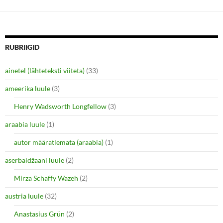
d
n
o
d
w
o
)
w
)
RUBRIIGID
ainetel (lähteteksti viiteta)
(33)
ameerika luule
(3)
Henry Wadsworth Longfellow
(3)
araabia luule
(1)
autor määratlemata (araabia)
(1)
aserbaidžaani luule
(2)
Mirza Schaffy Wazeh
(2)
austria luule
(32)
Anastasius Grün
(2)