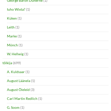
George Baron Duherne
(1)
Iuho Wixta?
(1)
Küken
(1)
Leith
(1)
Marke
(1)
Mönch
(1)
W. Hellwig
(1)
tõlkija
(699)
A. Kuldsaar
(1)
August Läänela
(1)
August Õieleid
(3)
Carl Martin Redlich
(1)
G. Soom
(1)