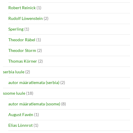
Robert Reinick
(1)
Rudolf Löwenstein
(2)
Sperling
(1)
Theodor Räbel
(1)
Theodor Storm
(2)
Thomas Körner
(2)
serbia luule
(2)
autor määratlemata (serbia)
(2)
soome luule
(18)
autor määratlemata (soome)
(8)
August Favén
(1)
Elias Lönnrot
(1)