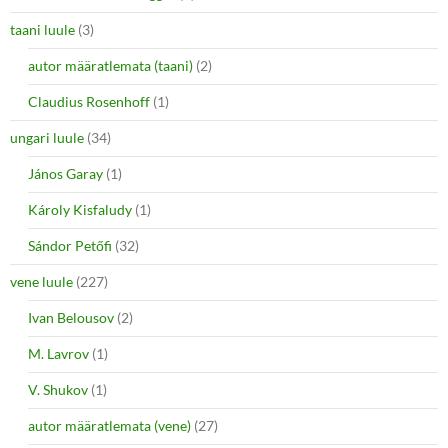
taani luule
(3)
autor määratlemata (taani)
(2)
Claudius Rosenhoff
(1)
ungari luule
(34)
János Garay
(1)
Károly Kisfaludy
(1)
Sándor Petőfi
(32)
vene luule
(227)
Ivan Belousov
(2)
M. Lavrov
(1)
V. Shukov
(1)
autor määratlemata (vene)
(27)