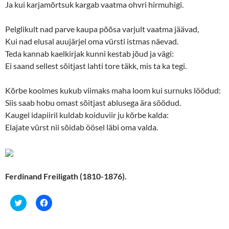
Ja kui karjamõrtsuk kargab vaatma ohvri hirmuhigi.
Pelglikult nad parve kaupa põõsa varjult vaatma jäävad,
Kui nad elusal auujärjel oma vürsti istmas näevad.
Teda kannab kaelkirjak kunni kestab jõud ja vägi:
Ei saand sellest sõitjast lahti tore täkk, mis ta ka tegi.
Kõrbe koolmes kukub viimaks maha loom kui surnuks löödud:
Siis saab hobu omast sõitjast ablusega ära söödud.
Kaugel idapiiril kuldab koiduviir ju kõrbe kalda:
Elajate vürst nii sõidab öösel läbi oma valda.
Ferdinand Freiligath (1810-1876).
C
C
l
l
i
i
c
c
k
k