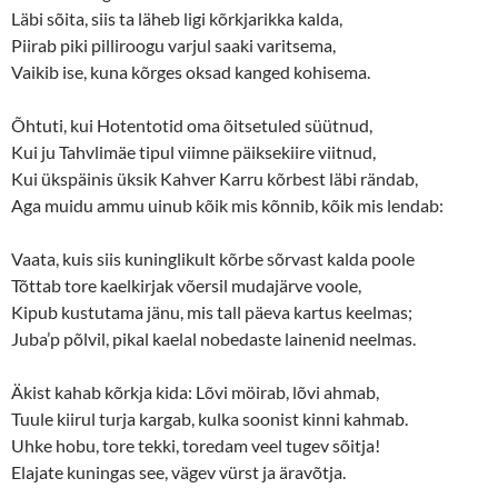
Läbi sõita, siis ta läheb ligi kõrkjarikka kalda,
Piirab piki pilliroogu varjul saaki varitsema,
Vaikib ise, kuna kõrges oksad kanged kohisema.
Õhtuti, kui Hotentotid oma õitsetuled süütnud,
Kui ju Tahvlimäe tipul viimne päiksekiire viitnud,
Kui ükspäinis üksik Kahver Karru kõrbest läbi rändab,
Aga muidu ammu uinub kõik mis kõnnib, kõik mis lendab:
Vaata, kuis siis kuninglikult kõrbe sõrvast kalda poole
Tõttab tore kaelkirjak võersil mudajärve voole,
Kipub kustutama jänu, mis tall päeva kartus keelmas;
Juba’p põlvil, pikal kaelal nobedaste lainenid neelmas.
Äkist kahab kõrkja kida: Lõvi möirab, lõvi ahmab,
Tuule kiirul turja kargab, kulka soonist kinni kahmab.
Uhke hobu, tore tekki, toredam veel tugev sõitja!
Elajate kuningas see, vägev vürst ja äravõtja.