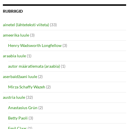
)
RUBRIIGID
ainetel (lähteteksti viiteta)
(33)
ameerika luule
(3)
Henry Wadsworth Longfellow
(3)
araabia luule
(1)
autor määratlemata (araabia)
(1)
aserbaidžaani luule
(2)
Mirza Schaffy Wazeh
(2)
austria luule
(32)
Anastasius Grün
(2)
Betty Paoli
(3)
Emil Claar
(1)