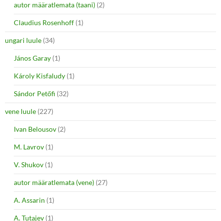
autor määratlemata (taani)
(2)
Claudius Rosenhoff
(1)
ungari luule
(34)
János Garay
(1)
Károly Kisfaludy
(1)
Sándor Petőfi
(32)
vene luule
(227)
Ivan Belousov
(2)
M. Lavrov
(1)
V. Shukov
(1)
autor määratlemata (vene)
(27)
A. Assarin
(1)
A. Tutajev
(1)