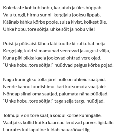
Koledaste kohkub hobu, karjatab ja üles hüppab,
Valu tungil, hirmu sunnil kergijalu jooksu lippab,
Käänab kähku kõrbe poole, suisa kivist, kolkest üle.
Uhke hobu, tore sõitja, uhke sõit ja hobu vile!
Puist ja põõsaist läheb läbi tuulte kiirul tuhat nelja
Kergejalg, kuid silmamunad veerevad ja august välja,
Kuna piki pikka kaela jooksvad ohtrad vere ojad.
“Uhke hobu, tore sõitja!” hüüdvad pelgus kõrbe pojad.
Nagu kuningliku tõlla järel hulk on uhkeid saatjaid,
Nende kannul uudishimul kari kutsumata vaatjaid:
Nõndap siingi oma saatjad, palumata näha püüdjad,
“Uhke hobu, tore sõitja!” taga selja targu hüüdjad.
Tolmupilv on tore saatja sõidul kõrbe kuningalle.
Vaatjaiks kullid kui ka kaarnad lendvad parves ligidalle.
Luurates kui lapuline luidab hauaröövel ligi