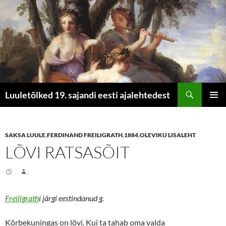
Otsi
Luuletõlked 19. sajandi eesti ajalehtedest
LIIGU
PEAME
SISU
JUURDE
SAKSA LUULE
,
FERDINAND FREILIGRATH
,
1884
,
OLEVIKU LISALEHT
LÕVI RATSASÕIT
.
Freiligrath
i järgi eestindanud g.
Kõrbekuningas on lõvi. Kui ta tahab oma valda