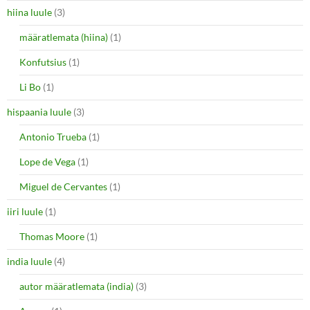
hiina luule
(3)
määratlemata (hiina)
(1)
Konfutsius
(1)
Li Bo
(1)
hispaania luule
(3)
Antonio Trueba
(1)
Lope de Vega
(1)
Miguel de Cervantes
(1)
iiri luule
(1)
Thomas Moore
(1)
india luule
(4)
autor määratlemata (india)
(3)