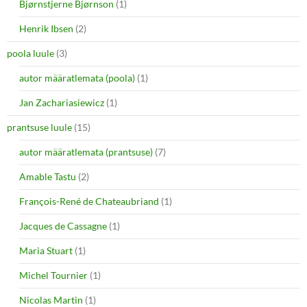
Bjørnstjerne Bjørnson
(1)
Henrik Ibsen
(2)
poola luule
(3)
autor määratlemata (poola)
(1)
Jan Zachariasiewicz
(1)
prantsuse luule
(15)
autor määratlemata (prantsuse)
(7)
Amable Tastu
(2)
François-René de Chateaubriand
(1)
Jacques de Cassagne
(1)
Maria Stuart
(1)
Michel Tournier
(1)
Nicolas Martin
(1)