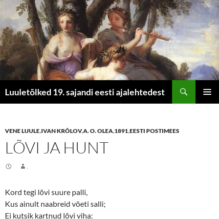
Otsi
Luuletõlked 19. sajandi eesti ajalehtedest
LIIGU
PEAME
SISU
JUURDE
VENE LUULE
,
IVAN KRÕLOV
,
A. O. OLEA
,
1891
,
EESTI POSTIMEES
LÕVI JA HUNT
.
Kord tegi lõvi suure palli,
Kus ainult naabreid võeti salli;
Ei kutsik kartnud lõvi viha: