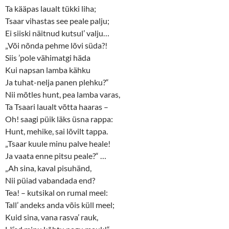
Ta kääpas laualt tükki liha;
Tsaar vihastas see peale palju;
Ei siiski näitnud kutsul’ valju…
„Või nõnda pehme lõvi süda?!
Siis ’pole vähimatgi häda
Kui napsan lamba kähku
Ja tuhat-nelja panen plehku?“
Nii mõtles hunt, pea lamba varas,
Ta Tsaari laualt võtta haaras –
Oh! saagi püik läks üsna rappa:
Hunt, mehike, sai lõvilt tappa.
„Tsaar kuule minu palve heale!
Ja vaata enne pitsu peale?“ …
„Ah sina, kaval pisuhänd,
Nii püiad vabandada end?
Tea! – kutsikal on rumal meel:
Tall’ andeks anda võis küll meel;
Kuid sina, vana rasva’ rauk,