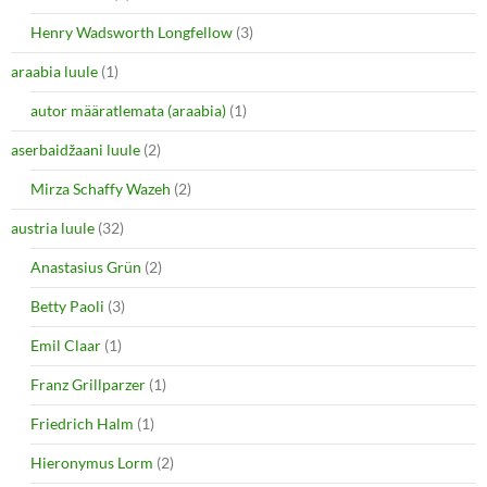
Henry Wadsworth Longfellow
(3)
araabia luule
(1)
autor määratlemata (araabia)
(1)
aserbaidžaani luule
(2)
Mirza Schaffy Wazeh
(2)
austria luule
(32)
Anastasius Grün
(2)
Betty Paoli
(3)
Emil Claar
(1)
Franz Grillparzer
(1)
Friedrich Halm
(1)
Hieronymus Lorm
(2)