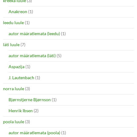
kreeka luule
(3)
Anakreon
(1)
leedu luule
(1)
autor määratlemata (leedu)
(1)
läti luule
(7)
autor määratlemata (läti)
(5)
Aspazija
(1)
J. Lautenbach
(1)
norra luule
(3)
Bjørnstjerne Bjørnson
(1)
Henrik Ibsen
(2)
poola luule
(3)
autor määratlemata (poola)
(1)