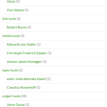
Vainö
(1)
Yrjö Veijola
(1)
šoti luule
(2)
Robert Burns
(2)
šveitsi luule
(3)
Albrecht von Haller
(1)
Christoph Friedrich Eppler
(1)
Johann Jakob Honegger
(1)
taani luule
(3)
autor määratlemata (taani)
(2)
Claudius Rosenhoff
(1)
ungari luule
(34)
János Garay
(1)