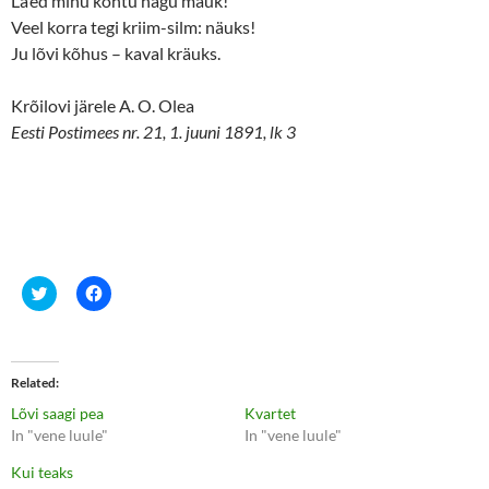
Lä’ed minu kõhtu nagu mauk!“
Veel korra tegi kriim-silm: näuks!
Ju lõvi kõhus – kaval kräuks.
Krõilovi järele A. O. Olea
Eesti Postimees nr. 21, 1. juuni 1891, lk 3
C
C
l
l
i
i
c
c
k
k
t
t
o
o
Related
s
s
h
h
Lõvi saagi pea
Kvartet
a
a
r
r
In "vene luule"
In "vene luule"
e
e
o
o
Kui teaks
n
n
T
F