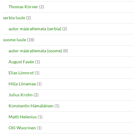
Thomas Körner
(2)
serbia luule
(2)
autor määratlemata (serbia)
(2)
soome luule
(18)
autor määratlemata (soome)
(8)
August Favén
(1)
Elias Lönnrot
(1)
Hilja Liinamaa
(1)
Julius Krohn
(2)
Konstantin Hämäläinen
(1)
Matti Helenius
(1)
Olli Wuorinen
(1)