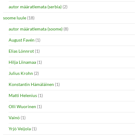
autor määratlemata (serbia)
(2)
soome luule
(18)
autor määratlemata (soome)
(8)
August Favén
(1)
Elias Lönnrot
(1)
Hilja Liinamaa
(1)
Julius Krohn
(2)
Konstantin Hämäläinen
(1)
Matti Helenius
(1)
Olli Wuorinen
(1)
Vainö
(1)
Yrjö Veijola
(1)