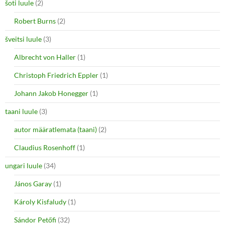
šoti luule
(2)
Robert Burns
(2)
šveitsi luule
(3)
Albrecht von Haller
(1)
Christoph Friedrich Eppler
(1)
Johann Jakob Honegger
(1)
taani luule
(3)
autor määratlemata (taani)
(2)
Claudius Rosenhoff
(1)
ungari luule
(34)
János Garay
(1)
Károly Kisfaludy
(1)
Sándor Petőfi
(32)