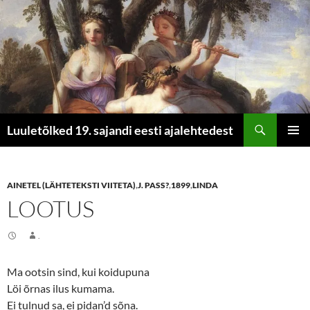
Otsi
Luuletõlked 19. sajandi eesti ajalehtedest
LIIGU
PEAME
SISU
JUURDE
AINETEL (LÄHTETEKSTI VIITETA)
,
J. PASS?
,
1899
,
LINDA
LOOTUS
.
Ma ootsin sind, kui koidupuna
Löi õrnas ilus kumama.
Ei tulnud sa, ei pidan’d sõna.