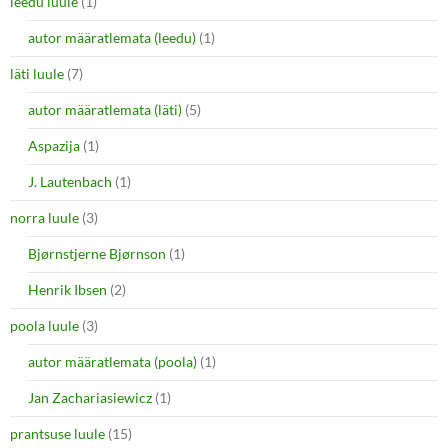
leedu luule
(1)
autor määratlemata (leedu)
(1)
läti luule
(7)
autor määratlemata (läti)
(5)
Aspazija
(1)
J. Lautenbach
(1)
norra luule
(3)
Bjørnstjerne Bjørnson
(1)
Henrik Ibsen
(2)
poola luule
(3)
autor määratlemata (poola)
(1)
Jan Zachariasiewicz
(1)
prantsuse luule
(15)