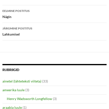
r
o
(
k
Postituste
O
(
p
O
EELMINE POSTITUS
e
p
töölaud
Nägin
n
e
s
n
i
s
n
i
JÄRGMINE POSTITUS
n
n
e
n
Lahkumisel
w
e
w
w
i
w
n
i
d
n
o
d
w
o
)
w
)
RUBRIIGID
ainetel (lähteteksti viiteta)
(33)
ameerika luule
(3)
Henry Wadsworth Longfellow
(3)
araabia luule
(1)