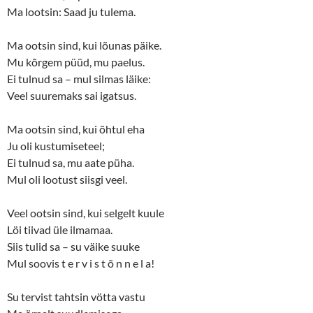
Ma lootsin: Saad ju tulema.
Ma ootsin sind, kui lõunas päike.
Mu kõrgem püüd, mu paelus.
Ei tulnud sa – mul silmas läike:
Veel suuremaks sai igatsus.
Ma ootsin sind, kui õhtul eha
Ju oli kustumiseteel;
Ei tulnud sa, mu aate püha.
Mul oli lootust siisgi veel.
Veel ootsin sind, kui selgelt kuule
Löi tiivad üle ilmamaa.
Siis tulid sa – su väike suuke
Mul soovis t e r v i s t õ n n e l a!
Su tervist tahtsin vötta vastu