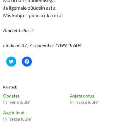
Ma örnalt suudlemisega.
Ja ligemale püüdsin astu.
Mis kahju – pidin ä r k a m a!
Ainetel J. Pass?
Linda nr. 37, 7. september 1899, lk 604.
C
C
l
l
i
i
c
c
k
k
t
t
o
o
Related
s
s
h
h
Oodates
Asjata ootus
a
a
r
r
In "vene luule"
In "saksa luule"
e
e
o
o
Aeg tulnud…
n
n
T
F
In "saksa luule"
w
a
i
c
t
e
t
b
e
o