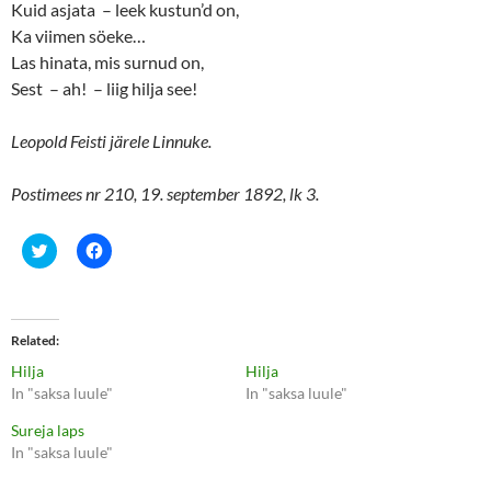
Kuid asjata – leek kustun’d on,
Ka viimen söeke…
Las hinata, mis surnud on,
Sest – ah! – liig hilja see!
Leopold Feisti järele Linnuke.
Postimees nr 210, 19. september 1892, lk 3.
C
C
l
l
i
i
c
c
k
k
t
t
o
o
Related
s
s
h
h
Hilja
Hilja
a
a
r
r
In "saksa luule"
In "saksa luule"
e
e
o
o
Sureja laps
n
n
T
F
In "saksa luule"
w
a
i
c
t
e