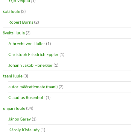
Yrjö Veijola
(1)
šoti luule
(2)
Robert Burns
(2)
šveitsi luule
(3)
Albrecht von Haller
(1)
Christoph Friedrich Eppler
(1)
Johann Jakob Honegger
(1)
taani luule
(3)
autor määratlemata (taani)
(2)
Claudius Rosenhoff
(1)
ungari luule
(34)
János Garay
(1)
Károly Kisfaludy
(1)