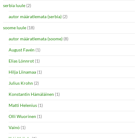
serbia luule
(2)
autor määratlemata (serbia)
(2)
soome luule
(18)
autor määratlemata (soome)
(8)
August Favén
(1)
Elias Lönnrot
(1)
Hilja Liinamaa
(1)
Julius Krohn
(2)
Konstantin Hämäläinen
(1)
Matti Helenius
(1)
Olli Wuorinen
(1)
Vainö
(1)