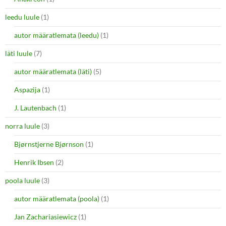
leedu luule
(1)
autor määratlemata (leedu)
(1)
läti luule
(7)
autor määratlemata (läti)
(5)
Aspazija
(1)
J. Lautenbach
(1)
norra luule
(3)
Bjørnstjerne Bjørnson
(1)
Henrik Ibsen
(2)
poola luule
(3)
autor määratlemata (poola)
(1)
Jan Zachariasiewicz
(1)