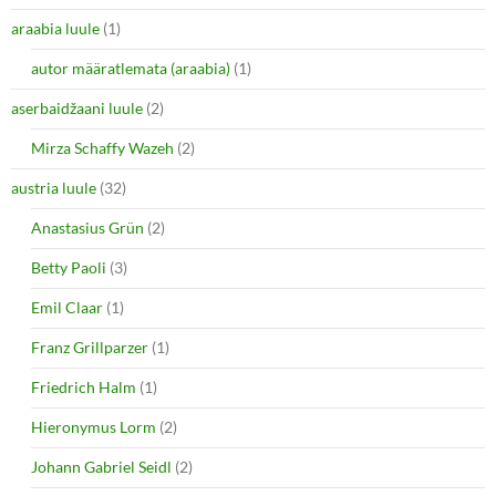
araabia luule
(1)
autor määratlemata (araabia)
(1)
aserbaidžaani luule
(2)
Mirza Schaffy Wazeh
(2)
austria luule
(32)
Anastasius Grün
(2)
Betty Paoli
(3)
Emil Claar
(1)
Franz Grillparzer
(1)
Friedrich Halm
(1)
Hieronymus Lorm
(2)
Johann Gabriel Seidl
(2)