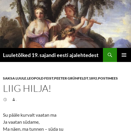
Otsi
Luuletõlked 19. sajandi eesti ajalehtedest
LIIGU
PEAME
SISU
JUURDE
SAKSA LUULE
,
LEOPOLD FEIST
,
PEETER GRÜNFELDT
,
1892
,
POSTIMEES
LIIG HILJA!
.
Su pääle kurvalt vaatan ma
Ja vaatan südame,
Ma näen, ma tunnen – süda su