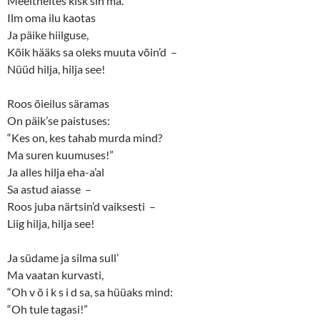
Meeltheites kisk’sin ma.
Ilm oma ilu kaotas
Ja päike hiilguse,
Kõik hääks sa oleks muuta võin’d –
Nüüd hilja, hilja see!
Roos õieilus säramas
On päik’se paistuses:
“Kes on, kes tahab murda mind?
Ma suren kuumuses!”
Ja alles hilja eha-a’al
Sa astud aiasse –
Roos juba närtsin’d vaiksesti –
Liig hilja, hilja see!
Ja südame ja silma sull’
Ma vaatan kurvasti,
“Oh v õ i k s i d sa, sa hüüaks mind:
“Oh tule tagasi!”