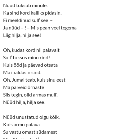
Nüüd tuksub minule.
Ka sind kord kalliks pidasin,
Ei meeldinud sull’ see –
Ja nüüd – ! – Mis pean veel tegema
Liig hilja, hilja see!
Oh, kudas kord nii palavalt
Sull’ tuksus minu rind!
Kuis ööd ja päevad otsata
Ma ihaldasin sind.
Oh, Jumal teab, kuis sinu eest
Ma palveid õrnaste
Siis tegin, olid armas mull’,
Nüüd hilja, hilja see!
Nüüd unustatud olgu kõik,
Kuis armu palava
Su vastu omast südamest