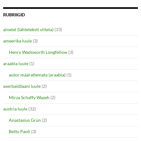
)
RUBRIIGID
ainetel (lähteteksti viiteta)
(33)
ameerika luule
(3)
Henry Wadsworth Longfellow
(3)
araabia luule
(1)
autor määratlemata (araabia)
(1)
aserbaidžaani luule
(2)
Mirza Schaffy Wazeh
(2)
austria luule
(32)
Anastasius Grün
(2)
Betty Paoli
(3)