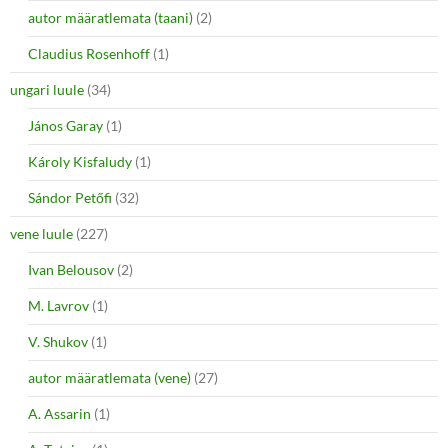
autor määratlemata (taani)
(2)
Claudius Rosenhoff
(1)
ungari luule
(34)
János Garay
(1)
Károly Kisfaludy
(1)
Sándor Petőfi
(32)
vene luule
(227)
Ivan Belousov
(2)
M. Lavrov
(1)
V. Shukov
(1)
autor määratlemata (vene)
(27)
A. Assarin
(1)