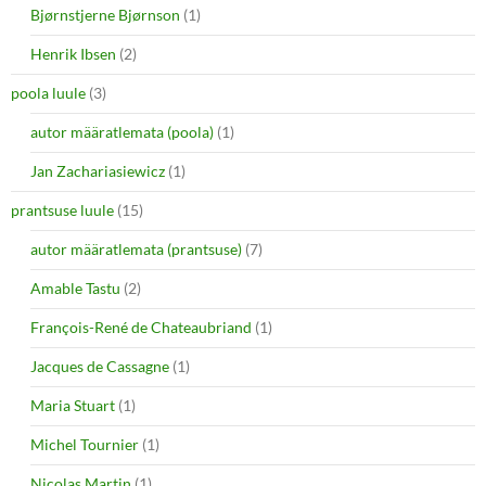
Bjørnstjerne Bjørnson
(1)
Henrik Ibsen
(2)
poola luule
(3)
autor määratlemata (poola)
(1)
Jan Zachariasiewicz
(1)
prantsuse luule
(15)
autor määratlemata (prantsuse)
(7)
Amable Tastu
(2)
François-René de Chateaubriand
(1)
Jacques de Cassagne
(1)
Maria Stuart
(1)
Michel Tournier
(1)
Nicolas Martin
(1)