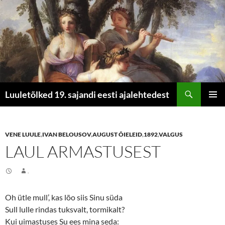
Otsi
Luuletõlked 19. sajandi eesti ajalehtedest
LIIGU
PEAME
SISU
JUURDE
VENE LUULE
,
IVAN BELOUSOV
,
AUGUST ÕIELEID
,
1892
,
VALGUS
LAUL ARMASTUSEST
.
Oh ütle mull’, kas lõo siis Sinu süda
Sull lulle rindas tuksvalt, tormikalt?
Kui uimastuses Su ees mina seda: