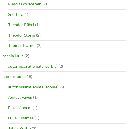
Rudolf Löwenstein
(2)
Sperling
(1)
Theodor Räbel
(1)
Theodor Storm
(2)
Thomas Körner
(2)
serbia luule
(2)
autor määratlemata (serbia)
(2)
soome luule
(18)
autor määratlemata (soome)
(8)
August Favén
(1)
Elias Lönnrot
(1)
Hilja Liinamaa
(1)
Julius Krohn
(2)