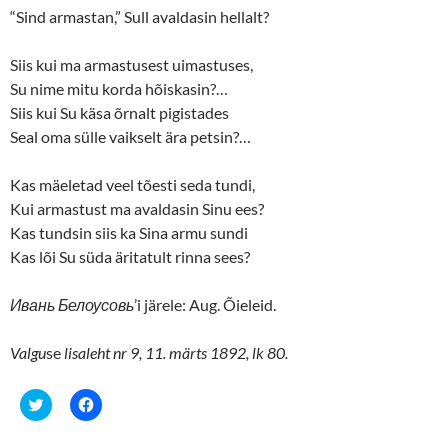
“Sind armastan,” Sull avaldasin hellalt?
Siis kui ma armastusest uimastuses,
Su nime mitu korda hõiskasin?…
Siis kui Su käsa õrnalt pigistades
Seal oma sülle vaikselt ära petsin?…
Kas mäeletad veel tõesti seda tundi,
Kui armastust ma avaldasin Sinu ees?
Kas tundsin siis ka Sina armu sundi
Kas lõi Su süda äritatult rinna sees?
Ивань Белоусовь
’i järele: Aug. Õieleid.
Valgu
se
lisaleht
nr 9, 11. märts 1892, lk 80.
C
C
l
l
i
i
c
c