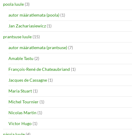
poola luule
(3)
autor määratlemata (poola)
(1)
Jan Zachariasiewicz
(1)
prantsuse luule
(15)
autor määratlemata (prantsuse)
(7)
Amable Tastu
(2)
François-René de Chateaubriand
(1)
Jacques de Cassagne
(1)
Maria Stuart
(1)
Michel Tournier
(1)
Nicolas Martin
(1)
Victor Hugo
(1)
pärsia luule
(4)