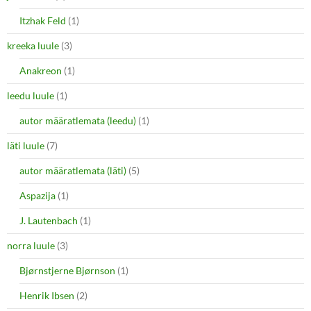
Itzhak Feld
(1)
kreeka luule
(3)
Anakreon
(1)
leedu luule
(1)
autor määratlemata (leedu)
(1)
läti luule
(7)
autor määratlemata (läti)
(5)
Aspazija
(1)
J. Lautenbach
(1)
norra luule
(3)
Bjørnstjerne Bjørnson
(1)
Henrik Ibsen
(2)