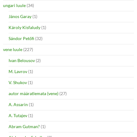
ungari luule
(34)
János Garay
(1)
Károly Kisfaludy
(1)
Sándor Petőfi
(32)
vene luule
(227)
Ivan Belousov
(2)
M. Lavrov
(1)
V. Shukov
(1)
autor määratlemata (vene)
(27)
A. Assarin
(1)
A. Tutajev
(1)
Abram Gutman?
(1)