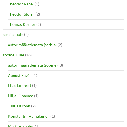
Theodor Räbel
(1)
Theodor Storm
(2)
Thomas Körner
(2)
serbia luule
(2)
autor määratlemata (serbia)
(2)
soome luule
(18)
autor määratlemata (soome)
(8)
August Favén
(1)
Elias Lönnrot
(1)
Hilja Liinamaa
(1)
Julius Krohn
(2)
Konstantin Hämäläinen
(1)
Matti Helenius
(1)