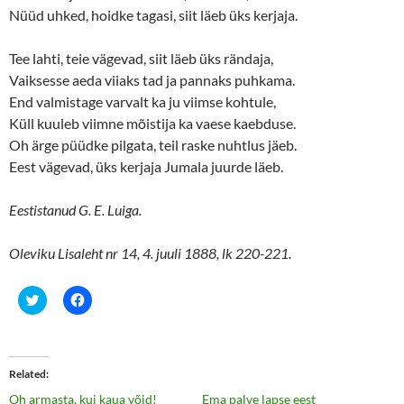
Nüüd uhked, hoidke tagasi, siit läeb üks kerjaja.
Tee lahti, teie vägevad, siit läeb üks rändaja,
Vaiksesse aeda viiaks tad ja pannaks puhkama.
End valmistage varvalt ka ju viimse kohtule,
Küll kuuleb viimne mõistija ka vaese kaebduse.
Oh ärge püüdke pilgata, teil raske nuhtlus jäeb.
Eest vägevad, üks kerjaja Jumala juurde läeb.
Eestistanud G. E. Luiga.
Oleviku Lisaleht nr 14, 4. juuli 1888, lk 220-221.
C
C
l
l
i
i
c
c
k
k
t
t
o
o
Related
s
s
h
h
Oh armasta, kui kaua võid!
Ema palve lapse eest
a
a