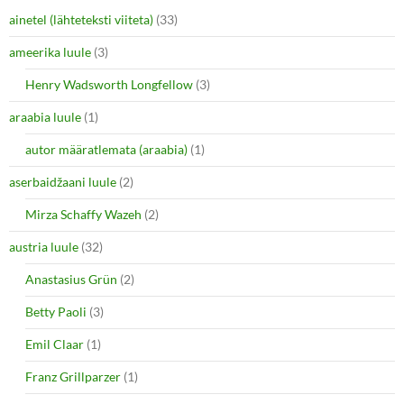
ainetel (lähteteksti viiteta)
(33)
ameerika luule
(3)
Henry Wadsworth Longfellow
(3)
araabia luule
(1)
autor määratlemata (araabia)
(1)
aserbaidžaani luule
(2)
Mirza Schaffy Wazeh
(2)
austria luule
(32)
Anastasius Grün
(2)
Betty Paoli
(3)
Emil Claar
(1)
Franz Grillparzer
(1)