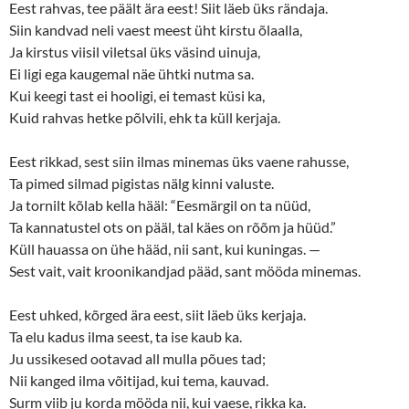
Eest rahvas, tee päält ära eest! Siit läeb üks rändaja.
Siin kandvad neli vaest meest üht kirstu õlaalla,
Ja kirstus viisil viletsal üks väsind uinuja,
Ei ligi ega kaugemal näe ühtki nutma sa.
Kui keegi tast ei hooligi, ei temast küsi ka,
Kuid rahvas hetke põlvili, ehk ta küll kerjaja.
Eest rikkad, sest siin ilmas minemas üks vaene rahusse,
Ta pimed silmad pigistas nälg kinni valuste.
Ja tornilt kõlab kella hääl: “Eesmärgil on ta nüüd,
Ta kannatustel ots on pääl, tal käes on rõõm ja hüüd.”
Küll hauassa on ühe hääd, nii sant, kui kuningas. —
Sest vait, vait kroonikandjad pääd, sant mööda minemas.
Eest uhked, kõrged ära eest, siit läeb üks kerjaja.
Ta elu kadus ilma seest, ta ise kaub ka.
Ju ussikesed ootavad all mulla põues tad;
Nii kanged ilma võitijad, kui tema, kauvad.
Surm viib ju korda mööda nii, kui vaese, rikka ka.