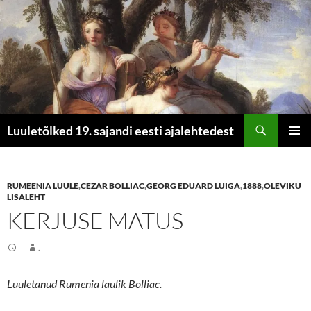
Otsi
Luuletõlked 19. sajandi eesti ajalehtedest
LIIGU
PEAME
SISU
JUURDE
RUMEENIA LUULE
,
CEZAR BOLLIAC
,
GEORG EDUARD LUIGA
,
1888
,
OLEVIKU
LISALEHT
KERJUSE MATUS
.
Luuletanud Rumenia laulik Bolliac.