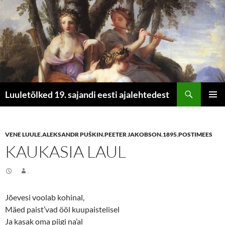
Otsi
Luuletõlked 19. sajandi eesti ajalehtedest
LIIGU
PEAME
SISU
JUURDE
VENE LUULE
,
ALEKSANDR PUŠKIN
,
PEETER JAKOBSON
,
1895
,
POSTIMEES
KAUKASIA LAUL
.
Jõevesi voolab kohinal,
Mäed paist’vad ööl kuupaistelisel
Ja kasak oma piigi na’al