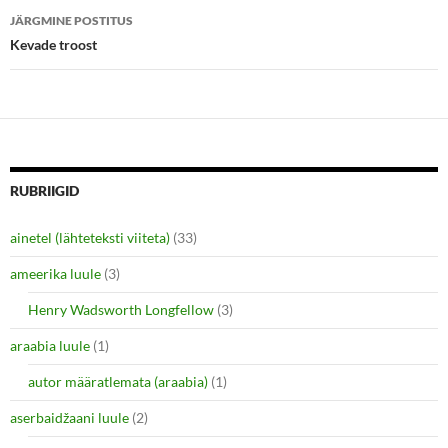
i
s
n
i
JÄRGMINE POSTITUS
n
n
e
n
Kevade troost
w
e
w
w
i
w
n
i
d
n
o
d
w
o
)
w
)
RUBRIIGID
ainetel (lähteteksti viiteta)
(33)
ameerika luule
(3)
Henry Wadsworth Longfellow
(3)
araabia luule
(1)
autor määratlemata (araabia)
(1)
aserbaidžaani luule
(2)