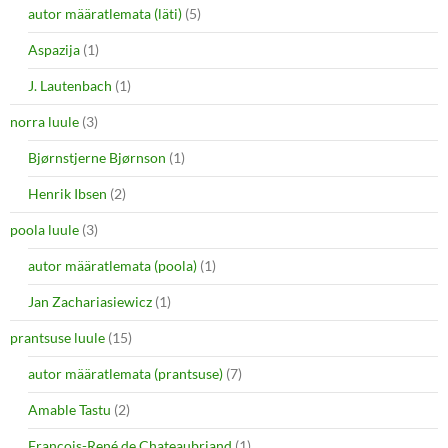
autor määratlemata (läti)
(5)
Aspazija
(1)
J. Lautenbach
(1)
norra luule
(3)
Bjørnstjerne Bjørnson
(1)
Henrik Ibsen
(2)
poola luule
(3)
autor määratlemata (poola)
(1)
Jan Zachariasiewicz
(1)
prantsuse luule
(15)
autor määratlemata (prantsuse)
(7)
Amable Tastu
(2)
François-René de Chateaubriand
(1)