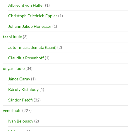
Albrecht von Haller
(1)
Christoph Friedrich Eppler
(1)
Johann Jakob Honegger
(1)
taani luule
(3)
autor määratlemata (taani)
(2)
Claudius Rosenhoff
(1)
ungari luule
(34)
János Garay
(1)
Károly Kisfaludy
(1)
Sándor Petőfi
(32)
vene luule
(227)
Ivan Belousov
(2)