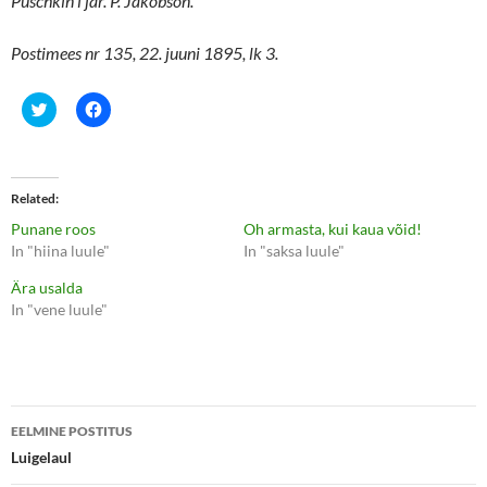
Puschkin’i jär. P. Jakobson.
Postimees nr 135, 22. juuni 1895, lk 3.
C
C
l
l
i
i
c
c
k
k
t
t
o
o
Related
s
s
h
h
Punane roos
Oh armasta, kui kaua võid!
a
a
r
r
In "hiina luule"
In "saksa luule"
e
e
o
o
Ära usalda
n
n
T
F
In "vene luule"
w
a
i
c
t
e
t
b
e
o
r
o
(
k
Postituste
O
(
p
O
EELMINE POSTITUS
e
p
töölaud
Luigelaul
n
e
s
n