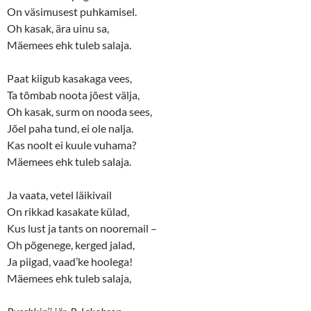
On väsimusest puhkamisel.
Oh kasak, ära uinu sa,
Mäemees ehk tuleb salaja.
Paat kiigub kasakaga vees,
Ta tõmbab noota jõest välja,
Oh kasak, surm on nooda sees,
Jõel paha tund, ei ole nalja.
Kas noolt ei kuule vuhama?
Mäemees ehk tuleb salaja.
Ja vaata, vetel läikivail
On rikkad kasakate külad,
Kus lust ja tants on nooremail –
Oh põgenege, kerged jalad,
Ja piigad, vaad’ke hoolega!
Mäemees ehk tuleb salaja,