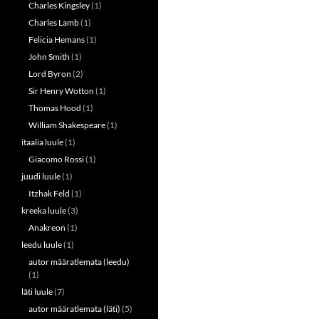
Charles Kingsley
(1)
Charles Lamb
(1)
Felicia Hemans
(1)
John Smith
(1)
Lord Byron
(2)
Sir Henry Wotton
(1)
Thomas Hood
(1)
William Shakespeare
(1)
itaalia luule
(1)
Giacomo Rossi
(1)
juudi luule
(1)
Itzhak Feld
(1)
kreeka luule
(3)
Anakreon
(1)
leedu luule
(1)
autor määratlemata (leedu)
(1)
läti luule
(7)
autor määratlemata (läti)
(5)