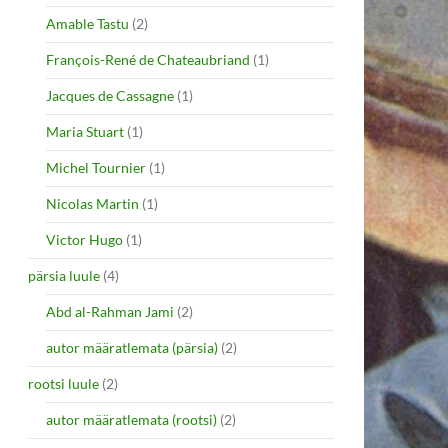
Amable Tastu
(2)
François-René de Chateaubriand
(1)
Jacques de Cassagne
(1)
Maria Stuart
(1)
Michel Tournier
(1)
Nicolas Martin
(1)
Victor Hugo
(1)
pärsia luule
(4)
Abd al-Rahman Jami
(2)
autor määratlemata (pärsia)
(2)
rootsi luule
(2)
autor määratlemata (rootsi)
(2)