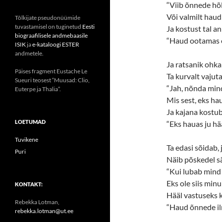
“Viib õnnede h
Või valmilt haud
Tõlkijate pseudonüümide
tuvastamisel on tuginetud
Eesti
Ja kostust tal a
biograafilisele andmebaasile
“Haud ootamas 
ISIK
ja
e-kataloogi ESTER
andmetele.
Ja ratsanik ohkab
Päises fragment Eustache Le
Ta kurvalt vajut
Sueuri teosest “Muusad: Clio,
“Jah, nõnda mind
Euterpe ja Thalia”.
Mis sest, eks ha
Ja kajana kostub
LOETUMAD
“Eks hauas ju hä
Tuvikene
Ta edasi sõidab, 
Puri
Näib põskedel s
“Kui lubab mind 
Eks ole siis min
KONTAKT:
Hääl vastuseks 
Rebekka Lotman,
“Haud õnnede il
rebekka.lotman@ut.ee