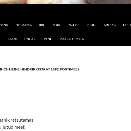
HIINA
HISPAANIA
IIRI
INDIA
INGLISE
JUUDI
KREEKA
LEE
I
TAANI
UNGARI
VENE
MÄÄRATLEMATA
RICH HEINE
,
HINDRIK OSTRAT
,
1892
,
POSTIMEES
sanik ratsutamas
uljutud meel!