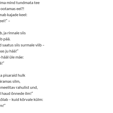
õlma mind tundmata tee
 ootamas eel?!
nnab kajade keel:
eel!”
–
, ja rinnale siis
ab pää.
 saatus siis surmale viib
–
uas ju hää!”
 hääl üle mäe:
ä!”
ja pisaraid hulk
äramas silm,
meelitav rahulist und,
ul haud õnnede ilm!”
kõlab
–
kuid kõrvale külm:
m!”