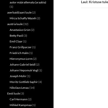
s
n
Laul: Kristuse tul
autor määratlemata (araabia)
i
s
(1)
n
i
n
n
aserbaidžaani luule
(2)
e
n
w
e
Mirza Schaffy Wazeh
(2)
w
w
i
w
austria luule
(32)
n
i
d
n
Anastasius Grün
(2)
o
d
w
o
Betty Paoli
(3)
)
w
Emil Claar
(1)
)
Franz Grillparzer
(1)
Friedrich Halm
(1)
Hieronymus Lorm
(2)
Johann Gabriel Seidl
(2)
Johann Nepomuk Vogl
(1)
Joseph Mohr
(1)
Moritz Gottlieb Saphir
(4)
Nikolaus Lenau
(14)
Eesti luule
(3)
Carl Hermann
(2)
Mihkel Kampmaa
(1)