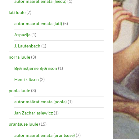
autor määratlemata (leedu)
(1)
läti luule
(7)
autor määratlemata (läti)
(5)
Aspazija
(1)
J. Lautenbach
(1)
norra luule
(3)
Bjørnstjerne Bjørnson
(1)
Henrik Ibsen
(2)
poola luule
(3)
autor määratlemata (poola)
(1)
Jan Zachariasiewicz
(1)
prantsuse luule
(15)
autor määratlemata (prantsuse)
(7)