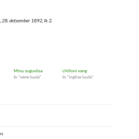
 28. detsember 1892, lk 2.
Minu suguvõsa
chilloni vang
In "vene luule"
In "inglise luule"
e
US