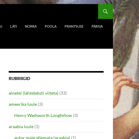
DU
LÄTI
NORRA
POOLA
PRANTSUSE
PÄRSIA
RUBRIIGID
ainetel (lähteteksti viiteta)
(33)
ameerika luule
(3)
Henry Wadsworth Longfellow
(3)
araabia luule
(1)
autor määratlemata (araabia)
(1)