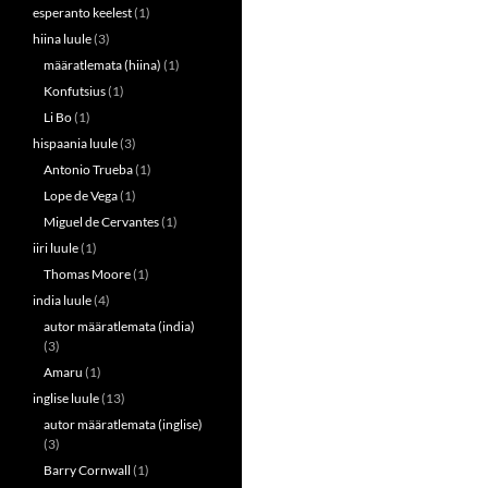
esperanto keelest
(1)
hiina luule
(3)
määratlemata (hiina)
(1)
Konfutsius
(1)
Li Bo
(1)
hispaania luule
(3)
Antonio Trueba
(1)
Lope de Vega
(1)
Miguel de Cervantes
(1)
iiri luule
(1)
Thomas Moore
(1)
india luule
(4)
autor määratlemata (india)
(3)
Amaru
(1)
inglise luule
(13)
autor määratlemata (inglise)
(3)
Barry Cornwall
(1)