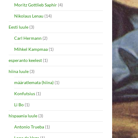
Moritz Gottlieb Saphir
(4)
Nikolaus Lenau
(14)
Eesti luule
(3)
Carl Hermann
(2)
Mihkel Kampmaa
(1)
esperanto keelest
(1)
hiina luule
(3)
määratlemata (hiina)
(1)
Konfutsius
(1)
Li Bo
(1)
hispaania luule
(3)
Antonio Trueba
(1)
Lope de Vega
(1)