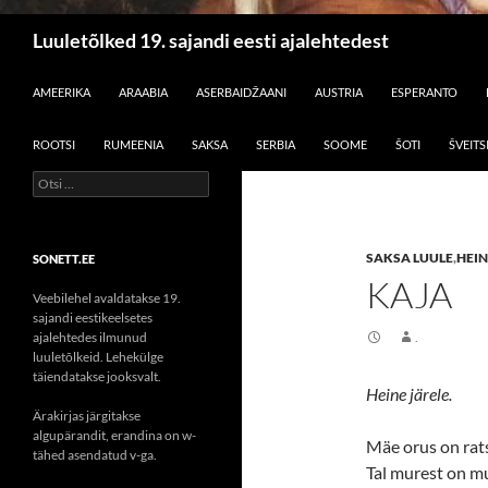
Otsi
Luuletõlked 19. sajandi eesti ajalehtedest
LIIGU SISU JUURDE
AMEERIKA
ARAABIA
ASERBAIDŽAANI
AUSTRIA
ESPERANTO
ROOTSI
RUMEENIA
SAKSA
SERBIA
SOOME
ŠOTI
ŠVEITS
Otsi:
SAKSA LUULE
,
HEIN
SONETT.EE
KAJA
Veebilehel avaldatakse 19.
sajandi eestikeelsetes
ajalehtedes ilmunud
.
luuletõlkeid. Lehekülge
täiendatakse jooksvalt.
Heine järele.
Ärakirjas järgitakse
algupärandit, erandina on w-
Mäe orus on rat
tähed asendatud v-ga.
Tal murest on m