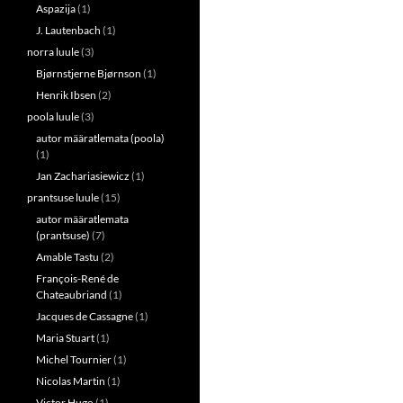
Aspazija
(1)
J. Lautenbach
(1)
norra luule
(3)
Bjørnstjerne Bjørnson
(1)
Henrik Ibsen
(2)
poola luule
(3)
autor määratlemata (poola)
(1)
Jan Zachariasiewicz
(1)
prantsuse luule
(15)
autor määratlemata
(prantsuse)
(7)
Amable Tastu
(2)
François-René de
Chateaubriand
(1)
Jacques de Cassagne
(1)
Maria Stuart
(1)
Michel Tournier
(1)
Nicolas Martin
(1)
Victor Hugo
(1)