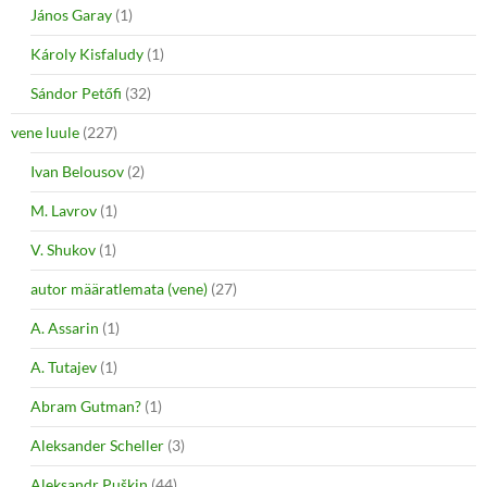
János Garay
(1)
Károly Kisfaludy
(1)
Sándor Petőfi
(32)
vene luule
(227)
Ivan Belousov
(2)
M. Lavrov
(1)
V. Shukov
(1)
autor määratlemata (vene)
(27)
A. Assarin
(1)
A. Tutajev
(1)
Abram Gutman?
(1)
Aleksander Scheller
(3)
Aleksandr Puškin
(44)