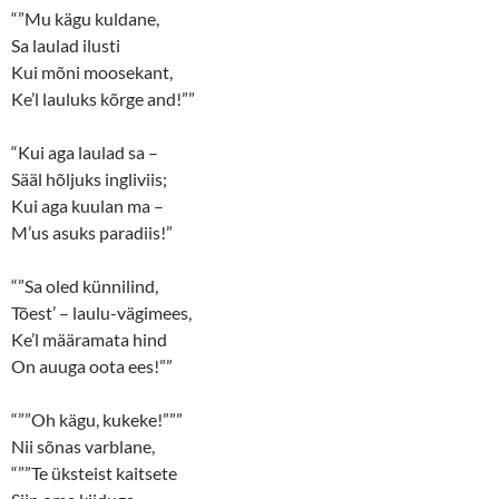
“”Mu kägu kuldane,
Sa laulad ilusti
Kui mõni moosekant,
Ke’l lauluks kõrge and!””
“Kui aga laulad sa –
Sääl hõljuks ingliviis;
Kui aga kuulan ma –
M’us asuks paradiis!”
“”Sa oled künnilind,
Tõest’ – laulu-vägimees,
Ke’l määramata hind
On auuga oota ees!””
“””Oh kägu, kukeke!”””
Nii sõnas varblane,
“””Te üksteist kaitsete