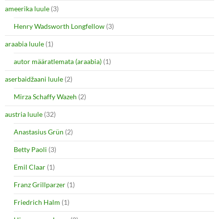
ameerika luule
(3)
Henry Wadsworth Longfellow
(3)
araabia luule
(1)
autor määratlemata (araabia)
(1)
aserbaidžaani luule
(2)
Mirza Schaffy Wazeh
(2)
austria luule
(32)
Anastasius Grün
(2)
Betty Paoli
(3)
Emil Claar
(1)
Franz Grillparzer
(1)
Friedrich Halm
(1)