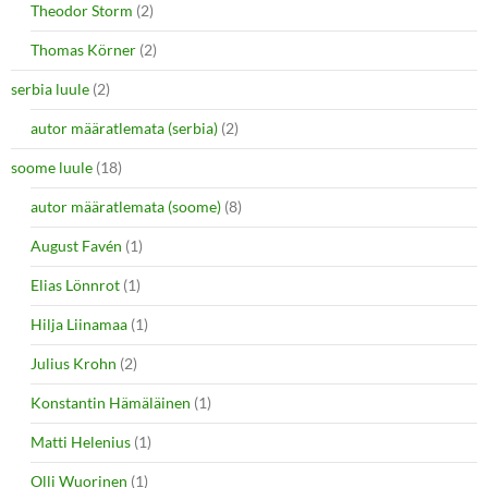
Theodor Storm
(2)
Thomas Körner
(2)
serbia luule
(2)
autor määratlemata (serbia)
(2)
soome luule
(18)
autor määratlemata (soome)
(8)
August Favén
(1)
Elias Lönnrot
(1)
Hilja Liinamaa
(1)
Julius Krohn
(2)
Konstantin Hämäläinen
(1)
Matti Helenius
(1)
Olli Wuorinen
(1)