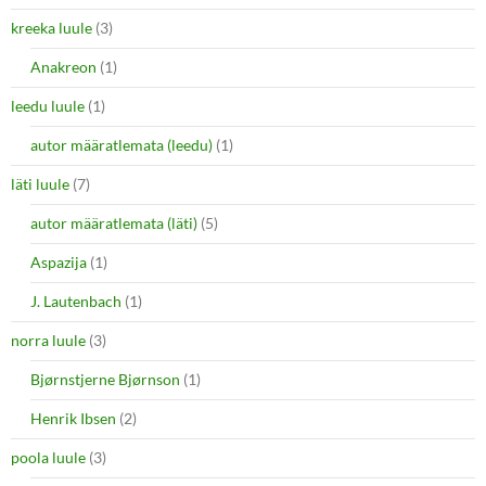
kreeka luule
(3)
Anakreon
(1)
leedu luule
(1)
autor määratlemata (leedu)
(1)
läti luule
(7)
autor määratlemata (läti)
(5)
Aspazija
(1)
J. Lautenbach
(1)
norra luule
(3)
Bjørnstjerne Bjørnson
(1)
Henrik Ibsen
(2)
poola luule
(3)