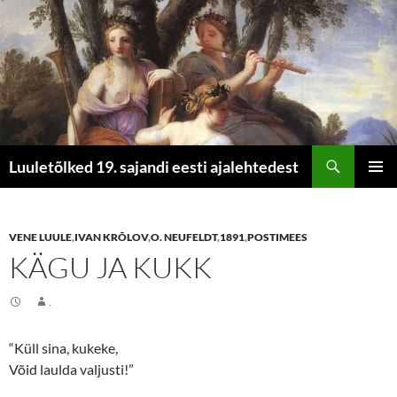
Otsi
Luuletõlked 19. sajandi eesti ajalehtedest
LIIGU
PEAME
SISU
JUURDE
VENE LUULE
,
IVAN KRÕLOV
,
O. NEUFELDT
,
1891
,
POSTIMEES
KÄGU JA KUKK
.
“Küll sina, kukeke,
Võid laulda valjusti!”