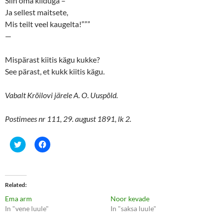
Siin oma kiiduga –
Ja sellest maitsete,
Mis teilt veel kaugelta!”””
—
Mispärast kiitis kägu kukke?
See pärast, et kukk kiitis kägu.
Vabalt Krõilovi järele A. O. Uuspõld.
Postimees nr 111, 29. august 1891, lk 2.
C
C
l
l
i
i
c
c
k
k
t
t
o
o
Related
s
s
h
h
Ema arm
Noor kevade
a
a
r
r
In "vene luule"
In "saksa luule"
e
e
o
o