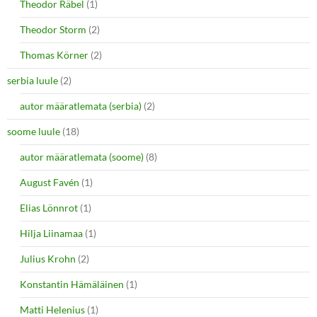
Theodor Räbel
(1)
Theodor Storm
(2)
Thomas Körner
(2)
serbia luule
(2)
autor määratlemata (serbia)
(2)
soome luule
(18)
autor määratlemata (soome)
(8)
August Favén
(1)
Elias Lönnrot
(1)
Hilja Liinamaa
(1)
Julius Krohn
(2)
Konstantin Hämäläinen
(1)
Matti Helenius
(1)