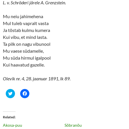
L. v. Schröderi järele A. Grenzstein.
Mu neiu jahimehena
Mul tuleb vapralt vasta
Ja tõstab kulmu kumera
Kui vibu, et mind lasta.
Ta pilk on nagu vibunool
Mu vaese südamelle,
Mu süda hirmul igalpool
Kui haavatud gazelle.
Olevik nr. 4, 28. jaanuar 1891, lk 89.
C
C
l
l
i
i
c
c
k
k
t
t
o
o
Related
s
s
h
h
Akosa-puu
Sõbranõu
a
a