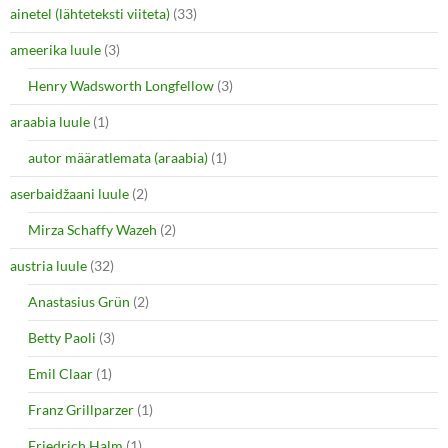
ainetel (lähteteksti viiteta)
(33)
ameerika luule
(3)
Henry Wadsworth Longfellow
(3)
araabia luule
(1)
autor määratlemata (araabia)
(1)
aserbaidžaani luule
(2)
Mirza Schaffy Wazeh
(2)
austria luule
(32)
Anastasius Grün
(2)
Betty Paoli
(3)
Emil Claar
(1)
Franz Grillparzer
(1)
Friedrich Halm
(1)