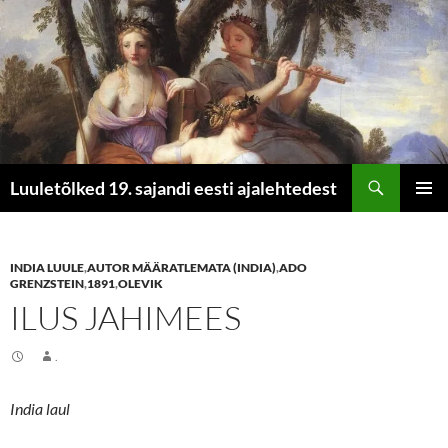
Otsi
Luuletõlked 19. sajandi eesti ajalehtedest
LIIGU
PEAME
SISU
JUURDE
INDIA LUULE
,
AUTOR MÄÄRATLEMATA (INDIA)
,
ADO
GRENZSTEIN
,
1891
,
OLEVIK
ILUS JAHIMEES
.
India laul