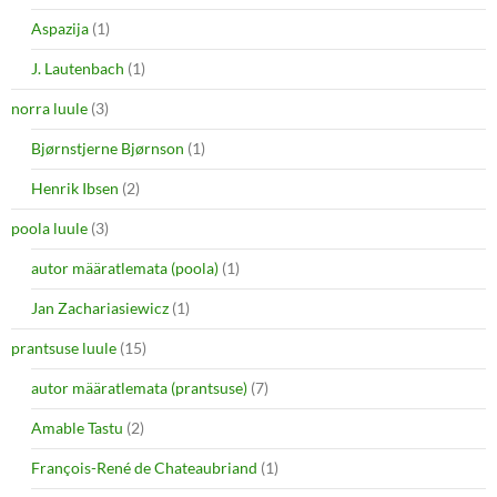
Aspazija
(1)
J. Lautenbach
(1)
norra luule
(3)
Bjørnstjerne Bjørnson
(1)
Henrik Ibsen
(2)
poola luule
(3)
autor määratlemata (poola)
(1)
Jan Zachariasiewicz
(1)
prantsuse luule
(15)
autor määratlemata (prantsuse)
(7)
Amable Tastu
(2)
François-René de Chateaubriand
(1)