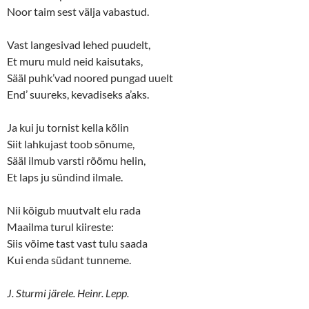
Noor taim sest välja vabastud.
Vast langesivad lehed puudelt,
Et muru muld neid kaisutaks,
Sääl puhk’vad noored pungad uuelt
End’ suureks, kevadiseks a’aks.
Ja kui ju tornist kella kõlin
Siit lahkujast toob sõnume,
Sääl ilmub varsti rõõmu helin,
Et laps ju sündind ilmale.
Nii kõigub muutvalt elu rada
Maailma turul kiireste:
Siis võime tast vast tulu saada
Kui enda südant tunneme.
J. Sturmi järele. Heinr. Lepp.