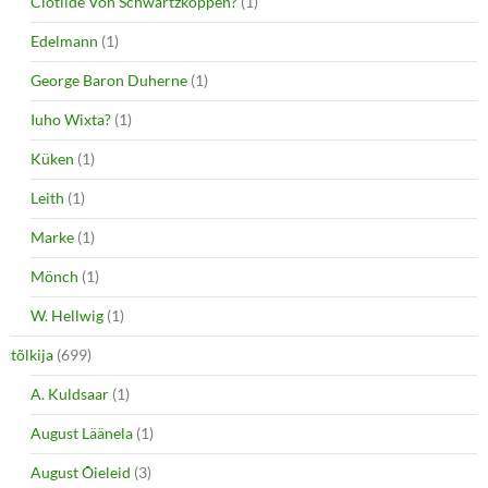
Clotilde Von Schwartzkoppen?
(1)
Edelmann
(1)
George Baron Duherne
(1)
Iuho Wixta?
(1)
Küken
(1)
Leith
(1)
Marke
(1)
Mönch
(1)
W. Hellwig
(1)
tõlkija
(699)
A. Kuldsaar
(1)
August Läänela
(1)
August Õieleid
(3)