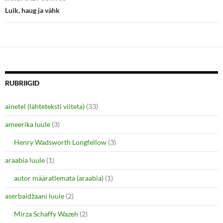
n
n
e
n
Luik, haug ja vähk
w
e
w
w
i
w
n
i
d
n
o
d
w
o
)
w
)
RUBRIIGID
ainetel (lähteteksti viiteta)
(33)
ameerika luule
(3)
Henry Wadsworth Longfellow
(3)
araabia luule
(1)
autor määratlemata (araabia)
(1)
aserbaidžaani luule
(2)
Mirza Schaffy Wazeh
(2)