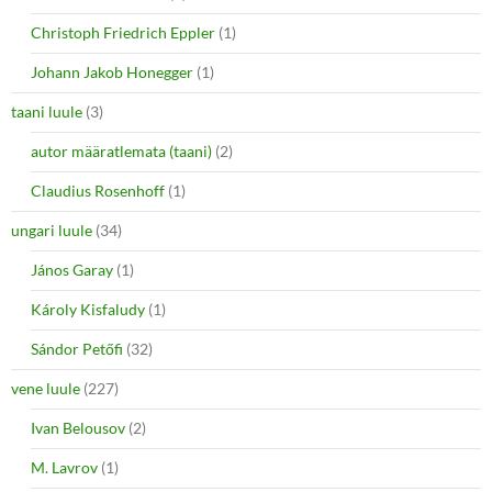
Christoph Friedrich Eppler
(1)
Johann Jakob Honegger
(1)
taani luule
(3)
autor määratlemata (taani)
(2)
Claudius Rosenhoff
(1)
ungari luule
(34)
János Garay
(1)
Károly Kisfaludy
(1)
Sándor Petőfi
(32)
vene luule
(227)
Ivan Belousov
(2)
M. Lavrov
(1)