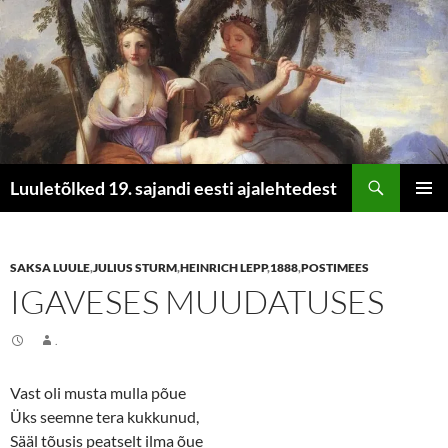
Otsi
Luuletõlked 19. sajandi eesti ajalehtedest
LIIGU
PEAME
SISU
JUURDE
SAKSA LUULE
,
JULIUS STURM
,
HEINRICH LEPP
,
1888
,
POSTIMEES
IGAVESES MUUDATUSES
.
Vast oli musta mulla põue
Üks seemne tera kukkunud,
Sääl tõusis peatselt ilma õue