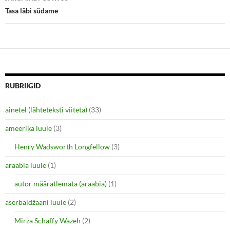
n
n
e
n
Tasa läbi südame
w
e
w
w
i
w
n
i
d
n
o
d
w
o
)
w
)
RUBRIIGID
ainetel (lähteteksti viiteta)
(33)
ameerika luule
(3)
Henry Wadsworth Longfellow
(3)
araabia luule
(1)
autor määratlemata (araabia)
(1)
aserbaidžaani luule
(2)
Mirza Schaffy Wazeh
(2)