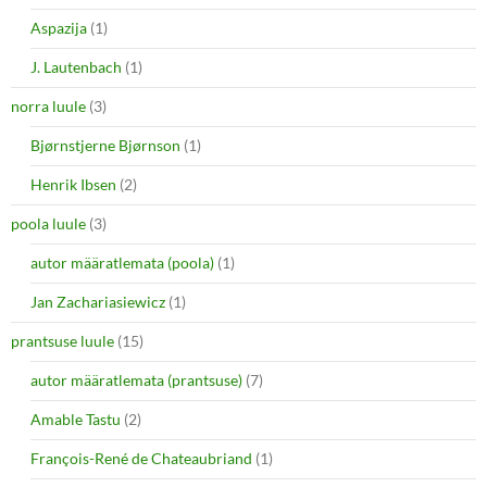
Aspazija
(1)
J. Lautenbach
(1)
norra luule
(3)
Bjørnstjerne Bjørnson
(1)
Henrik Ibsen
(2)
poola luule
(3)
autor määratlemata (poola)
(1)
Jan Zachariasiewicz
(1)
prantsuse luule
(15)
autor määratlemata (prantsuse)
(7)
Amable Tastu
(2)
François-René de Chateaubriand
(1)