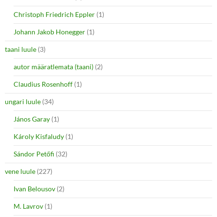
Christoph Friedrich Eppler
(1)
Johann Jakob Honegger
(1)
taani luule
(3)
autor määratlemata (taani)
(2)
Claudius Rosenhoff
(1)
ungari luule
(34)
János Garay
(1)
Károly Kisfaludy
(1)
Sándor Petőfi
(32)
vene luule
(227)
Ivan Belousov
(2)
M. Lavrov
(1)