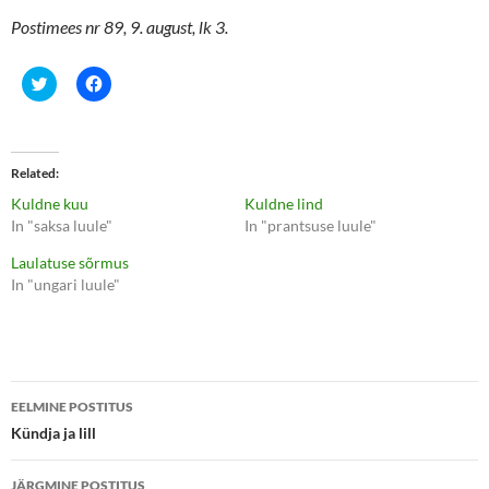
Postimees nr 89, 9. august, lk 3.
C
C
l
l
i
i
c
c
k
k
t
t
o
o
Related
s
s
h
h
Kuldne kuu
Kuldne lind
a
a
r
r
In "saksa luule"
In "prantsuse luule"
e
e
o
o
Laulatuse sõrmus
n
n
T
F
In "ungari luule"
w
a
i
c
t
e
t
b
e
o
r
o
(
k
Postituste
O
(
p
O
EELMINE POSTITUS
e
p
töölaud
Kündja ja lill
n
e
s
n
i
s
n
i
JÄRGMINE POSTITUS