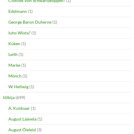
Clotilde Von Schwartzkoppen?
(1)
Edelmann
(1)
George Baron Duherne
(1)
Iuho Wixta?
(1)
Küken
(1)
Leith
(1)
Marke
(1)
Mönch
(1)
W. Hellwig
(1)
tõlkija
(699)
A. Kuldsaar
(1)
August Läänela
(1)
August Õieleid
(3)