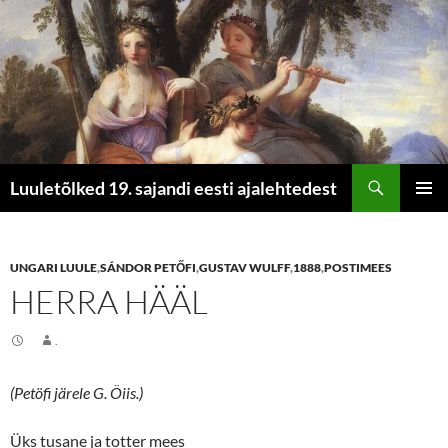
Otsi
Luuletõlked 19. sajandi eesti ajalehtedest
LIIGU
PEAME
SISU
JUURDE
UNGARI LUULE
,
SÁNDOR PETŐFI
,
GUSTAV WULFF
,
1888
,
POSTIMEES
HERRA HÄÄL
.
(Petöfi järele G. Öiis.)
Üks tusane ja totter mees