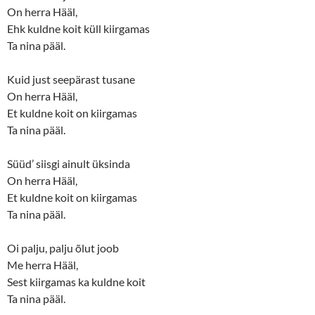
On herra Hääl,
Ehk kuldne koit küll kiirgamas
Ta nina pääl.
Kuid just seepärast tusane
On herra Hääl,
Et kuldne koit on kiirgamas
Ta nina pääl.
Süüd’ siisgi ainult üksinda
On herra Hääl,
Et kuldne koit on kiirgamas
Ta nina pääl.
Oi palju, palju õlut joob
Me herra Hääl,
Sest kiirgamas ka kuldne koit
Ta nina pääl.