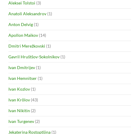
Aleksei Tolstoi
(3)
Anatoli Aleksandrov
(1)
Anton Delvig
(1)
Apollon Maikov
(14)
Dmitri Merežkovski
(1)
Gavril Hruštšov-Sokolnikov
(1)
Ivan Dmitrijev
(1)
Ivan Hemnitser
(1)
Ivan Kozlov
(1)
Ivan Krõlov
(43)
Ivan Nikitin
(2)
Ivan Turgenev
(2)
Jekaterina Rostoptšina
(1)