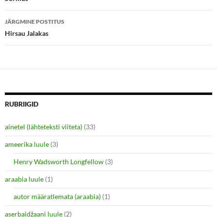
s
n
i
s
n
i
JÄRGMINE POSTITUS
n
n
e
n
Hirsau Jalakas
w
e
w
w
i
w
n
i
d
n
o
d
w
o
)
w
)
RUBRIIGID
ainetel (lähteteksti viiteta)
(33)
ameerika luule
(3)
Henry Wadsworth Longfellow
(3)
araabia luule
(1)
autor määratlemata (araabia)
(1)
aserbaidžaani luule
(2)