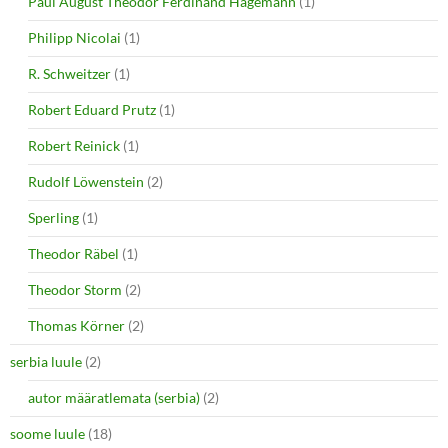
Paul August Theodor Ferdinand Hagemann
(1)
Philipp Nicolai
(1)
R. Schweitzer
(1)
Robert Eduard Prutz
(1)
Robert Reinick
(1)
Rudolf Löwenstein
(2)
Sperling
(1)
Theodor Räbel
(1)
Theodor Storm
(2)
Thomas Körner
(2)
serbia luule
(2)
autor määratlemata (serbia)
(2)
soome luule
(18)