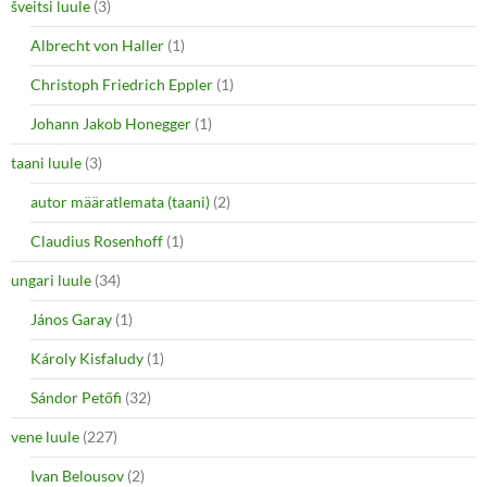
šveitsi luule
(3)
Albrecht von Haller
(1)
Christoph Friedrich Eppler
(1)
Johann Jakob Honegger
(1)
taani luule
(3)
autor määratlemata (taani)
(2)
Claudius Rosenhoff
(1)
ungari luule
(34)
János Garay
(1)
Károly Kisfaludy
(1)
Sándor Petőfi
(32)
vene luule
(227)
Ivan Belousov
(2)