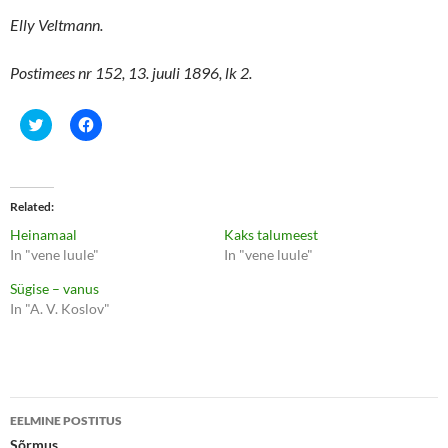
Elly Veltmann.
Postimees nr 152, 13. juuli 1896, lk 2.
C
C
l
l
i
i
c
c
k
k
t
t
o
o
Related
s
s
h
h
Heinamaal
Kaks talumeest
a
a
r
r
In "vene luule"
In "vene luule"
e
e
o
o
Sügise – vanus
n
n
T
F
In "A. V. Koslov"
w
a
i
c
t
e
t
b
e
o
r
o
(
k
Postituste
O
(
p
O
EELMINE POSTITUS
e
p
töölaud
Sõrmus
n
e