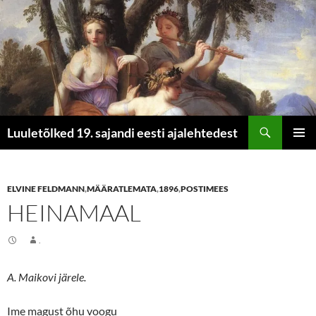
Otsi
Luuletõlked 19. sajandi eesti ajalehtedest
LIIGU
PEAME
SISU
JUURDE
ELVINE FELDMANN
,
MÄÄRATLEMATA
,
1896
,
POSTIMEES
HEINAMAAL
.
A. Maikovi järele.
Ime magust õhu voogu