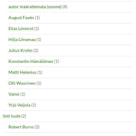
autor määratlemata (soome)
(8)
August Favén
(1)
Elias Lönnrot
(1)
Hilja Liinamaa
(1)
Julius Krohn
(2)
Konstantin Hämäläinen
(1)
Matti Helenius
(1)
Olli Wuorinen
(1)
Vainö
(1)
Yrjö Veijola
(1)
šoti luule
(2)
Robert Burns
(2)