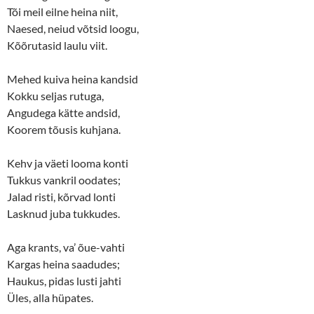
Tõi meil eilne heina niit,
Naesed, neiud võtsid loogu,
Kõõrutasid laulu viit.
Mehed kuiva heina kandsid
Kokku seljas rutuga,
Angudega kätte andsid,
Koorem tõusis kuhjana.
Kehv ja väeti looma konti
Tukkus vankril oodates;
Jalad risti, kõrvad lonti
Lasknud juba tukkudes.
Aga krants, va’ õue-vahti
Kargas heina saadudes;
Haukus, pidas lusti jahti
Üles, alla hüpates.