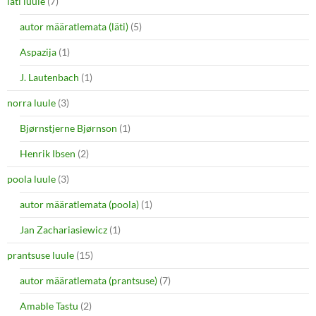
läti luule
(7)
autor määratlemata (läti)
(5)
Aspazija
(1)
J. Lautenbach
(1)
norra luule
(3)
Bjørnstjerne Bjørnson
(1)
Henrik Ibsen
(2)
poola luule
(3)
autor määratlemata (poola)
(1)
Jan Zachariasiewicz
(1)
prantsuse luule
(15)
autor määratlemata (prantsuse)
(7)
Amable Tastu
(2)