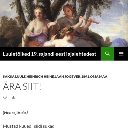
Otsi
Luuletõlked 19. sajandi eesti ajalehtedest
LIIGU
PEAME
SISU
JUURDE
SAKSA LUULE
,
HEINRICH HEINE
,
JAAN JÕGEVER
,
1891
,
OMA MAA
ÄRA SIIT!
.
(Heine järele.)
Mustad kuued, siidi sukad