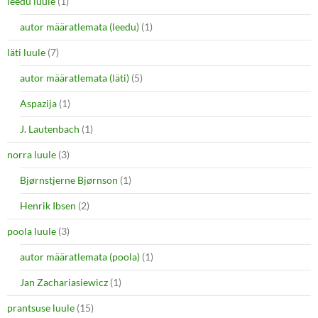
leedu luule
(1)
autor määratlemata (leedu)
(1)
läti luule
(7)
autor määratlemata (läti)
(5)
Aspazija
(1)
J. Lautenbach
(1)
norra luule
(3)
Bjørnstjerne Bjørnson
(1)
Henrik Ibsen
(2)
poola luule
(3)
autor määratlemata (poola)
(1)
Jan Zachariasiewicz
(1)
prantsuse luule
(15)