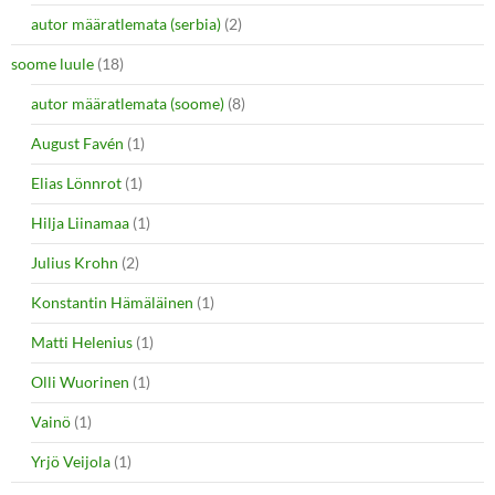
autor määratlemata (serbia)
(2)
soome luule
(18)
autor määratlemata (soome)
(8)
August Favén
(1)
Elias Lönnrot
(1)
Hilja Liinamaa
(1)
Julius Krohn
(2)
Konstantin Hämäläinen
(1)
Matti Helenius
(1)
Olli Wuorinen
(1)
Vainö
(1)
Yrjö Veijola
(1)