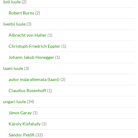
šoti luule
(2)
Robert Burns
(2)
šveitsi luule
(3)
Albrecht von Haller
(1)
Christoph Friedrich Eppler
(1)
Johann Jakob Honegger
(1)
taani luule
(3)
autor määratlemata (taani)
(2)
Claudius Rosenhoff
(1)
ungari luule
(34)
János Garay
(1)
Károly Kisfaludy
(1)
Sándor Petőfi
(32)