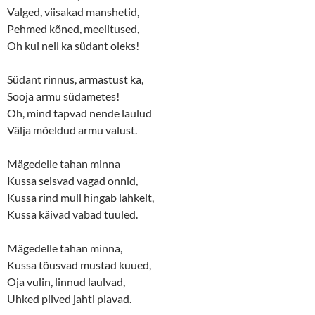
Valged, viisakad manshetid,
Pehmed kõned, meelitused,
Oh kui neil ka südant oleks!
Südant rinnus, armastust ka,
Sooja armu südametes!
Oh, mind tapvad nende laulud
Välja mõeldud armu valust.
Mägedelle tahan minna
Kussa seisvad vagad onnid,
Kussa rind mull hingab lahkelt,
Kussa käivad vabad tuuled.
Mägedelle tahan minna,
Kussa tõusvad mustad kuued,
Oja vulin, linnud laulvad,
Uhked pilved jahti piavad.