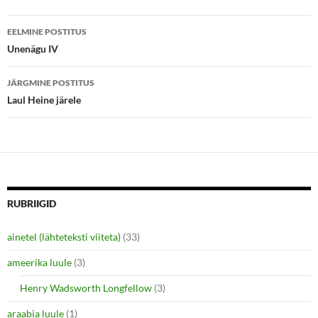
r
o
(
k
Postituste
O
(
p
O
EELMINE POSTITUS
e
p
töölaud
Unenägu IV
n
e
s
n
i
s
n
i
JÄRGMINE POSTITUS
n
n
e
n
Laul Heine järele
w
e
w
w
i
w
n
i
d
n
o
d
w
o
)
w
)
RUBRIIGID
ainetel (lähteteksti viiteta)
(33)
ameerika luule
(3)
Henry Wadsworth Longfellow
(3)
araabia luule
(1)