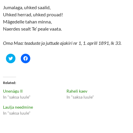
Jumalaga, uhked saalid,
Uhked herrad, uhked prouad!
Mägedelle tahan minna,
Naerdes sealt Te’ peale vaata.
Oma Maa: teaduste ja juttude ajakiri nr 1, 1. aprill 1891, lk 33.
C
C
l
l
i
i
c
c
k
k
t
t
o
o
Related
s
s
h
h
Unenägu II
Raheli kaev
a
a
r
r
In "saksa luule"
In "saksa luule"
e
e
o
o
Laulja needmine
n
n
T
F
In "saksa luule"
w
a
i
c
t
e
t
b
e
o