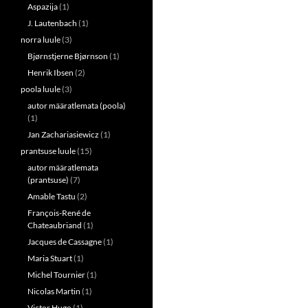
Aspazija
(1)
J. Lautenbach
(1)
norra luule
(3)
Bjørnstjerne Bjørnson
(1)
Henrik Ibsen
(2)
poola luule
(3)
autor määratlemata (poola)
(1)
Jan Zachariasiewicz
(1)
prantsuse luule
(15)
autor määratlemata
(prantsuse)
(7)
Amable Tastu
(2)
François-René de
Chateaubriand
(1)
Jacques de Cassagne
(1)
Maria Stuart
(1)
Michel Tournier
(1)
Nicolas Martin
(1)
Victor Hugo
(1)