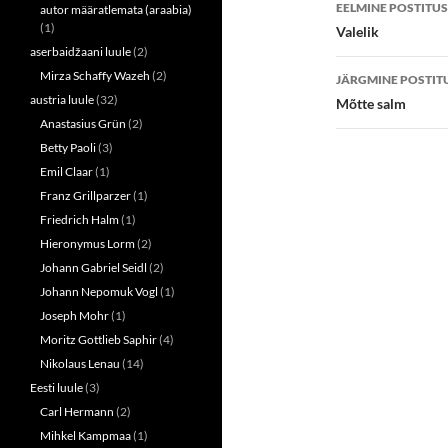
Postitust
EELMINE POSTITUS
e
o
autor määratlemata (araabia)
r
o
töölaud
(1)
Valelik
(
k
O
(
aserbaidžaani luule
(2)
p
O
e
p
Mirza Schaffy Wazeh
(2)
JÄRGMINE POSTIT
n
e
austria luule
(32)
s
n
Mõtte salm
i
s
Anastasius Grün
(2)
n
i
n
n
Betty Paoli
(3)
e
n
w
e
Emil Claar
(1)
w
w
i
w
Franz Grillparzer
(1)
n
i
d
n
Friedrich Halm
(1)
o
d
w
o
Hieronymus Lorm
(2)
)
w
Johann Gabriel Seidl
(2)
)
Johann Nepomuk Vogl
(1)
Joseph Mohr
(1)
Moritz Gottlieb Saphir
(4)
Nikolaus Lenau
(14)
Eesti luule
(3)
Carl Hermann
(2)
Mihkel Kampmaa
(1)