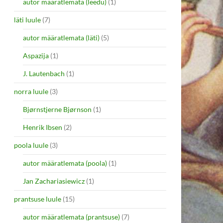
autor määratlemata (leedu)
(1)
läti luule
(7)
autor määratlemata (läti)
(5)
Aspazija
(1)
J. Lautenbach
(1)
norra luule
(3)
Bjørnstjerne Bjørnson
(1)
Henrik Ibsen
(2)
poola luule
(3)
autor määratlemata (poola)
(1)
Jan Zachariasiewicz
(1)
prantsuse luule
(15)
autor määratlemata (prantsuse)
(7)