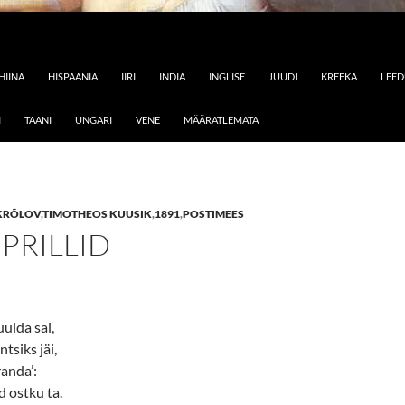
HIINA
HISPAANIA
IIRI
INDIA
INGLISE
JUUDI
KREEKA
LEE
I
TAANI
UNGARI
VENE
MÄÄRATLEMATA
KRÕLOV
,
TIMOTHEOS KUUSIK
,
1891
,
POSTIMEES
 PRILLID
ulda sai,
tsiks jäi,
randa’:
id ostku ta.