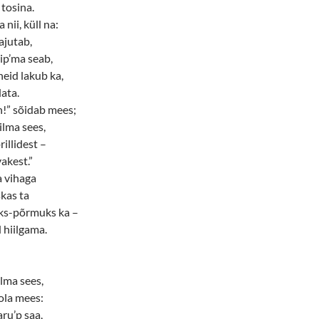
 tosina.
 nii, küll na:
ajutab,
ip’ma seab,
eid lakub ka,
data.
!” sõidab mees;
 ilma sees,
prillidest –
akest.”
a vihaga
skas ta
uks-põrmuks ka –
d hiilgama.
lma sees,
tola mees:
aru’p saa,