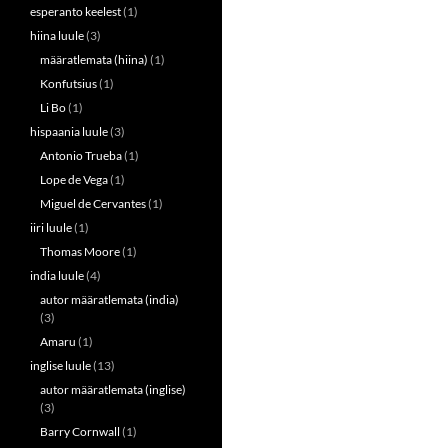
esperanto keelest
(1)
hiina luule
(3)
määratlemata (hiina)
(1)
Konfutsius
(1)
Li Bo
(1)
hispaania luule
(3)
Antonio Trueba
(1)
Lope de Vega
(1)
Miguel de Cervantes
(1)
iiri luule
(1)
Thomas Moore
(1)
india luule
(4)
autor määratlemata (india)
(3)
Amaru
(1)
inglise luule
(13)
autor määratlemata (inglise)
(3)
Barry Cornwall
(1)