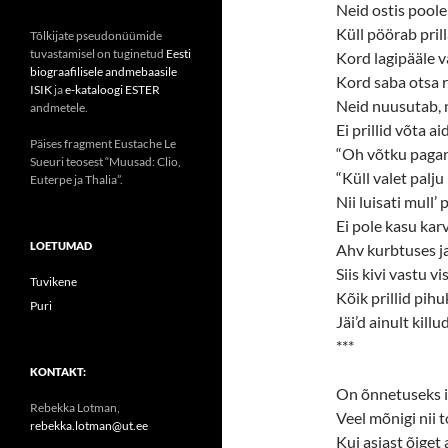
Neid ostis poole
Küll pöörab prilla
Tõlkijate pseudonüümide
tuvastamisel on tuginetud
Eesti
Kord lagipääle v
biograafilisele andmebaasile
Kord saba otsa r
ISIK
ja
e-kataloogi ESTER
Neid nuusutab, n
andmetele.
Ei prillid võta ai
Päises fragment Eustache Le
“Oh võtku pagan
Sueuri teosest “Muusad: Clio,
“Küll valet palju
Euterpe ja Thalia”.
Nii luisati mull’ 
Ei pole kasu karv
LOETUMAD
Ahv kurbtuses j
Siis kivi vastu vi
Tuvikene
Kõik prillid pih
Puri
Jäi’d ainult killu
***
KONTAKT:
On õnnetuseks i
Rebekka Lotman,
Veel mõnigi nii 
rebekka.lotman@ut.ee
Kui asjast õiget 