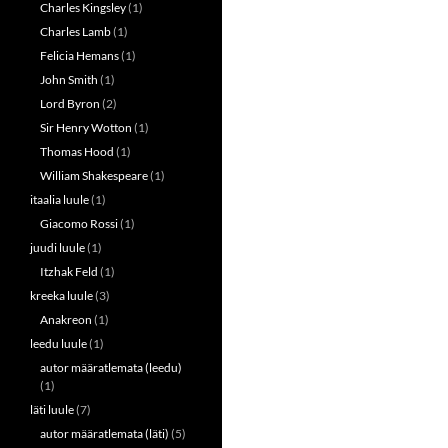
Charles Kingsley
(1)
Charles Lamb
(1)
Felicia Hemans
(1)
John Smith
(1)
Lord Byron
(2)
Sir Henry Wotton
(1)
Thomas Hood
(1)
William Shakespeare
(1)
itaalia luule
(1)
Giacomo Rossi
(1)
juudi luule
(1)
Itzhak Feld
(1)
kreeka luule
(3)
Anakreon
(1)
leedu luule
(1)
autor määratlemata (leedu)
(1)
läti luule
(7)
autor määratlemata (läti)
(5)