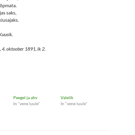
 lõpmata.
jas saks,
kiusajaks.
 Kuusik.
 4. oktoober 1891, lk 2.
Peegel ja ahv
Valelik
In "vene luule"
In "vene luule"