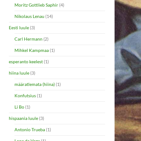
Moritz Gottlieb Saphir
(4)
Nikolaus Lenau
(14)
Eesti luule
(3)
Carl Hermann
(2)
Mihkel Kampmaa
(1)
esperanto keelest
(1)
hiina luule
(3)
määratlemata (hiina)
(1)
Konfutsius
(1)
Li Bo
(1)
hispaania luule
(3)
Antonio Trueba
(1)
Lope de Vega
(1)