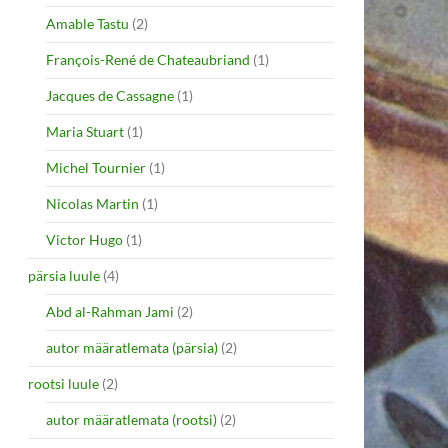
Amable Tastu
(2)
François-René de Chateaubriand
(1)
Jacques de Cassagne
(1)
Maria Stuart
(1)
Michel Tournier
(1)
Nicolas Martin
(1)
Victor Hugo
(1)
pärsia luule
(4)
Abd al-Rahman Jami
(2)
autor määratlemata (pärsia)
(2)
rootsi luule
(2)
autor määratlemata (rootsi)
(2)