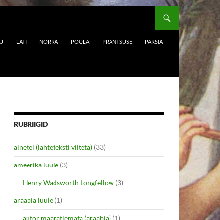
DU
LÄTI
NORRA
POOLA
PRANTSUSE
PÄRSIA
RUBRIIGID
ainetel (lähteteksti viiteta)
(33)
ameerika luule
(3)
Henry Wadsworth Longfellow
(3)
araabia luule
(1)
autor määratlemata (araabia)
(1)