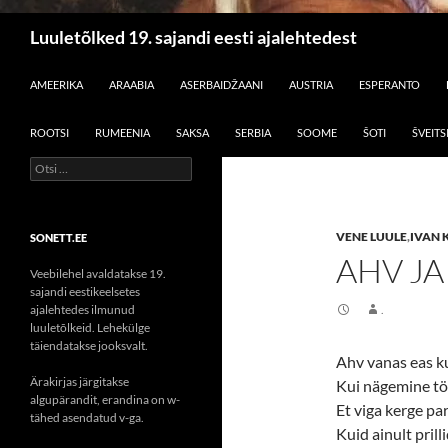
Otsi
Luuletõlked 19. sajandi eesti ajalehtedest
LIIGU SISU JUURDE
AMEERIKA
ARAABIA
ASERBAIDŽAANI
AUSTRIA
ESPERANTO
ROOTSI
RUMEENIA
SAKSA
SERBIA
SOOME
ŠOTI
ŠVEITS
Otsi:
VENE LUULE
,
IVAN 
SONETT.EE
AHV JA
Veebilehel avaldatakse 19.
sajandi eestikeelsetes
ajalehtedes ilmunud
.
luuletõlkeid. Lehekülge
täiendatakse jooksvalt.
Ahv vanas eas ku
Ärakirjas järgitakse
Kui nägemine tön
algupärandit, erandina on w-
Et viga kerge pa
tähed asendatud v-ga.
Kuid ainult prill