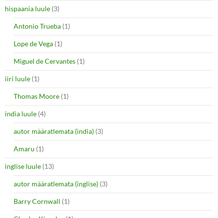
hispaania luule
(3)
Antonio Trueba
(1)
Lope de Vega
(1)
Miguel de Cervantes
(1)
iiri luule
(1)
Thomas Moore
(1)
india luule
(4)
autor määratlemata (india)
(3)
Amaru
(1)
inglise luule
(13)
autor määratlemata (inglise)
(3)
Barry Cornwall
(1)