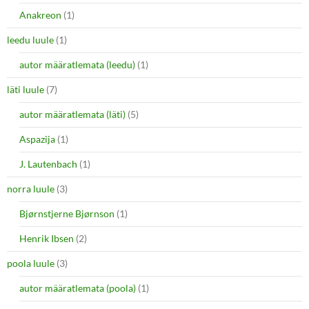
Anakreon
(1)
leedu luule
(1)
autor määratlemata (leedu)
(1)
läti luule
(7)
autor määratlemata (läti)
(5)
Aspazija
(1)
J. Lautenbach
(1)
norra luule
(3)
Bjørnstjerne Bjørnson
(1)
Henrik Ibsen
(2)
poola luule
(3)
autor määratlemata (poola)
(1)