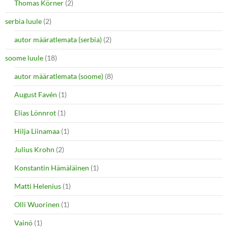
Thomas Körner
(2)
serbia luule
(2)
autor määratlemata (serbia)
(2)
soome luule
(18)
autor määratlemata (soome)
(8)
August Favén
(1)
Elias Lönnrot
(1)
Hilja Liinamaa
(1)
Julius Krohn
(2)
Konstantin Hämäläinen
(1)
Matti Helenius
(1)
Olli Wuorinen
(1)
Vainö
(1)