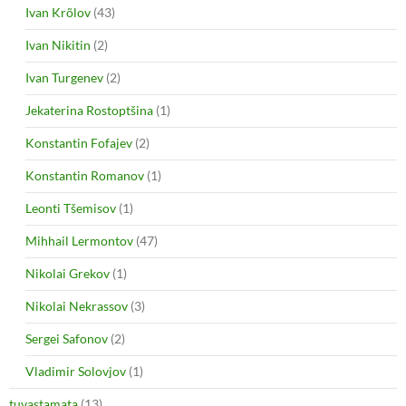
Ivan Krõlov
(43)
Ivan Nikitin
(2)
Ivan Turgenev
(2)
Jekaterina Rostoptšina
(1)
Konstantin Fofajev
(2)
Konstantin Romanov
(1)
Leonti Tšemisov
(1)
Mihhail Lermontov
(47)
Nikolai Grekov
(1)
Nikolai Nekrassov
(3)
Sergei Safonov
(2)
Vladimir Solovjov
(1)
tuvastamata
(13)