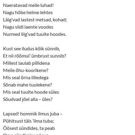
Naeratavad meile luhad!
Nagu hõbe helme lehtes
Läig’vad lastest metsad, kohad;
Nagu siidi laente voodes
Nurmed liig’vad tuulte hoodes.
Kust see iludus kõik sünnib,
Et nii rõõmul’ ümbrust sunnib?
Millest laulab pillidena
Meile õhu-koorikene?
Mis seal õrna lilledega
Sõnab mahe tuulekene?
Mis seal tuulte hoode süles
Sõudvad jõel alla – üles?
Lapsed! hommik ilmus juba –
Pühitsust täis ’ilma tuba;
Öösest sündides, ta peab