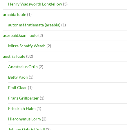
Henry Wadsworth Longfellow
(3)
araabia luule
(1)
autor määratlemata (araabia)
(1)
aserbaidžaani luule
(2)
Mirza Schaffy Wazeh
(2)
austria luule
(32)
Anastasius Grün
(2)
Betty Paoli
(3)
Emil Claar
(1)
Franz Grillparzer
(1)
Friedrich Halm
(1)
Hieronymus Lorm
(2)
Johann Gabriel Seidl
(2)