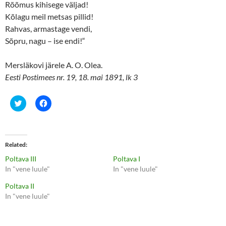
Rõõmus kihisege väljad!
Kõlagu meil metsas pillid!
Rahvas, armastage vendi,
Sõpru, nagu – ise endi!“
Mersläkovi järele A. O. Olea.
Eesti Postimees nr. 19, 18. mai 1891, lk 3
C
C
l
l
i
i
c
c
k
k
t
t
o
o
Related
s
s
h
h
Poltava III
Poltava I
a
a
r
r
In "vene luule"
In "vene luule"
e
e
o
o
Poltava II
n
n
T
F
In "vene luule"
w
a
i
c
t
e
t
b