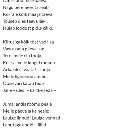
Oma sündimise päeva.
Nagu peremees ta seab
Korrale kõik maa ja taeva,
Tõuseb üles taeva läiki,
Hüiab loodust pidu-käiki.
Kiitus’ga kõik tõst’vad lisa
Vastu oma päeva isa:
Tere! meie elu tooja,
Kes sa meile kingid rammu. –
Ärka üles! vaata! – looja
Meile liginenud ammu;
Ööse vari katab teda
Jälle – üles! – kartke seda –
Jumal andis rõõmu peale
Meile päeva ja ka heale:
Laulge linnud! Laulge vennad!
Lahutage endid – lillid!