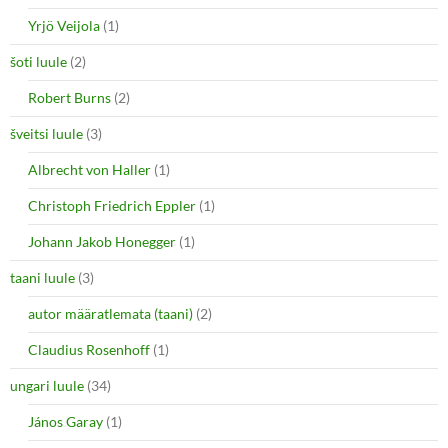
Yrjö Veijola
(1)
šoti luule
(2)
Robert Burns
(2)
šveitsi luule
(3)
Albrecht von Haller
(1)
Christoph Friedrich Eppler
(1)
Johann Jakob Honegger
(1)
taani luule
(3)
autor määratlemata (taani)
(2)
Claudius Rosenhoff
(1)
ungari luule
(34)
János Garay
(1)