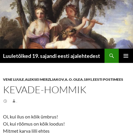
Otsi
Luuletõlked 19. sajandi eesti ajalehtedest
LIIGU
PEAME
SISU
JUURDE
VENE LUULE
,
ALEKSEI MERZLJAKOV
,
A. O. OLEA
,
1891
,
EESTI POSTIMEES
KEVADE-HOMMIK
.
Oi, kui ilus on kõik ümbrus!
Oi, kui rõõmus on kõik loodus!
Mitmet karva lilli ehtes