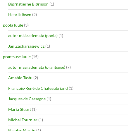
Bjørnstjerne Bjørnson
(1)
Henrik Ibsen
(2)
poola luule
(3)
autor määratlemata (poola)
(1)
Jan Zachariasiewicz
(1)
prantsuse luule
(15)
autor määratlemata (prantsuse)
(7)
Amable Tastu
(2)
François-René de Chateaubriand
(1)
Jacques de Cassagne
(1)
Maria Stuart
(1)
Michel Tournier
(1)
Nicolas Martin
(1)