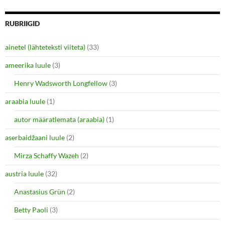
)
RUBRIIGID
ainetel (lähteteksti viiteta)
(33)
ameerika luule
(3)
Henry Wadsworth Longfellow
(3)
araabia luule
(1)
autor määratlemata (araabia)
(1)
aserbaidžaani luule
(2)
Mirza Schaffy Wazeh
(2)
austria luule
(32)
Anastasius Grün
(2)
Betty Paoli
(3)