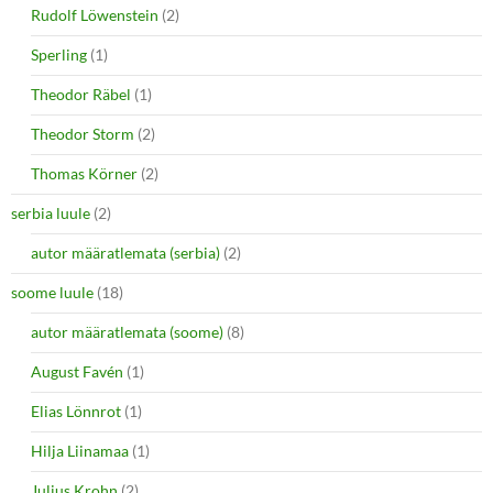
Rudolf Löwenstein
(2)
Sperling
(1)
Theodor Räbel
(1)
Theodor Storm
(2)
Thomas Körner
(2)
serbia luule
(2)
autor määratlemata (serbia)
(2)
soome luule
(18)
autor määratlemata (soome)
(8)
August Favén
(1)
Elias Lönnrot
(1)
Hilja Liinamaa
(1)
Julius Krohn
(2)