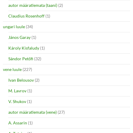
autor määratlemata (taani)
(2)
Claudius Rosenhoff
(1)
ungari luule
(34)
János Garay
(1)
Károly Kisfaludy
(1)
Sándor Petőfi
(32)
vene luule
(227)
Ivan Belousov
(2)
M. Lavrov
(1)
V. Shukov
(1)
autor määratlemata (vene)
(27)
A. Assarin
(1)