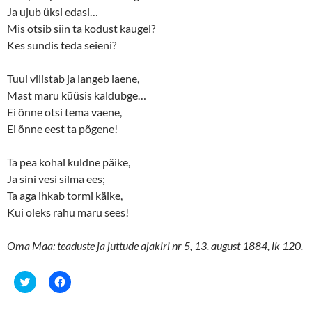
Ja ujub üksi edasi…
Mis otsib siin ta kodust kaugel?
Kes sundis teda seieni?
Tuul vilistab ja langeb laene,
Mast maru küüsis kaldubge…
Ei õnne otsi tema vaene,
Ei õnne eest ta põgene!
Ta pea kohal kuldne päike,
Ja sini vesi silma ees;
Ta aga ihkab tormi käike,
Kui oleks rahu maru sees!
Oma Maa: teaduste ja juttude ajakiri nr 5, 13. august 1884, lk 120.
C
C
l
l
i
i
c
c