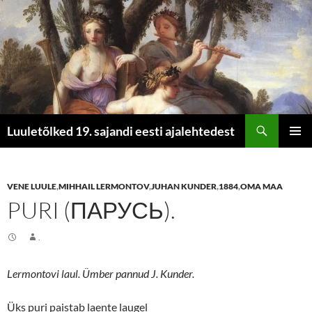
Otsi
Luuletõlked 19. sajandi eesti ajalehtedest
LIIGU
PEAME
SISU
JUURDE
VENE LUULE
,
MIHHAIL LERMONTOV
,
JUHAN KUNDER
,
1884
,
OMA MAA
PURI (ПАРУСЬ).
.
Lermontovi laul. Ümber pannud J. Kunder.
Üks puri paistab laente laugel