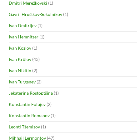
Dmitri Merežkovski
(1)
Gavril Hruštšov-Sokolnikov
(1)
Ivan Dmitrijev
(1)
Ivan Hemnitser
(1)
Ivan Kozlov
(1)
Ivan Krõlov
(43)
Ivan Nikitin
(2)
Ivan Turgenev
(2)
Jekaterina Rostoptšina
(1)
Konstantin Fofajev
(2)
Konstantin Romanov
(1)
Leonti Tšemisov
(1)
Mihhail Lermontov
(47)