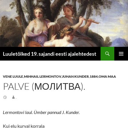
Otsi
Luuletõlked 19. sajandi eesti ajalehtedest
LIIGU
PEAME
SISU
JUURDE
VENE LUULE
,
MIHHAIL LERMONTOV
,
JUHAN KUNDER
,
1884
,
OMA MAA
PALVE (МОЛИТВА).
.
Lermontovi laul. Ümber pannud J. Kunder.
Kui elu kurval korrala