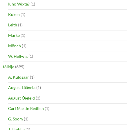
Iuho Wixta?
(1)
Küken
(1)
Leith
(1)
Marke
(1)
Mönch
(1)
W. Hellwig
(1)
tõlkija
(699)
A. Kuldsaar
(1)
August Läänela
(1)
August Õieleid
(3)
Carl Martin Redlich
(1)
G. Soom
(1)
J. Umblia
(1)