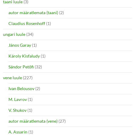
taani luule
(3)
autor määratlemata (taani)
(2)
Claudius Rosenhoff
(1)
ungari luule
(34)
János Garay
(1)
Károly Kisfaludy
(1)
Sándor Petőfi
(32)
vene luule
(227)
Ivan Belousov
(2)
M. Lavrov
(1)
V. Shukov
(1)
autor määratlemata (vene)
(27)
A. Assarin
(1)