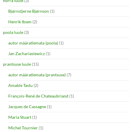
norra luule
(3)
Bjørnstjerne Bjørnson
(1)
Henrik Ibsen
(2)
poola luule
(3)
autor määratlemata (poola)
(1)
Jan Zachariasiewicz
(1)
prantsuse luule
(15)
autor määratlemata (prantsuse)
(7)
Amable Tastu
(2)
François-René de Chateaubriand
(1)
Jacques de Cassagne
(1)
Maria Stuart
(1)
Michel Tournier
(1)