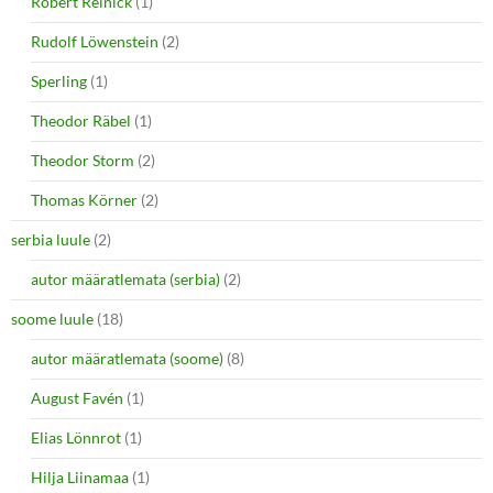
Robert Reinick
(1)
Rudolf Löwenstein
(2)
Sperling
(1)
Theodor Räbel
(1)
Theodor Storm
(2)
Thomas Körner
(2)
serbia luule
(2)
autor määratlemata (serbia)
(2)
soome luule
(18)
autor määratlemata (soome)
(8)
August Favén
(1)
Elias Lönnrot
(1)
Hilja Liinamaa
(1)