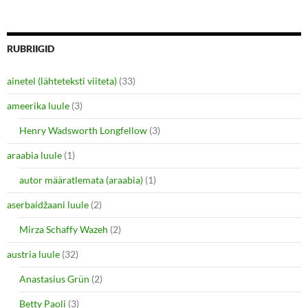
w
o
)
w
)
RUBRIIGID
ainetel (lähteteksti viiteta)
(33)
ameerika luule
(3)
Henry Wadsworth Longfellow
(3)
araabia luule
(1)
autor määratlemata (araabia)
(1)
aserbaidžaani luule
(2)
Mirza Schaffy Wazeh
(2)
austria luule
(32)
Anastasius Grün
(2)
Betty Paoli
(3)