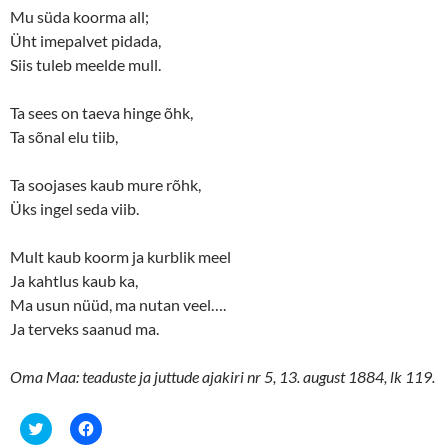
Mu süda koorma all;
Üht imepalvet pidada,
Siis tuleb meelde mull.
Ta sees on taeva hinge õhk,
Ta sõnal elu tiib,
Ta soojases kaub mure rõhk,
Üks ingel seda viib.
Mult kaub koorm ja kurblik meel
Ja kahtlus kaub ka,
Ma usun nüüd, ma nutan veel….
Ja terveks saanud ma.
Oma Maa: teaduste ja juttude ajakiri nr 5, 13. august 1884, lk 119.
C
C
l
l