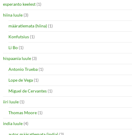
esperanto keelest
(1)
hiina luule
(3)
määratlemata (hiina)
(1)
Konfutsius
(1)
Li Bo
(1)
hispaania luule
(3)
Antonio Trueba
(1)
Lope de Vega
(1)
Miguel de Cervantes
(1)
iiri luule
(1)
Thomas Moore
(1)
india luule
(4)
autor määratlemata (india)
(3)